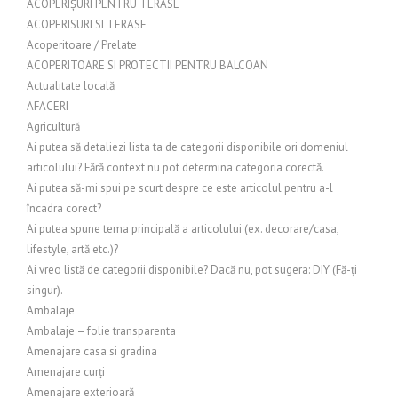
ACOPERIȘURI PENTRU TERASE
ACOPERISURI SI TERASE
Acoperitoare / Prelate
ACOPERITOARE SI PROTECTII PENTRU BALCOAN
Actualitate locală
AFACERI
Agricultură
Ai putea să detaliezi lista ta de categorii disponibile ori domeniul
articolului? Fără context nu pot determina categoria corectă.
Ai putea să-mi spui pe scurt despre ce este articolul pentru a-l
încadra corect?
Ai putea spune tema principală a articolului (ex. decorare/casa,
lifestyle, artă etc.)?
Ai vreo listă de categorii disponibile? Dacă nu, pot sugera: DIY (Fă-ți
singur).
Ambalaje
Ambalaje – folie transparenta
Amenajare casa si gradina
Amenajare curți
Amenajare exterioară