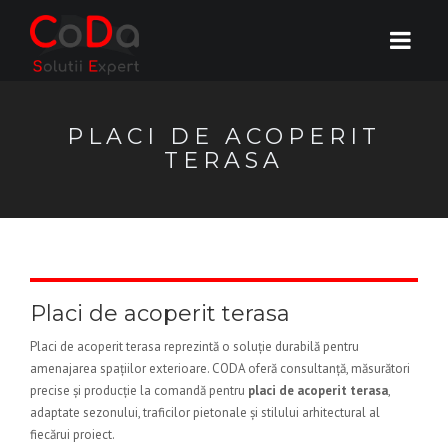
PLACI DE ACOPERIT
TERASA
Placi de acoperit terasa
Placi de acoperit terasa reprezintă o soluție durabilă pentru
amenajarea spațiilor exterioare. CODA oferă consultanță, măsurători
precise și producție la comandă pentru
placi de acoperit terasa
,
adaptate sezonului, traficilor pietonale și stilului arhitectural al
fiecărui proiect.