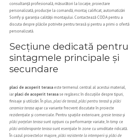
consultanță profesională, măsurători la locație, proiectare
personalizată, producție la comandă, montaj calificat, automatizări
Somfy și garanția calității montajului. Contactează CODA pentru a
discuta despre plăcile potrivite pentru terasă și pentru a primi o ofertă
personalizată.
Secțiune dedicată pentru
sintagmele principale și
secundare
placi de acoperit terasa
este termenul central al acestui material,
iar
placi de acoperit terasa
se regăsesc în discuțiile despre tipuri,
finisaje și utilizări. În plus,
placi de terasă
,
plăci pentru terasă
și
plăci
ceramice terasa
apar ca variante frecvent discutate în proiecte
rezidențiale și comerciale. Pentru spațiile exterioare,
gresie terasa
și
plăci porțelan terasa
sunt opțiuni cu performanțe variate, în timp ce
plăci antiderapante terasa
sunt esențiale în zone cu umiditate ridicată.
În cazul proiectelor majore,
plăci rezistente la intemperii
și
plăci de