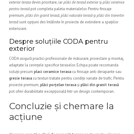
exterior terasa
devin prioritare, iar
plăci de terasă exterior
și
plăci ceramice
pentru terasă
pot completa paleta materialelor. Pentru finisaje
premium,
plăci din granit terasă
,
plăci naturale terasă
și
plăci din travertin
terasă
sunt opțiuni des întâlnite în proiecte de extindere a spațiilor
exterioare.
Despre soluțiile CODA pentru
exterior
CODA asigură practici profesionale de măsurare, proiectare și montaj,
adaptate la cerințele specifice teraselor. Echipa poate recomanda
soluții precum
placi ceramice terasa
cu finisaje anti-derapante sau
gresie terasa
cu texturi tratate pentru condiții variate de trafic. Pentru
proiecte premium,
plăci porțelan terasa
și
plăci din granit terasă
pot oferi durabilitate excepțională într-un design contemporan.
Concluzie și chemare la
acțiune