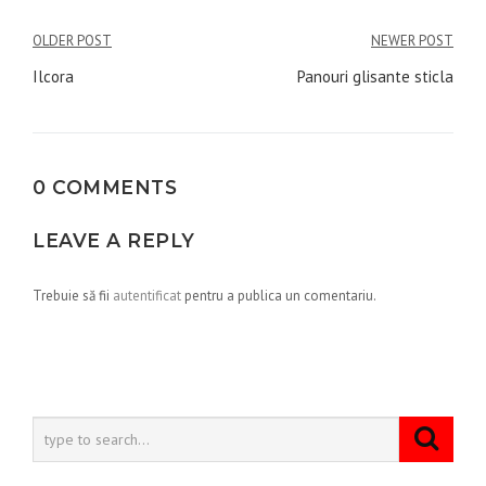
Navigare
OLDER POST
NEWER POST
în
Ilcora
Panouri glisante sticla
articole
0 COMMENTS
LEAVE A REPLY
Trebuie să fii
autentificat
pentru a publica un comentariu.