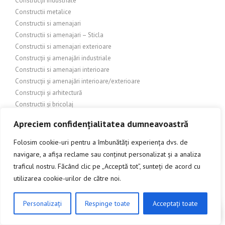
Construcții Industriale
Constructii metalice
Constructii si amenajari
Constructii si amenajari – Sticla
Constructii si amenajari exterioare
Construcții și amenajări industriale
Constructii si amenajari interioare
Construcții și amenajări interioare/exterioare
Construcții și arhitectură
Constructii și bricolaj
Construcții și design exterior
Apreciem confidențialitatea dumneavoastră
Construcții și design interior
Constructii si finisaje
Folosim cookie-uri pentru a îmbunătăți experiența dvs. de
Construcții și Grădinărit
navigare, a afișa reclame sau conținut personalizat și a analiza
CONSTRUCȚII ȘI ÎMBUNĂTĂȚIRI ADUSE LOCUINȚEI
traficul nostru. Făcând clic pe „Acceptă tot”, sunteți de acord cu
CONSTRUCȚII ȘI ÎMBUNĂTĂȚIRI DOMESTICE
utilizarea cookie-urilor de către noi.
Construcții și Imobiliare
Construcții și industrie
Personalizați
Respinge toate
Acceptați toate
CLICK AICI PENTRU A DISCUTA
Construcții și infrastructură
Construcții și inginerie