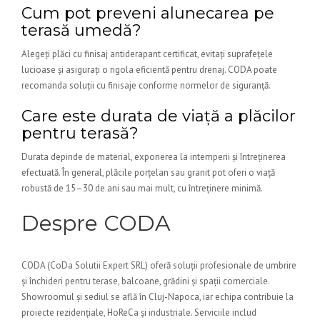
Cum pot preveni alunecarea pe
terasă umedă?
Alegeți plăci cu finisaj antiderapant certificat, evitați suprafețele
lucioase și asigurați o rigola eficientă pentru drenaj. CODA poate
recomanda soluții cu finisaje conforme normelor de siguranță.
Care este durata de viață a plăcilor
pentru terasă?
Durata depinde de material, exponerea la intemperii și întreținerea
efectuată. În general, plăcile porțelan sau granit pot oferi o viață
robustă de 15–30 de ani sau mai mult, cu întreținere minimă.
Despre CODA
CODA (CoDa Solutii Expert SRL) oferă soluții profesionale de umbrire
și închideri pentru terase, balcoane, grădini și spații comerciale.
Showroomul și sediul se află în Cluj-Napoca, iar echipa contribuie la
proiecte rezidențiale, HoReCa și industriale. Serviciile includ