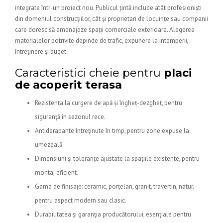
integrate într-un proiect nou. Publicul țintă include atât profesioniști
din domeniul construcțiilor, cât și proprietari de locuințe sau companii
care doresc să amenajeze spații comerciale exterioare. Alegerea
materialelor potrivite depinde de trafic, expunere la intemperii,
întreținere și buget.
Caracteristici cheie pentru
placi
de acoperit terasa
Rezistența la curgere de apă și îngheț-dezgheț, pentru
siguranță în sezonul rece.
Antiderapante întreținute în timp, pentru zone expuse la
umezeală.
Dimensiuni și toleranțe ajustate la spațiile existente, pentru
montaj eficient.
Gama de finisaje: ceramic, porțelan, granit, travertin, natur,
pentru aspect modern sau clasic.
Durabilitatea și garanția producătorului, esențiale pentru