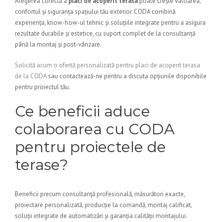
Alegerea corectă a
placi de acoperit terasa
poate crește valoarea,
confortul și siguranța spațiului tău exterior. CODA combină
experiența, know-how-ul tehnic și soluțiile integrate pentru a asigura
rezultate durabile și estetice, cu suport complet de la consultanță
până la montaj și post-vânzare.
Solicită acum o ofertă personalizată pentru placi de acoperit terasa
de la CODA
sau contactează-ne pentru a discuta opțiunile disponibile
pentru proiectul tău.
Ce beneficii aduce
colaborarea cu CODA
pentru proiectele de
terase?
Beneficii precum consultanță profesională, măsurători exacte,
proiectare personalizată, producție la comandă, montaj calificat,
soluții integrate de automatizări și garanția calității montajului.