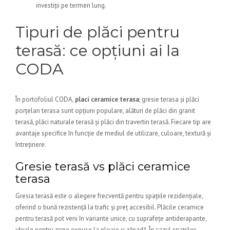
investiții pe termen lung.
Tipuri de plăci pentru
terasă: ce opțiuni ai la
CODA
În portofoliul CODA,
placi ceramice terasa
, gresie terasa și plăci
porțelan terasa sunt opțiuni populare, alături de plăci din granit
terasă, plăci naturale terasă și plăci din travertin terasă. Fiecare tip are
avantaje specifice în funcție de mediul de utilizare, culoare, textură și
întreținere.
Gresie terasă vs plăci ceramice
terasa
Gresia terasă este o alegere frecventă pentru spațiile rezidențiale,
oferind o bună rezistență la trafic și preț accesibil. Plăcile ceramice
pentru terasă pot veni în variante unice, cu suprafețe antiderapante,
ideale pentru zone expuse la ploaie și zăpadă. În cazul spațiilor