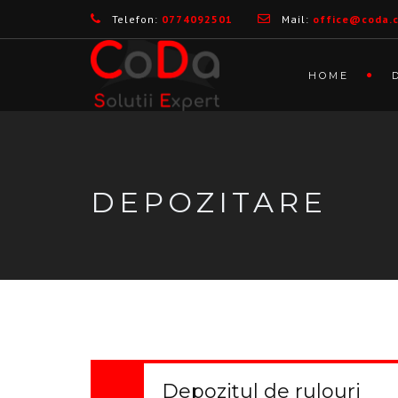
Telefon:
0774092501
Mail:
office@coda.
HOME
DEPOZITARE
Depozitul de rulouri