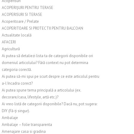
Acoperisuri
ACOPERIȘURI PENTRU TERASE
ACOPERISURI SI TERASE
Acoperitoare / Prelate
ACOPERITOARE SI PROTECTII PENTRU BALCOAN
Actualitate locală
AFACERI
Agricultură
Ai putea să detaliezi lista ta de categorii disponibile ori
domeniul articolului? Fără context nu pot determina
categoria corectă.
Ai putea să-mi spui pe scurt despre ce este articolul pentru
a-l încadra corect?
Ai putea spune tema principală a articolului (ex.
decorare/casa, lifestyle, artă etc.)?
Ai vreo listă de categorii disponibile? Dacă nu, pot sugera:
DIY (Fă-ți singur).
Ambalaje
Ambalaje – folie transparenta
Amenajare casa si gradina