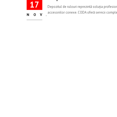
17
Depozitul de rulouri reprezintă soluția profesiona
accesoriilor conexe. CODA oferă servicii complet
NOV.