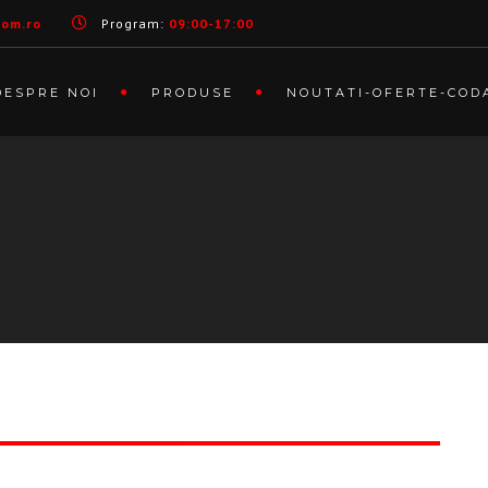
com.ro
Program:
09:00-17:00
DESPRE NOI
PRODUSE
NOUTATI-OFERTE-COD