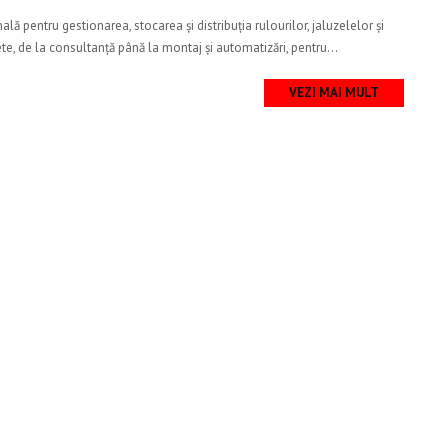
lă pentru gestionarea, stocarea și distribuția rulourilor, jaluzelelor și
e, de la consultanță până la montaj și automatizări, pentru...
VEZI MAI MULT