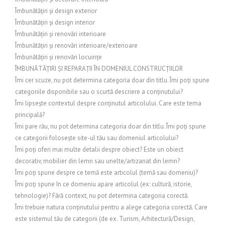
Îmbunătățiri și design exterior
Îmbunătățiri și design interior
Îmbunătățiri și renovări interioare
Îmbunătățiri și renovări interioare/exterioare
Îmbunătățiri și renovări locuințe
ÎMBUNĂTĂȚIRI ȘI REPARAȚII ÎN DOMENIUL CONSTRUCȚIILOR
Îmi cer scuze, nu pot determina categoria doar din titlu. Îmi poți spune
categoriile disponibile sau o scurtă descriere a conținutului?
Îmi lipsește contextul despre conținutul articolului. Care este tema
principală?
Îmi pare rău, nu pot determina categoria doar din titlu. Îmi poți spune
ce categorii folosește site-ul tău sau domeniul articolului?
Îmi poți oferi mai multe detalii despre obiect? Este un obiect
decorativ, mobilier din lemn sau unelte/artizanat din lemn?
Îmi poți spune despre ce temă este articolul (temă sau domeniu)?
Îmi poți spune în ce domeniu apare articolul (ex: cultură, istorie,
tehnologie)? Fără context, nu pot determina categoria corectă.
Îmi trebuie natura conținutului pentru a alege categoria corectă. Care
este sistemul tău de categorii (de ex. Turism, Arhitectură/Design,