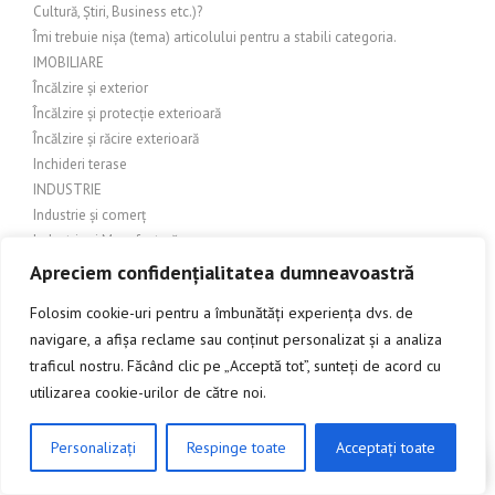
Cultură, Știri, Business etc.)?
Îmi trebuie nișa (tema) articolului pentru a stabili categoria.
IMOBILIARE
Încălzire și exterior
Încălzire și protecție exterioară
Încălzire și răcire exterioară
Inchideri terase
INDUSTRIE
Industrie și comerț
Industrie și Manufactură
Industrie si productie
Apreciem confidențialitatea dumneavoastră
Industrie și servicii
Folosim cookie-uri pentru a îmbunătăți experiența dvs. de
Industrie textilă
navigare, a afișa reclame sau conținut personalizat și a analiza
INGINERIE
traficul nostru. Făcând clic pe „Acceptă tot”, sunteți de acord cu
Îngrijire balcon
utilizarea cookie-urilor de către noi.
Îngrijire exterioară
Îngrijire grădină
Îngrijire grădină și amenajări exterioare
Personalizați
Respinge toate
Acceptați toate
CLICK AICI PENTRU A DISCUTA
Îngrijire grădină și exterior
Îngrijire grădină și peisagistică