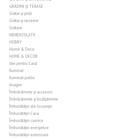
GRĂDINI ȘI TERASE
Grătar și plită
Grătar și recreere
Grătare
HIDROIZOLATII
HOBBY
Home & Deco
HOME & DECOR
Idei pentru Casă
Iluminat
Iluminat public
Imagini
Îmbrăcăminte și accesorii
Îmbrăcăminte și încălțăminte
Îmbunătățiri ale locuinței
Îmbunătățiri Casa
Îmbunătățiri casnice
Îmbunătățiri energetice
Îmbunătățiri exterioare