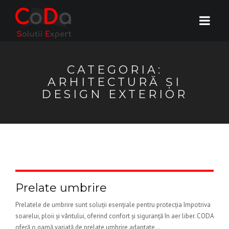
CATEGORIA:
ARHITECTURĂ ȘI
DESIGN EXTERIOR
Prelate umbrire
Prelatele de umbrire sunt soluții esențiale pentru protecția împotriva
soarelui, ploii și vântului, oferind confort și siguranță în aer liber. CODA
oferă o gamă variată de prelate umbrire adaptate...