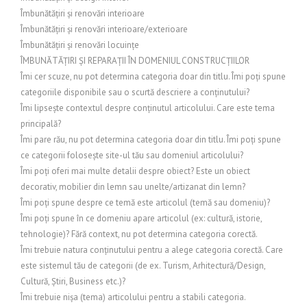
Îmbunătățiri și renovări interioare
Îmbunătățiri și renovări interioare/exterioare
Îmbunătățiri și renovări locuințe
ÎMBUNĂTĂȚIRI ȘI REPARAȚII ÎN DOMENIUL CONSTRUCȚIILOR
Îmi cer scuze, nu pot determina categoria doar din titlu. Îmi poți spune
categoriile disponibile sau o scurtă descriere a conținutului?
Îmi lipsește contextul despre conținutul articolului. Care este tema
principală?
Îmi pare rău, nu pot determina categoria doar din titlu. Îmi poți spune
ce categorii folosește site-ul tău sau domeniul articolului?
Îmi poți oferi mai multe detalii despre obiect? Este un obiect
decorativ, mobilier din lemn sau unelte/artizanat din lemn?
Îmi poți spune despre ce temă este articolul (temă sau domeniu)?
Îmi poți spune în ce domeniu apare articolul (ex: cultură, istorie,
tehnologie)? Fără context, nu pot determina categoria corectă.
Îmi trebuie natura conținutului pentru a alege categoria corectă. Care
este sistemul tău de categorii (de ex. Turism, Arhitectură/Design,
Cultură, Știri, Business etc.)?
Îmi trebuie nișa (tema) articolului pentru a stabili categoria.