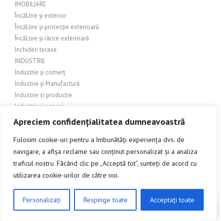
IMOBILIARE
Încălzire și exterior
Încălzire și protecție exterioară
Încălzire și răcire exterioară
Inchideri terase
INDUSTRIE
Industrie și comerț
Industrie și Manufactură
Industrie si productie
Industrie și servicii
Industrie textilă
Apreciem confidențialitatea dumneavoastră
INGINERIE
Folosim cookie-uri pentru a îmbunătăți experiența dvs. de
Îngrijire balcon
navigare, a afișa reclame sau conținut personalizat și a analiza
Îngrijire exterioară
traficul nostru. Făcând clic pe „Acceptă tot”, sunteți de acord cu
Îngrijire grădină
Îngrijire grădină și amenajări exterioare
utilizarea cookie-urilor de către noi.
Îngrijire grădină și exterior
Îngrijire grădină și peisagistică
Personalizați
Respinge toate
Acceptați toate
CLICK AICI PENTRU A DISCUTA
Îngrijire grădină și peisaj
Îngrijire grădină și terasă