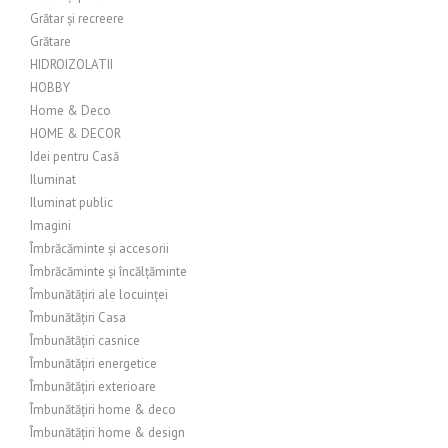
Grătar și recreere
Grătare
HIDROIZOLATII
HOBBY
Home & Deco
HOME & DECOR
Idei pentru Casă
Iluminat
Iluminat public
Imagini
Îmbrăcăminte și accesorii
Îmbrăcăminte și încălțăminte
Îmbunătățiri ale locuinței
Îmbunătățiri Casa
Îmbunătățiri casnice
Îmbunătățiri energetice
Îmbunătățiri exterioare
Îmbunătățiri home & deco
Îmbunătățiri home & design