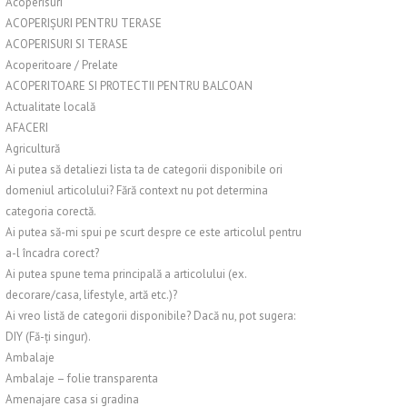
Acoperisuri
ACOPERIȘURI PENTRU TERASE
ACOPERISURI SI TERASE
Acoperitoare / Prelate
ACOPERITOARE SI PROTECTII PENTRU BALCOAN
Actualitate locală
AFACERI
Agricultură
Ai putea să detaliezi lista ta de categorii disponibile ori
domeniul articolului? Fără context nu pot determina
categoria corectă.
Ai putea să-mi spui pe scurt despre ce este articolul pentru
a-l încadra corect?
Ai putea spune tema principală a articolului (ex.
decorare/casa, lifestyle, artă etc.)?
Ai vreo listă de categorii disponibile? Dacă nu, pot sugera:
DIY (Fă-ți singur).
Ambalaje
Ambalaje – folie transparenta
Amenajare casa si gradina