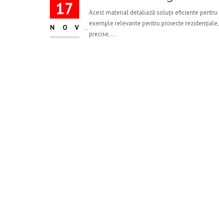
17
Acest material detaliază soluții eficiente pentru 
exemple relevante pentru proiecte rezidențiale,
NOV.
precise,...