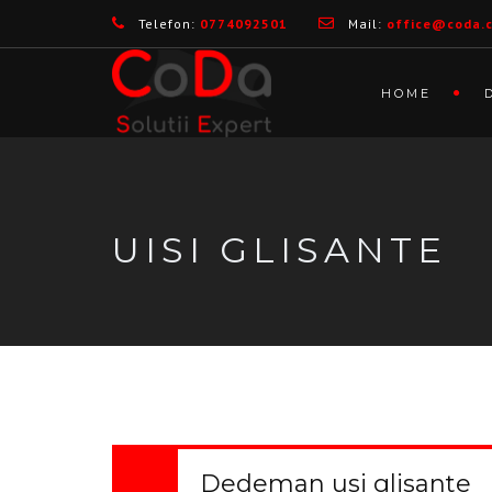
Telefon:
0774092501
Mail:
office@coda.
HOME
UISI GLISANTE
Dedeman usi glisante