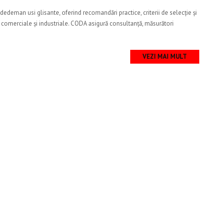
dedeman usi glisante, oferind recomandări practice, criterii de selecție și
 comerciale și industriale. CODA asigură consultanță, măsurători
VEZI MAI MULT