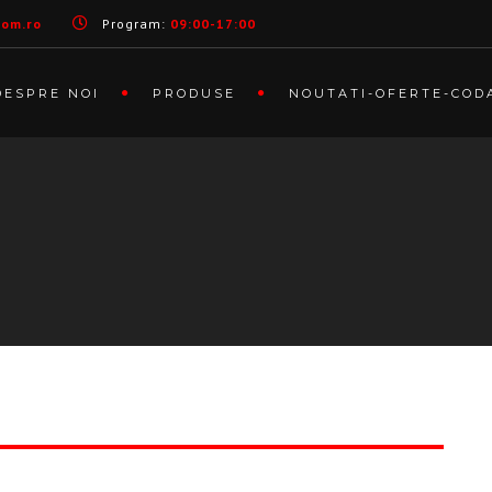
com.ro
Program:
09:00-17:00
DESPRE NOI
PRODUSE
NOUTATI-OFERTE-COD