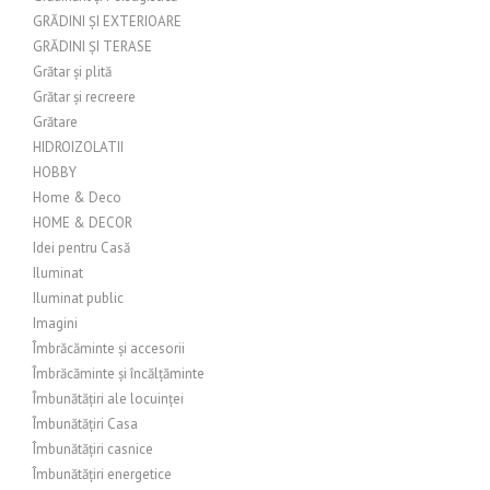
GRĂDINI ȘI EXTERIOARE
GRĂDINI ȘI TERASE
Grătar și plită
Grătar și recreere
Grătare
HIDROIZOLATII
HOBBY
Home & Deco
HOME & DECOR
Idei pentru Casă
Iluminat
Iluminat public
Imagini
Îmbrăcăminte și accesorii
Îmbrăcăminte și încălțăminte
Îmbunătățiri ale locuinței
Îmbunătățiri Casa
Îmbunătățiri casnice
Îmbunătățiri energetice