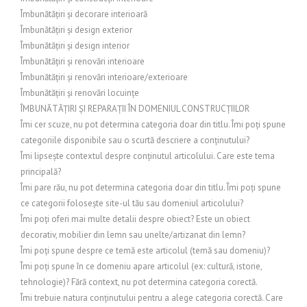
Îmbunătățiri și decorare interioară
Îmbunătățiri și design exterior
Îmbunătățiri și design interior
Îmbunătățiri și renovări interioare
Îmbunătățiri și renovări interioare/exterioare
Îmbunătățiri și renovări locuințe
ÎMBUNĂTĂȚIRI ȘI REPARAȚII ÎN DOMENIUL CONSTRUCȚIILOR
Îmi cer scuze, nu pot determina categoria doar din titlu. Îmi poți spune
categoriile disponibile sau o scurtă descriere a conținutului?
Îmi lipsește contextul despre conținutul articolului. Care este tema
principală?
Îmi pare rău, nu pot determina categoria doar din titlu. Îmi poți spune
ce categorii folosește site-ul tău sau domeniul articolului?
Îmi poți oferi mai multe detalii despre obiect? Este un obiect
decorativ, mobilier din lemn sau unelte/artizanat din lemn?
Îmi poți spune despre ce temă este articolul (temă sau domeniu)?
Îmi poți spune în ce domeniu apare articolul (ex: cultură, istorie,
tehnologie)? Fără context, nu pot determina categoria corectă.
Îmi trebuie natura conținutului pentru a alege categoria corectă. Care