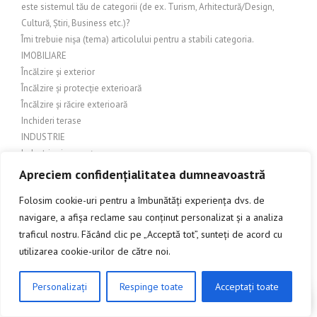
este sistemul tău de categorii (de ex. Turism, Arhitectură/Design,
Cultură, Știri, Business etc.)?
Îmi trebuie nișa (tema) articolului pentru a stabili categoria.
IMOBILIARE
Încălzire și exterior
Încălzire și protecție exterioară
Încălzire și răcire exterioară
Inchideri terase
INDUSTRIE
Industrie și comerț
Industrie și Manufactură
Apreciem confidențialitatea dumneavoastră
Industrie si productie
Folosim cookie-uri pentru a îmbunătăți experiența dvs. de
Industrie și servicii
navigare, a afișa reclame sau conținut personalizat și a analiza
Industrie textilă
traficul nostru. Făcând clic pe „Acceptă tot”, sunteți de acord cu
INGINERIE
utilizarea cookie-urilor de către noi.
Îngrijire balcon
Îngrijire exterioară
Îngrijire grădină
Personalizați
Respinge toate
Acceptați toate
CLICK AICI PENTRU A DISCUTA
Îngrijire grădină și amenajări exterioare
Îngrijire grădină și exterior