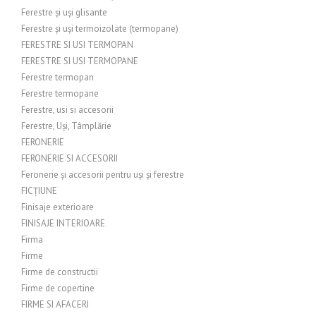
Ferestre și uși glisante
Ferestre și uși termoizolate (termopane)
FERESTRE SI USI TERMOPAN
FERESTRE SI USI TERMOPANE
Ferestre termopan
Ferestre termopane
Ferestre, usi si accesorii
Ferestre, Uși, Tâmplărie
FERONERIE
FERONERIE SI ACCESORII
Feronerie și accesorii pentru uși și ferestre
FICȚIUNE
Finisaje exterioare
FINISAJE INTERIOARE
Firma
Firme
Firme de constructii
Firme de copertine
FIRME SI AFACERI