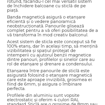
rotund, făcându-l cel mai versatil sistem
de închidere balcoane cu sticlă de pe
piață.
Banda magnetică asigură o etanșare
eficientă și o vedere panoramică
neobstrucționată. Panourile glisează
complet pentru a vă oferi posibilitatea de a
vă transforma în mod creativ balconul.
Acest sistem de sticla este conceput să fie
100% etanș, dar în același timp, să mențină
vizibilitatea și spațiul protejat de
intemperii cu ajutorul benzii magnetice
dintre panouri, profilelor și sinelor care au
rol de etanșare și drenare a condensului.
Etanșarea între panourile de sticlă este
asigurată folosind o etanșare magnetică
care este aproape invizibilă, grosimea ei
fiind de 6mm, și asigura o îmbinare
perfecta.
Profilele din aluminiu sunt vopsite
electrostatic și oferim 4 culori RAL
standard. Sticlă are o grosime de 8mm sau