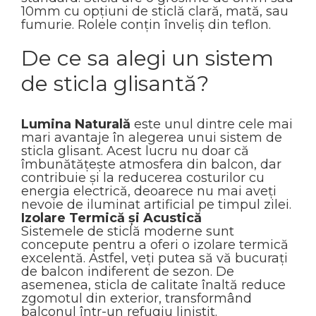
10mm cu opțiuni de sticlă clară, mată, sau
fumurie. Rolele conțin înveliș din teflon.
De ce sa alegi un sistem
de sticla glisantă?
Lumina Naturală
este unul dintre cele mai
mari avantaje în alegerea unui sistem de
sticla glisant. Acest lucru nu doar că
îmbunătățește atmosfera din balcon, dar
contribuie și la reducerea costurilor cu
energia electrică, deoarece nu mai aveți
nevoie de iluminat artificial pe timpul zilei.
⁠Izolare Termică și Acustică
Sistemele de sticlă moderne sunt
concepute pentru a oferi o izolare termică
excelentă. Astfel, veți putea să vă bucurați
de balcon indiferent de sezon. De
asemenea, sticla de calitate înaltă reduce
zgomotul din exterior, transformând
balconul într-un refugiu liniștit.