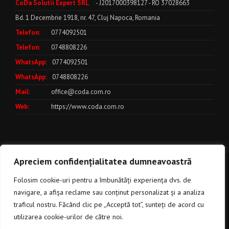
CoDa Solutii Expert SRL
- J2017000398127 - RO 37028663
Bd. 1 Decembrie 1918, nr. 47, Cluj Napoca, Romania
Telefon:
0774092501
Telefon:
0748808226
WhatsApp:
0774092501
WhatsApp:
0748808226
Mail:
office@coda.com.ro
Web:
https://www.coda.com.ro
Apreciem confidențialitatea dumneavoastră
Politica de utilizare a cookies
***
Politica de Confidentialitate
***
Folosim cookie-uri pentru a îmbunătăți experiența dvs. de
Termeni si Conditii
CoDa
navigare, a afișa reclame sau conținut personalizat și a analiza
Solutii Expert
© Copyright 2017 - 2025
traficul nostru. Făcând clic pe „Acceptă tot”, sunteți de acord cu
utilizarea cookie-urilor de către noi.