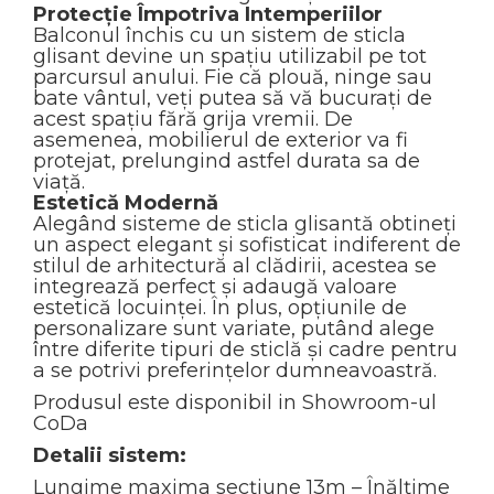
Protecție Împotriva Intemperiilor
Balconul închis cu un sistem de sticla
glisant devine un spațiu utilizabil pe tot
parcursul anului. Fie că plouă, ninge sau
bate vântul, veți putea să vă bucurați de
acest spațiu fără grija vremii. De
asemenea, mobilierul de exterior va fi
protejat, prelungind astfel durata sa de
viață.
Estetică Modernă
Alegând sisteme de sticla glisantă obtineți
un aspect elegant și sofisticat indiferent de
stilul de arhitectură al clădirii, acestea se
integrează perfect și adaugă valoare
estetică locuinței. În plus, opțiunile de
personalizare sunt variate, putând alege
între diferite tipuri de sticlă și cadre pentru
a se potrivi preferințelor dumneavoastră.
Produsul este disponibil in Showroom-ul
CoDa
Detalii sistem:
Lungime maxima secțiune 13m – Înălțime