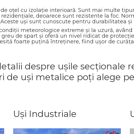
de oțel cu izolație interioară. Sunt mai multe tipuri
țe rezidențiale, deoarece sunt rezistente la foc. N
. Aceste uși sunt cunoscute pentru durabilitatea și 
 condiții meteorologice extreme și la uzură, având
reu de spart și oferă un nivel ridicat de protecție
ită foarte puțină întreținere, fiind ușor de curățat
alii despre ușile secționale re
uri de uși metalice poți alege p
Uși Industriale