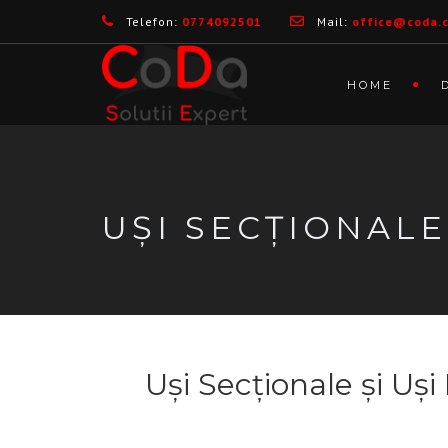
Telefon:
0774092501
Mail:
office@coda.
HOME
UȘI SECȚIONALE
Uși Secționale și Uș