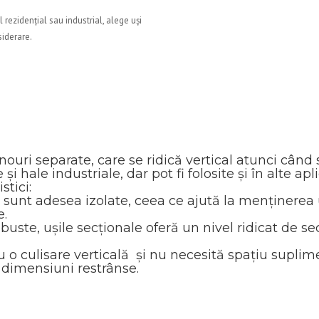
 rezidențial sau industrial, alege uși
siderare.
nouri separate, care se ridică vertical atunci când
 și hale industriale, dar pot fi folosite și în alte ap
tici:
 sunt adesea izolate, ceea ce ajută la menținerea 
e.
obuste, ușile secționale oferă un nivel ridicat de s
u o culisare verticală și nu necesită spațiu supli
 dimensiuni restrânse.