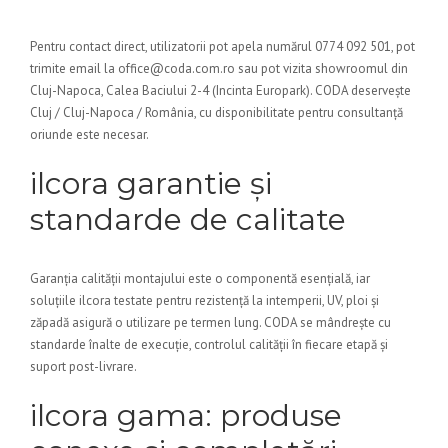
Pentru contact direct, utilizatorii pot apela numărul 0774 092 501, pot
trimite email la office@coda.com.ro sau pot vizita showroomul din
Cluj-Napoca, Calea Baciului 2-4 (Incinta Europark). CODA deservește
Cluj / Cluj-Napoca / România, cu disponibilitate pentru consultanță
oriunde este necesar.
ilcora garantie și
standarde de calitate
Garanția calității montajului este o componentă esențială, iar
soluțiile ilcora testate pentru rezistență la intemperii, UV, ploi și
zăpadă asigură o utilizare pe termen lung. CODA se mândrește cu
standarde înalte de execuție, controlul calității în fiecare etapă și
suport post-livrare.
ilcora gama: produse