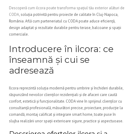
Descoperă cum ilcora poate transforma spațiul tău exterior alături de
CODA
, soluția potrivită pentru proiecte de calitate în Cluj-Napoca,
România. Află cum parteneriatul cu CODA poate aduce eficiență,
design adaptat și rezultate durabile pentru terase, balcoane și spații
comerciale.
Introducere în ilcora: ce
înseamnă și cui se
adresează
Ilcora reprezintă soluția modernă pentru umbrire și închideri durabile,
răspunzând nevoilor clienților rezidențiali și de afaceri care caută
confort, estetică și funcționalitate. CODA vine în sprijinul clienților cu
consultanță profesională, măsurători precise, proiectare, producție la
comandă, montaj calificat și integrare smart home, toate puse în
slujba realizării unor spații exterioare sigure, practice și aspectuoase.
Descrierea ofertelor ilcora și a