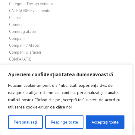
Categorie: Design exterior
CATEGORIE: Evenimente
Chimie
Comerț
Comerț și afaceri
Companii
Companii / Afaceri
Companii și afaceri
COMPARATIE
Conectori pentru balustrade din sticla
Confectii metalice
Apreciem confidențialitatea dumneavoastră
CONSTRUCTII
Folosim cookie-uri pentru a îmbunătăți experiența dvs. de
Construcții – Acoperișuri
navigare, a afișa reclame sau conținut personalizat și a analiza
Construcții – lemn
traficul nostru. Făcând clic pe „Acceptă tot”, sunteți de acord cu
Construcții & Design Exterior
utilizarea cookie-urilor de către noi.
Constructii > Uși metalice
Construcții exterioare
Construcții Industriale
Personalizați
Respinge toate
Acceptați toate
CLICK AICI PENTRU A DISCUTA
Constructii metalice