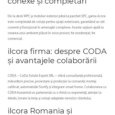
conexe și completări
De la deck WPC și mobilier exterior până la parchet SPC, gama ilcora
este completată de soluții pentru spații exterioare, garantând un stil
coerent și funcțional în amenajări complexe. Aceste opțiuni ajută la
crearea unui ambient plăcut în orice proiect, fie rezidențial, fie
comercial.
ilcora firma: despre CODA
și avantajele colaborării
CODA – CoDa Solutii Expert SRL — oferă consultanță profesională,
măsurători precise, proiectare și producție la comandă, montaj
calificat, automatizări Somfy și integrare smart home. Colaborarea cu
CODA înseamnă un parteneriat cu o firmă cu experiență, atenție la
detalii, livrare la timp și soluții adaptate nevoilor clientului.
ilcora Romania și