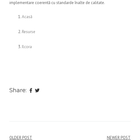
implementare coerentă cu standarde înalte de calitate.
Acasă
Resurse
Ilcora
Share:
Navigare
OLDER POST
NEWER POST