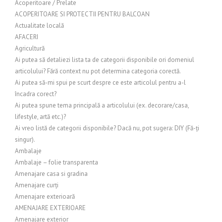
Acoperitoare / Prelate
ACOPERITOARE SI PROTECTII PENTRU BALCOAN
Actualitate locală
AFACERI
Agricultură
Ai putea să detaliezi lista ta de categorii disponibile ori domeniul
articolului? Fără context nu pot determina categoria corectă.
Ai putea să-mi spui pe scurt despre ce este articolul pentru a-l
încadra corect?
Ai putea spune tema principală a articolului (ex. decorare/casa,
lifestyle, artă etc.)?
Ai vreo listă de categorii disponibile? Dacă nu, pot sugera: DIY (Fă-ți
singur).
Ambalaje
Ambalaje – folie transparenta
Amenajare casa si gradina
Amenajare curți
Amenajare exterioară
AMENAJARE EXTERIOARE
Amenajare exterior