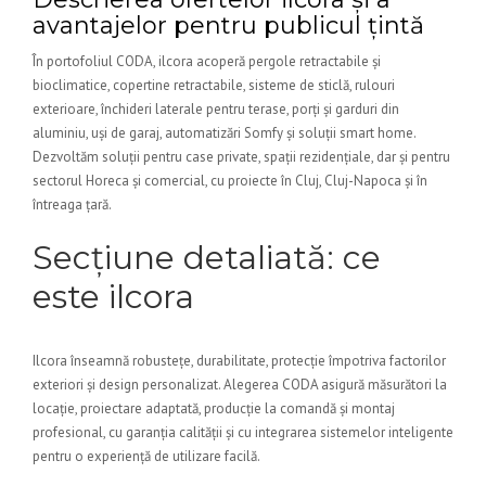
avantajelor pentru publicul țintă
În portofoliul CODA, ilcora acoperă pergole retractabile și
bioclimatice, copertine retractabile, sisteme de sticlă, rulouri
exterioare, închideri laterale pentru terase, porți și garduri din
aluminiu, uși de garaj, automatizări Somfy și soluții smart home.
Dezvoltăm soluții pentru case private, spații rezidențiale, dar și pentru
sectorul Horeca și comercial, cu proiecte în Cluj, Cluj-Napoca și în
întreaga țară.
Secțiune detaliată: ce
este ilcora
Ilcora înseamnă robustețe, durabilitate, protecție împotriva factorilor
exteriori și design personalizat. Alegerea CODA asigură măsurători la
locație, proiectare adaptată, producție la comandă și montaj
profesional, cu garanția calității și cu integrarea sistemelor inteligente
pentru o experiență de utilizare facilă.