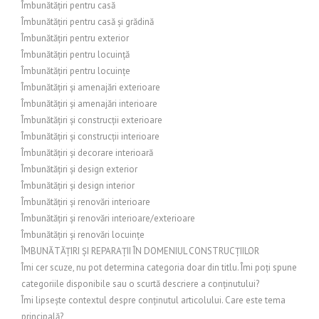
Îmbunătățiri pentru casă
Îmbunătățiri pentru casă și grădină
Îmbunătățiri pentru exterior
Îmbunătățiri pentru locuință
Îmbunătățiri pentru locuințe
Îmbunătățiri și amenajări exterioare
Îmbunătățiri și amenajări interioare
Îmbunătățiri și construcții exterioare
Îmbunătățiri și construcții interioare
Îmbunătățiri și decorare interioară
Îmbunătățiri și design exterior
Îmbunătățiri și design interior
Îmbunătățiri și renovări interioare
Îmbunătățiri și renovări interioare/exterioare
Îmbunătățiri și renovări locuințe
ÎMBUNĂTĂȚIRI ȘI REPARAȚII ÎN DOMENIUL CONSTRUCȚIILOR
Îmi cer scuze, nu pot determina categoria doar din titlu. Îmi poți spune
categoriile disponibile sau o scurtă descriere a conținutului?
Îmi lipsește contextul despre conținutul articolului. Care este tema
principală?