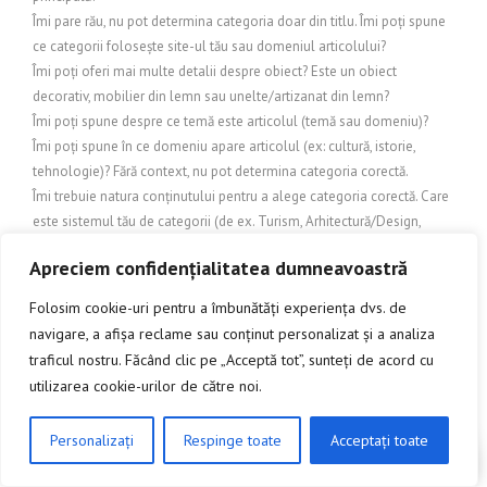
Îmi pare rău, nu pot determina categoria doar din titlu. Îmi poți spune
ce categorii folosește site-ul tău sau domeniul articolului?
Îmi poți oferi mai multe detalii despre obiect? Este un obiect
decorativ, mobilier din lemn sau unelte/artizanat din lemn?
Îmi poți spune despre ce temă este articolul (temă sau domeniu)?
Îmi poți spune în ce domeniu apare articolul (ex: cultură, istorie,
tehnologie)? Fără context, nu pot determina categoria corectă.
Îmi trebuie natura conținutului pentru a alege categoria corectă. Care
este sistemul tău de categorii (de ex. Turism, Arhitectură/Design,
Cultură, Știri, Business etc.)?
Apreciem confidențialitatea dumneavoastră
Îmi trebuie nișa (tema) articolului pentru a stabili categoria.
IMOBILIARE
Folosim cookie-uri pentru a îmbunătăți experiența dvs. de
Încălzire și exterior
navigare, a afișa reclame sau conținut personalizat și a analiza
Încălzire și protecție exterioară
traficul nostru. Făcând clic pe „Acceptă tot”, sunteți de acord cu
Încălzire și răcire exterioară
utilizarea cookie-urilor de către noi.
Inchideri terase
INDUSTRIE
Personalizați
Respinge toate
Acceptați toate
Industrie și comerț
CLICK AICI PENTRU A DISCUTA
Industrie și Manufactură