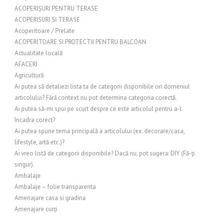
ACOPERIȘURI PENTRU TERASE
ACOPERISURI SI TERASE
Acoperitoare / Prelate
ACOPERITOARE SI PROTECTII PENTRU BALCOAN
Actualitate locală
AFACERI
Agricultură
Ai putea să detaliezi lista ta de categorii disponibile ori domeniul
articolului? Fără context nu pot determina categoria corectă.
Ai putea să-mi spui pe scurt despre ce este articolul pentru a-l
încadra corect?
Ai putea spune tema principală a articolului (ex. decorare/casa,
lifestyle, artă etc.)?
Ai vreo listă de categorii disponibile? Dacă nu, pot sugera: DIY (Fă-ți
singur).
Ambalaje
Ambalaje – folie transparenta
Amenajare casa si gradina
Amenajare curți