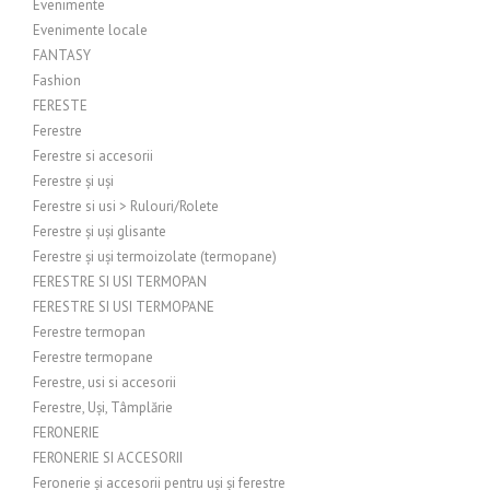
Evenimente
Evenimente locale
FANTASY
Fashion
FERESTE
Ferestre
Ferestre si accesorii
Ferestre și uși
Ferestre si usi > Rulouri/Rolete
Ferestre și uși glisante
Ferestre și uși termoizolate (termopane)
FERESTRE SI USI TERMOPAN
FERESTRE SI USI TERMOPANE
Ferestre termopan
Ferestre termopane
Ferestre, usi si accesorii
Ferestre, Uși, Tâmplărie
FERONERIE
FERONERIE SI ACCESORII
Feronerie și accesorii pentru uși și ferestre