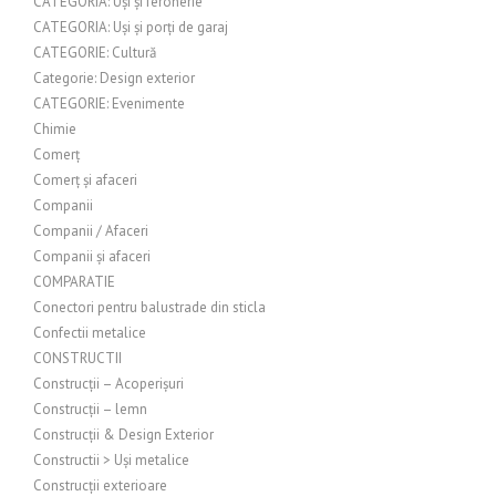
CATEGORIA: Uși și feronerie
CATEGORIA: Uși și porți de garaj
CATEGORIE: Cultură
Categorie: Design exterior
CATEGORIE: Evenimente
Chimie
Comerț
Comerț și afaceri
Companii
Companii / Afaceri
Companii și afaceri
COMPARATIE
Conectori pentru balustrade din sticla
Confectii metalice
CONSTRUCTII
Construcții – Acoperișuri
Construcții – lemn
Construcții & Design Exterior
Constructii > Uși metalice
Construcții exterioare