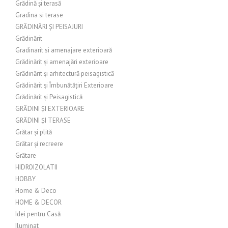
Grădină și terasă
Gradina si terase
GRĂDINĂRI ȘI PEISAJURI
Grădinărit
Gradinarit si amenajare exterioară
Grădinărit și amenajări exterioare
Grădinărit și arhitectură peisagistică
Grădinărit și Îmbunătățiri Exterioare
Grădinărit și Peisagistică
GRĂDINI ȘI EXTERIOARE
GRĂDINI ȘI TERASE
Grătar și plită
Grătar și recreere
Grătare
HIDROIZOLATII
HOBBY
Home & Deco
HOME & DECOR
Idei pentru Casă
Iluminat