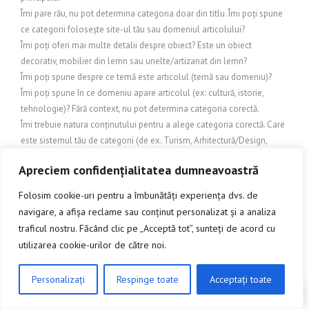
Îmi pare rău, nu pot determina categoria doar din titlu. Îmi poți spune
ce categorii folosește site-ul tău sau domeniul articolului?
Îmi poți oferi mai multe detalii despre obiect? Este un obiect
decorativ, mobilier din lemn sau unelte/artizanat din lemn?
Îmi poți spune despre ce temă este articolul (temă sau domeniu)?
Îmi poți spune în ce domeniu apare articolul (ex: cultură, istorie,
tehnologie)? Fără context, nu pot determina categoria corectă.
Îmi trebuie natura conținutului pentru a alege categoria corectă. Care
este sistemul tău de categorii (de ex. Turism, Arhitectură/Design,
Cultură, Știri, Business etc.)?
Apreciem confidențialitatea dumneavoastră
Îmi trebuie nișa (tema) articolului pentru a stabili categoria.
IMOBILIARE
Folosim cookie-uri pentru a îmbunătăți experiența dvs. de
Încălzire și exterior
navigare, a afișa reclame sau conținut personalizat și a analiza
Încălzire și protecție exterioară
traficul nostru. Făcând clic pe „Acceptă tot”, sunteți de acord cu
Încălzire și răcire exterioară
utilizarea cookie-urilor de către noi.
Inchideri terase
INDUSTRIE
Personalizați
Respinge toate
Acceptați toate
Industrie și comerț
CLICK AICI PENTRU A DISCUTA
Industrie și Manufactură