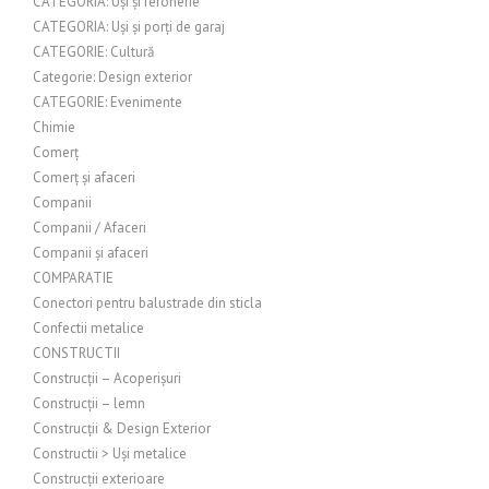
CATEGORIA: Uși și feronerie
CATEGORIA: Uși și porți de garaj
CATEGORIE: Cultură
Categorie: Design exterior
CATEGORIE: Evenimente
Chimie
Comerț
Comerț și afaceri
Companii
Companii / Afaceri
Companii și afaceri
COMPARATIE
Conectori pentru balustrade din sticla
Confectii metalice
CONSTRUCTII
Construcții – Acoperișuri
Construcții – lemn
Construcții & Design Exterior
Constructii > Uși metalice
Construcții exterioare