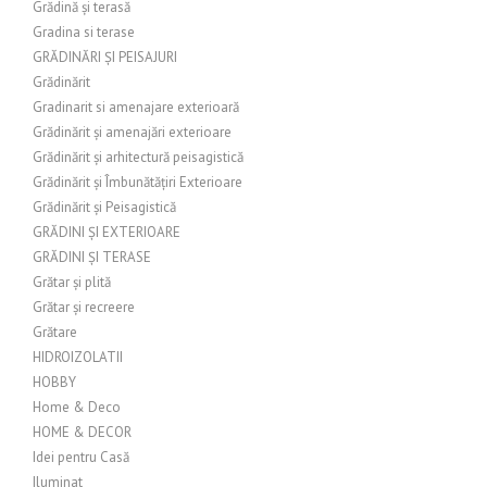
Grădină și terasă
Gradina si terase
GRĂDINĂRI ȘI PEISAJURI
Grădinărit
Gradinarit si amenajare exterioară
Grădinărit și amenajări exterioare
Grădinărit și arhitectură peisagistică
Grădinărit și Îmbunătățiri Exterioare
Grădinărit și Peisagistică
GRĂDINI ȘI EXTERIOARE
GRĂDINI ȘI TERASE
Grătar și plită
Grătar și recreere
Grătare
HIDROIZOLATII
HOBBY
Home & Deco
HOME & DECOR
Idei pentru Casă
Iluminat