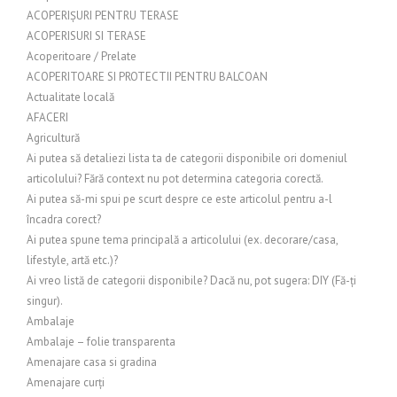
ACOPERIȘURI PENTRU TERASE
ACOPERISURI SI TERASE
Acoperitoare / Prelate
ACOPERITOARE SI PROTECTII PENTRU BALCOAN
Actualitate locală
AFACERI
Agricultură
Ai putea să detaliezi lista ta de categorii disponibile ori domeniul
articolului? Fără context nu pot determina categoria corectă.
Ai putea să-mi spui pe scurt despre ce este articolul pentru a-l
încadra corect?
Ai putea spune tema principală a articolului (ex. decorare/casa,
lifestyle, artă etc.)?
Ai vreo listă de categorii disponibile? Dacă nu, pot sugera: DIY (Fă-ți
singur).
Ambalaje
Ambalaje – folie transparenta
Amenajare casa si gradina
Amenajare curți