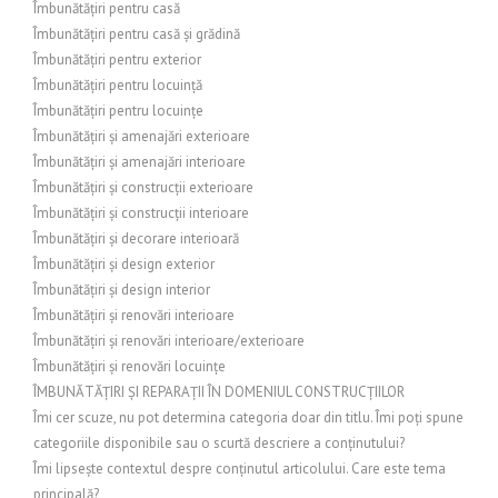
Îmbunătățiri pentru casă
Îmbunătățiri pentru casă și grădină
Îmbunătățiri pentru exterior
Îmbunătățiri pentru locuință
Îmbunătățiri pentru locuințe
Îmbunătățiri și amenajări exterioare
Îmbunătățiri și amenajări interioare
Îmbunătățiri și construcții exterioare
Îmbunătățiri și construcții interioare
Îmbunătățiri și decorare interioară
Îmbunătățiri și design exterior
Îmbunătățiri și design interior
Îmbunătățiri și renovări interioare
Îmbunătățiri și renovări interioare/exterioare
Îmbunătățiri și renovări locuințe
ÎMBUNĂTĂȚIRI ȘI REPARAȚII ÎN DOMENIUL CONSTRUCȚIILOR
Îmi cer scuze, nu pot determina categoria doar din titlu. Îmi poți spune
categoriile disponibile sau o scurtă descriere a conținutului?
Îmi lipsește contextul despre conținutul articolului. Care este tema
principală?