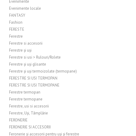
Evenimente
Evenimente locale
FANTASY
Fashion
FERESTE
Ferestre
Ferestre si accesorii
Ferestre și uși
Ferestre si usi > Rulouri/Rolete
Ferestre și uși glisante
Ferestre și uși termoizolate (termopane)
FERESTRE SI USI TERMOPAN
FERESTRE SI USI TERMOPANE
Ferestre termopan
Ferestre termopane
Ferestre, usi si accesorii
Ferestre, Uși, Tâmplărie
FERONERIE
FERONERIE SI ACCESORII
Feronerie și accesorii pentru uși și ferestre