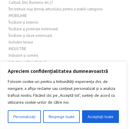
Cultură, Știri, Business etc.)?
Îmi trebuie nișa (tema) articolului pentru a stabili categoria.
IMOBILIARE
Încălzire și exterior
Încălzire și protecție exterioară
Încălzire și răcire exterioară
Inchideri terase
INDUSTRIE
Industrie și comerț
Industrie și Manufactură
Industrie si productie
Apreciem confidențialitatea dumneavoastră
Industrie și servicii
Folosim cookie-uri pentru a îmbunătăți experiența dvs. de
Industrie textilă
navigare, a afișa reclame sau conținut personalizat și a analiza
INGINERIE
traficul nostru. Făcând clic pe „Acceptă tot”, sunteți de acord cu
Îngrijire balcon
Îngrijire exterioară
utilizarea cookie-urilor de către noi.
Îngrijire grădină
Îngrijire grădină și amenajări exterioare
CLICK AICI PENTRU A DISCUTA
Personalizați
Respinge toate
Acceptați toate
Îngrijire grădină și exterior
Îngrijire grădină și peisagistică