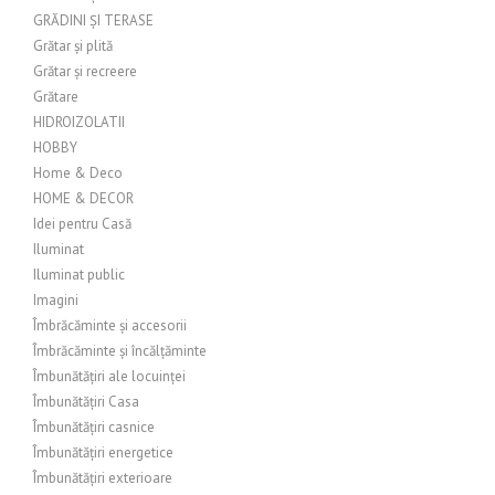
GRĂDINI ȘI TERASE
Grătar și plită
Grătar și recreere
Grătare
HIDROIZOLATII
HOBBY
Home & Deco
HOME & DECOR
Idei pentru Casă
Iluminat
Iluminat public
Imagini
Îmbrăcăminte și accesorii
Îmbrăcăminte și încălțăminte
Îmbunătățiri ale locuinței
Îmbunătățiri Casa
Îmbunătățiri casnice
Îmbunătățiri energetice
Îmbunătățiri exterioare