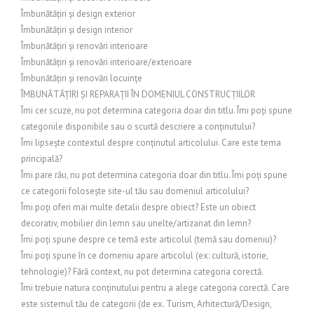
Îmbunătățiri și design exterior
Îmbunătățiri și design interior
Îmbunătățiri și renovări interioare
Îmbunătățiri și renovări interioare/exterioare
Îmbunătățiri și renovări locuințe
ÎMBUNĂTĂȚIRI ȘI REPARAȚII ÎN DOMENIUL CONSTRUCȚIILOR
Îmi cer scuze, nu pot determina categoria doar din titlu. Îmi poți spune
categoriile disponibile sau o scurtă descriere a conținutului?
Îmi lipsește contextul despre conținutul articolului. Care este tema
principală?
Îmi pare rău, nu pot determina categoria doar din titlu. Îmi poți spune
ce categorii folosește site-ul tău sau domeniul articolului?
Îmi poți oferi mai multe detalii despre obiect? Este un obiect
decorativ, mobilier din lemn sau unelte/artizanat din lemn?
Îmi poți spune despre ce temă este articolul (temă sau domeniu)?
Îmi poți spune în ce domeniu apare articolul (ex: cultură, istorie,
tehnologie)? Fără context, nu pot determina categoria corectă.
Îmi trebuie natura conținutului pentru a alege categoria corectă. Care
este sistemul tău de categorii (de ex. Turism, Arhitectură/Design,