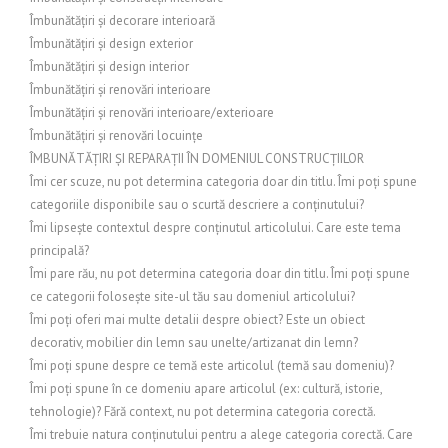
Îmbunătățiri și decorare interioară
Îmbunătățiri și design exterior
Îmbunătățiri și design interior
Îmbunătățiri și renovări interioare
Îmbunătățiri și renovări interioare/exterioare
Îmbunătățiri și renovări locuințe
ÎMBUNĂTĂȚIRI ȘI REPARAȚII ÎN DOMENIUL CONSTRUCȚIILOR
Îmi cer scuze, nu pot determina categoria doar din titlu. Îmi poți spune
categoriile disponibile sau o scurtă descriere a conținutului?
Îmi lipsește contextul despre conținutul articolului. Care este tema
principală?
Îmi pare rău, nu pot determina categoria doar din titlu. Îmi poți spune
ce categorii folosește site-ul tău sau domeniul articolului?
Îmi poți oferi mai multe detalii despre obiect? Este un obiect
decorativ, mobilier din lemn sau unelte/artizanat din lemn?
Îmi poți spune despre ce temă este articolul (temă sau domeniu)?
Îmi poți spune în ce domeniu apare articolul (ex: cultură, istorie,
tehnologie)? Fără context, nu pot determina categoria corectă.
Îmi trebuie natura conținutului pentru a alege categoria corectă. Care