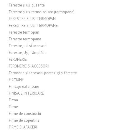
Ferestre și uși glisante
Ferestre și uși termoizolate (termopane)
FERESTRE SI USI TERMOPAN
FERESTRE SI USI TERMOPANE
Ferestre termopan
Ferestre termopane
Ferestre, usi si accesorii
Ferestre, Uși, Tâmplărie
FERONERIE
FERONERIE SI ACCESORII
Feronerie și accesorii pentru uși și ferestre
FICȚIUNE
Finisaje exterioare
FINISAJE INTERIOARE
Firma
Firme
Firme de constructii
Firme de copertine
FIRME SI AFACERI