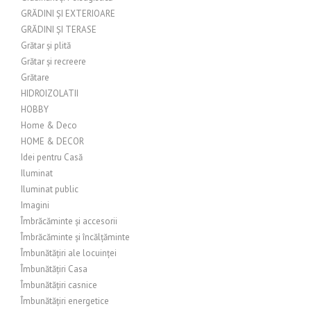
GRĂDINI ȘI EXTERIOARE
GRĂDINI ȘI TERASE
Grătar și plită
Grătar și recreere
Grătare
HIDROIZOLATII
HOBBY
Home & Deco
HOME & DECOR
Idei pentru Casă
Iluminat
Iluminat public
Imagini
Îmbrăcăminte și accesorii
Îmbrăcăminte și încălțăminte
Îmbunătățiri ale locuinței
Îmbunătățiri Casa
Îmbunătățiri casnice
Îmbunătățiri energetice