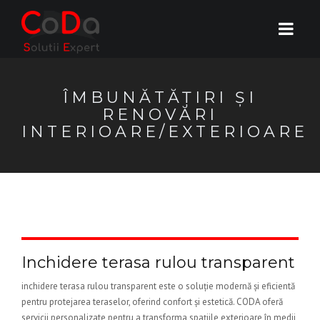
ÎMBUNĂTĂȚIRI ȘI
RENOVĂRI
INTERIOARE/EXTERIOARE
Inchidere terasa rulou transparent
inchidere terasa rulou transparent este o soluție modernă și eficientă
pentru protejarea teraselor, oferind confort și estetică. CODA oferă
servicii personalizate pentru a transforma spațiile exterioare în medii