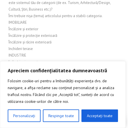
este sistemul tău de categorii (de ex. Turism, Arhitectură/Design,
Cultură, Știri, Business etc.)?
Îmi trebuie nișa (tema) articolului pentru a stabili categoria.
IMOBILIARE
Încălzire și exterior
Încălzire și protecție exterioară
Încălzire și răcire exterioară
Inchideri terase
INDUSTRIE
Industrie și comerț
Industrie și Manufactură
Apreciem confidențialitatea dumneavoastră
Industrie si productie
Folosim cookie-uri pentru a îmbunătăți experiența dvs. de
Industrie și servicii
navigare, a afișa reclame sau conținut personalizat și a analiza
Industrie textilă
traficul nostru. Făcând clic pe „Acceptă tot”, sunteți de acord cu
INGINERIE
utilizarea cookie-urilor de către noi.
Îngrijire balcon
Îngrijire exterioară
Îngrijire grădină
Personalizați
Respinge toate
Acceptați toate
CLICK AICI PENTRU A DISCUTA
Îngrijire grădină și amenajări exterioare
Îngrijire grădină și exterior