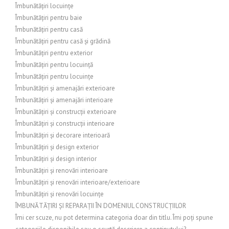
Îmbunătățiri locuințe
Îmbunătățiri pentru baie
Îmbunătățiri pentru casă
Îmbunătățiri pentru casă și grădină
Îmbunătățiri pentru exterior
Îmbunătățiri pentru locuință
Îmbunătățiri pentru locuințe
Îmbunătățiri și amenajări exterioare
Îmbunătățiri și amenajări interioare
Îmbunătățiri și construcții exterioare
Îmbunătățiri și construcții interioare
Îmbunătățiri și decorare interioară
Îmbunătățiri și design exterior
Îmbunătățiri și design interior
Îmbunătățiri și renovări interioare
Îmbunătățiri și renovări interioare/exterioare
Îmbunătățiri și renovări locuințe
ÎMBUNĂTĂȚIRI ȘI REPARAȚII ÎN DOMENIUL CONSTRUCȚIILOR
Îmi cer scuze, nu pot determina categoria doar din titlu. Îmi poți spune