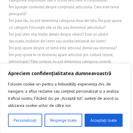
categoriile disponibile sau o scurtă descriere a conținutului?
Îmi lipsește contextul despre conținutul articolului. Care este tema
principală?
Îmi pare rău, nu pot determina categoria doar din titlu. Îmi poți spune
ce categorii folosește site-ul tău sau domeniul articolului?
Îmi poți oferi mai multe detalii despre obiect? Este un obiect
decorativ, mobilier din lemn sau unelte/artizanat din lemn?
Îmi poți spune despre ce temă este articolul (temă sau domeniu)?
Îmi poți spune în ce domeniu apare articolul (ex: cultură, istorie,
tehnologie)? Fără context, nu pot determina categoria corectă.
Îmi trebuie natura conținutului pentru a alege categoria corectă. Care
Apreciem confidențialitatea dumneavoastră
este sistemul tău de categorii (de ex. Turism, Arhitectură/Design,
Cultură, Știri, Business etc.)?
Folosim cookie-uri pentru a îmbunătăți experiența dvs. de
Îmi trebuie nișa (tema) articolului pentru a stabili categoria.
navigare, a afișa reclame sau conținut personalizat și a analiza
IMOBILIARE
traficul nostru. Făcând clic pe „Acceptă tot”, sunteți de acord cu
Încălzire și exterior
utilizarea cookie-urilor de către noi.
Încălzire și protecție exterioară
Încălzire și răcire exterioară
Personalizați
Respinge toate
Acceptați toate
CLICK AICI PENTRU A DISCUTA
Inchideri terase
INDUSTRIE