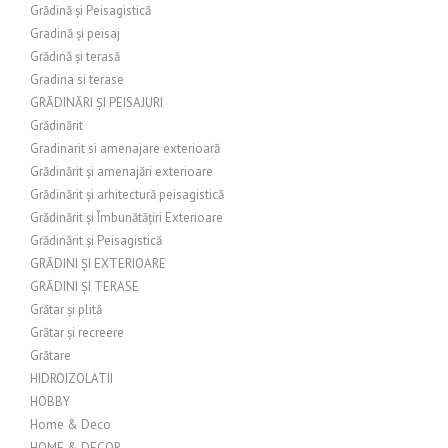
Grădină și Peisagistică
Gradină și peisaj
Grădină și terasă
Gradina si terase
GRĂDINĂRI ȘI PEISAJURI
Grădinărit
Gradinarit si amenajare exterioară
Grădinărit și amenajări exterioare
Grădinărit și arhitectură peisagistică
Grădinărit și Îmbunătățiri Exterioare
Grădinărit și Peisagistică
GRĂDINI ȘI EXTERIOARE
GRĂDINI ȘI TERASE
Grătar și plită
Grătar și recreere
Grătare
HIDROIZOLATII
HOBBY
Home & Deco
HOME & DECOR