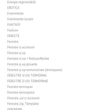
Energie regenerabilă
EROTICA
Evenimente
Evenimente locale
FANTASY
Fashion
FERESTE
Ferestre
Ferestre si accesorii
Ferestre și uși
Ferestre si usi > Rulouri/Rolete
Ferestre și uși glisante
Ferestre și uși termoizolate (termopane)
FERESTRE SI USI TERMOPAN
FERESTRE SI USI TERMOPANE
Ferestre termopan
Ferestre termopane
Ferestre, usi si accesorii
Ferestre, Uși, Tâmplărie
FERONERIE