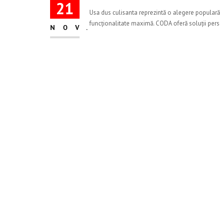
21
Usa dus culisanta reprezintă o alegere popular
funcționalitate maximă. CODA oferă soluții perso
NOV.