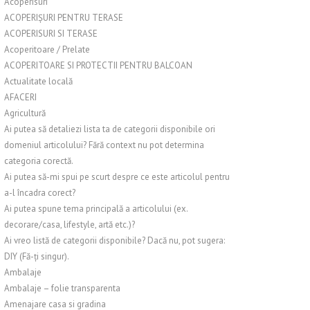
Acoperisuri
ACOPERIȘURI PENTRU TERASE
ACOPERISURI SI TERASE
Acoperitoare / Prelate
ACOPERITOARE SI PROTECTII PENTRU BALCOAN
Actualitate locală
AFACERI
Agricultură
Ai putea să detaliezi lista ta de categorii disponibile ori
domeniul articolului? Fără context nu pot determina
categoria corectă.
Ai putea să-mi spui pe scurt despre ce este articolul pentru
a-l încadra corect?
Ai putea spune tema principală a articolului (ex.
decorare/casa, lifestyle, artă etc.)?
Ai vreo listă de categorii disponibile? Dacă nu, pot sugera:
DIY (Fă-ți singur).
Ambalaje
Ambalaje – folie transparenta
Amenajare casa si gradina