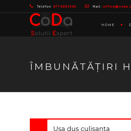
Telefon:
0774092501
Mail:
office@coda.
HOME
ÎMBUNĂTĂȚIRI
Usa dus culisanta