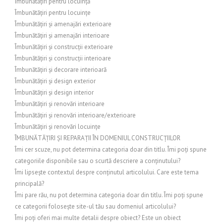
Îmbunătățiri pentru locuință
Îmbunătățiri pentru locuințe
Îmbunătățiri și amenajări exterioare
Îmbunătățiri și amenajări interioare
Îmbunătățiri și construcții exterioare
Îmbunătățiri și construcții interioare
Îmbunătățiri și decorare interioară
Îmbunătățiri și design exterior
Îmbunătățiri și design interior
Îmbunătățiri și renovări interioare
Îmbunătățiri și renovări interioare/exterioare
Îmbunătățiri și renovări locuințe
ÎMBUNĂTĂȚIRI ȘI REPARAȚII ÎN DOMENIUL CONSTRUCȚIILOR
Îmi cer scuze, nu pot determina categoria doar din titlu. Îmi poți spune
categoriile disponibile sau o scurtă descriere a conținutului?
Îmi lipsește contextul despre conținutul articolului. Care este tema
principală?
Îmi pare rău, nu pot determina categoria doar din titlu. Îmi poți spune
ce categorii folosește site-ul tău sau domeniul articolului?
Îmi poți oferi mai multe detalii despre obiect? Este un obiect