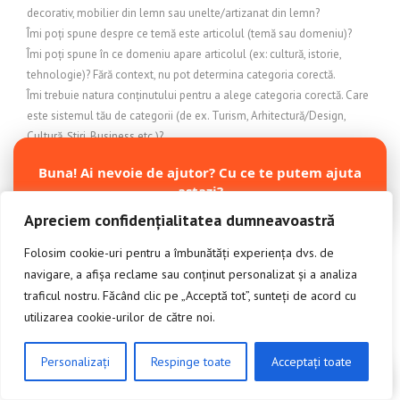
decorativ, mobilier din lemn sau unelte/artizanat din lemn?
Îmi poți spune despre ce temă este articolul (temă sau domeniu)?
Îmi poți spune în ce domeniu apare articolul (ex: cultură, istorie,
tehnologie)? Fără context, nu pot determina categoria corectă.
Îmi trebuie natura conținutului pentru a alege categoria corectă. Care
este sistemul tău de categorii (de ex. Turism, Arhitectură/Design,
Cultură, Știri, Business etc.)?
Îmi trebuie nișa (tema) articolului pentru a stabili categoria.
Buna! Ai nevoie de ajutor? Cu ce te putem ajuta
IMOBILIARE
astazi?
Încălzire și exterior
Apreciem confidențialitatea dumneavoastră
Încălzire și protecție exterioară
Încălzire și răcire exterioară
Folosim cookie-uri pentru a îmbunătăți experiența dvs. de
Inchideri terase
navigare, a afișa reclame sau conținut personalizat și a analiza
INDUSTRIE
traficul nostru. Făcând clic pe „Acceptă tot”, sunteți de acord cu
Industrie și comerț
utilizarea cookie-urilor de către noi.
Industrie și Manufactură
Industrie si productie
Personalizați
Respinge toate
Acceptați toate
Industrie și servicii
CLICK AICI PENTRU A DISCUTA
Industrie textilă