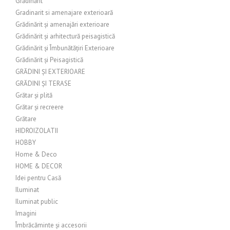
Grădinărit
Gradinarit si amenajare exterioară
Grădinărit și amenajări exterioare
Grădinărit și arhitectură peisagistică
Grădinărit și Îmbunătățiri Exterioare
Grădinărit și Peisagistică
GRĂDINI ȘI EXTERIOARE
GRĂDINI ȘI TERASE
Grătar și plită
Grătar și recreere
Grătare
HIDROIZOLATII
HOBBY
Home & Deco
HOME & DECOR
Idei pentru Casă
Iluminat
Iluminat public
Imagini
Îmbrăcăminte și accesorii