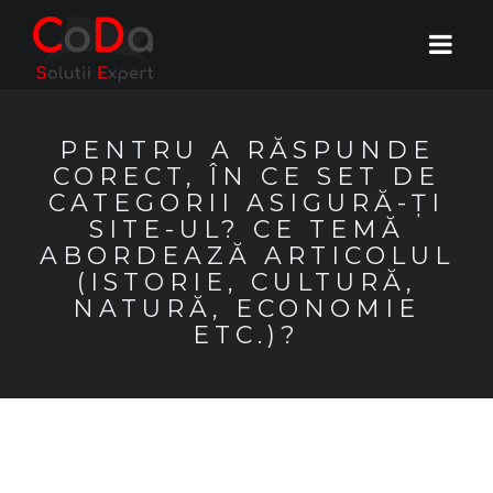
PENTRU A RĂSPUNDE
CORECT, ÎN CE SET DE
CATEGORII ASIGURĂ-ȚI
SITE-UL? CE TEMĂ
ABORDEAZĂ ARTICOLUL
(ISTORIE, CULTURĂ,
NATURĂ, ECONOMIE
ETC.)?