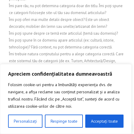
Îmi pare rău, nu pot determina categoria doar din titlu. Îmi poți spune
ce categorii folosește site-ul tău sau domeniul articolului?
Îmi poți oferi mai multe detalii despre obiect? Este un obiect
decorativ, mobilier din lemn sau unelte/artizanat din lemn?
Îmi poți spune despre ce temă este articolul (temă sau domeniu)?
Îmi poți spune în ce domeniu apare articolul (ex: cultură, istorie,
tehnologie)? Fără context, nu pot determina categoria corectă.
Îmi trebuie natura conținutului pentru a alege categoria corectă. Care
este sistemul tău de categorii (de ex. Turism, Arhitectură/Design,
Cultură, Știri, Business etc.)?
Apreciem confidențialitatea dumneavoastră
Îmi trebuie nișa (tema) articolului pentru a stabili categoria.
IMOBILIARE
Folosim cookie-uri pentru a îmbunătăți experiența dvs. de
Încălzire și exterior
navigare, a afișa reclame sau conținut personalizat și a analiza
Încălzire și protecție exterioară
traficul nostru. Făcând clic pe „Acceptă tot”, sunteți de acord cu
Încălzire și răcire exterioară
utilizarea cookie-urilor de către noi.
Inchideri terase
INDUSTRIE
Personalizați
Respinge toate
Acceptați toate
Industrie și comerț
CLICK AICI PENTRU A DISCUTA
Industrie și Manufactură