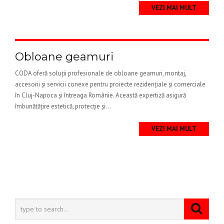
VEZI MAI MULT
Obloane geamuri
CODA oferă soluții profesionale de obloane geamuri, montaj,
accesorii și servicii conexe pentru proiecte rezidențiale și comerciale
în Cluj-Napoca și întreaga Românie. Această expertiză asigură
îmbunătățire estetică, protecție și...
VEZI MAI MULT