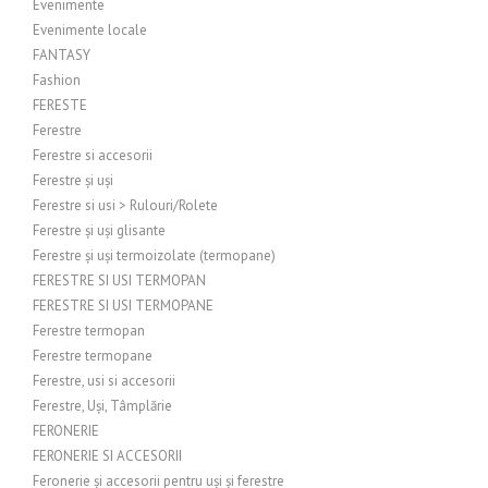
Evenimente
Evenimente locale
FANTASY
Fashion
FERESTE
Ferestre
Ferestre si accesorii
Ferestre și uși
Ferestre si usi > Rulouri/Rolete
Ferestre și uși glisante
Ferestre și uși termoizolate (termopane)
FERESTRE SI USI TERMOPAN
FERESTRE SI USI TERMOPANE
Ferestre termopan
Ferestre termopane
Ferestre, usi si accesorii
Ferestre, Uși, Tâmplărie
FERONERIE
FERONERIE SI ACCESORII
Feronerie și accesorii pentru uși și ferestre