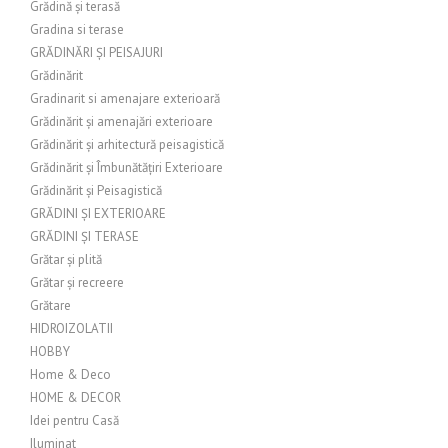
Grădină și terasă
Gradina si terase
GRĂDINĂRI ȘI PEISAJURI
Grădinărit
Gradinarit si amenajare exterioară
Grădinărit și amenajări exterioare
Grădinărit și arhitectură peisagistică
Grădinărit și Îmbunătățiri Exterioare
Grădinărit și Peisagistică
GRĂDINI ȘI EXTERIOARE
GRĂDINI ȘI TERASE
Grătar și plită
Grătar și recreere
Grătare
HIDROIZOLATII
HOBBY
Home & Deco
HOME & DECOR
Idei pentru Casă
Iluminat