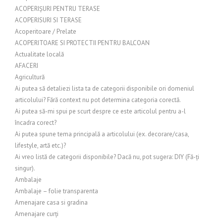
ACOPERIȘURI PENTRU TERASE
ACOPERISURI SI TERASE
Acoperitoare / Prelate
ACOPERITOARE SI PROTECTII PENTRU BALCOAN
Actualitate locală
AFACERI
Agricultură
Ai putea să detaliezi lista ta de categorii disponibile ori domeniul
articolului? Fără context nu pot determina categoria corectă.
Ai putea să-mi spui pe scurt despre ce este articolul pentru a-l
încadra corect?
Ai putea spune tema principală a articolului (ex. decorare/casa,
lifestyle, artă etc.)?
Ai vreo listă de categorii disponibile? Dacă nu, pot sugera: DIY (Fă-ți
singur).
Ambalaje
Ambalaje – folie transparenta
Amenajare casa si gradina
Amenajare curți