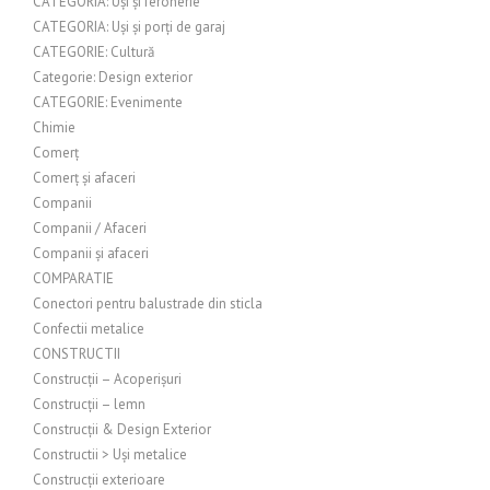
CATEGORIA: Uși și feronerie
CATEGORIA: Uși și porți de garaj
CATEGORIE: Cultură
Categorie: Design exterior
CATEGORIE: Evenimente
Chimie
Comerț
Comerț și afaceri
Companii
Companii / Afaceri
Companii și afaceri
COMPARATIE
Conectori pentru balustrade din sticla
Confectii metalice
CONSTRUCTII
Construcții – Acoperișuri
Construcții – lemn
Construcții & Design Exterior
Constructii > Uși metalice
Construcții exterioare