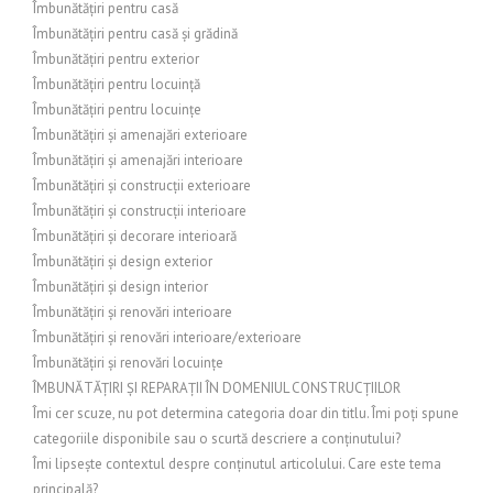
Îmbunătățiri pentru casă
Îmbunătățiri pentru casă și grădină
Îmbunătățiri pentru exterior
Îmbunătățiri pentru locuință
Îmbunătățiri pentru locuințe
Îmbunătățiri și amenajări exterioare
Îmbunătățiri și amenajări interioare
Îmbunătățiri și construcții exterioare
Îmbunătățiri și construcții interioare
Îmbunătățiri și decorare interioară
Îmbunătățiri și design exterior
Îmbunătățiri și design interior
Îmbunătățiri și renovări interioare
Îmbunătățiri și renovări interioare/exterioare
Îmbunătățiri și renovări locuințe
ÎMBUNĂTĂȚIRI ȘI REPARAȚII ÎN DOMENIUL CONSTRUCȚIILOR
Îmi cer scuze, nu pot determina categoria doar din titlu. Îmi poți spune
categoriile disponibile sau o scurtă descriere a conținutului?
Îmi lipsește contextul despre conținutul articolului. Care este tema
principală?