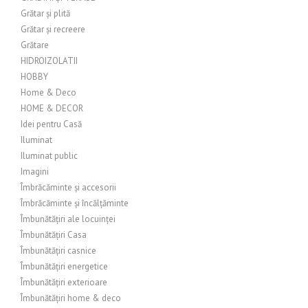
Grătar și plită
Grătar și recreere
Grătare
HIDROIZOLATII
HOBBY
Home & Deco
HOME & DECOR
Idei pentru Casă
Iluminat
Iluminat public
Imagini
Îmbrăcăminte și accesorii
Îmbrăcăminte și încălțăminte
Îmbunătățiri ale locuinței
Îmbunătățiri Casa
Îmbunătățiri casnice
Îmbunătățiri energetice
Îmbunătățiri exterioare
Îmbunătățiri home & deco