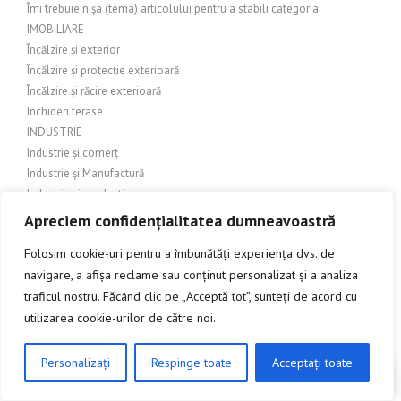
Îmi trebuie nișa (tema) articolului pentru a stabili categoria.
IMOBILIARE
Încălzire și exterior
Încălzire și protecție exterioară
Încălzire și răcire exterioară
Inchideri terase
INDUSTRIE
Industrie și comerț
Industrie și Manufactură
Industrie si productie
Industrie și servicii
Apreciem confidențialitatea dumneavoastră
Industrie textilă
Folosim cookie-uri pentru a îmbunătăți experiența dvs. de
INGINERIE
navigare, a afișa reclame sau conținut personalizat și a analiza
Îngrijire balcon
traficul nostru. Făcând clic pe „Acceptă tot”, sunteți de acord cu
Îngrijire exterioară
utilizarea cookie-urilor de către noi.
Îngrijire grădină
Îngrijire grădină și amenajări exterioare
Îngrijire grădină și exterior
Personalizați
Respinge toate
Acceptați toate
CLICK AICI PENTRU A DISCUTA
Îngrijire grădină și peisagistică
Îngrijire grădină și peisaj