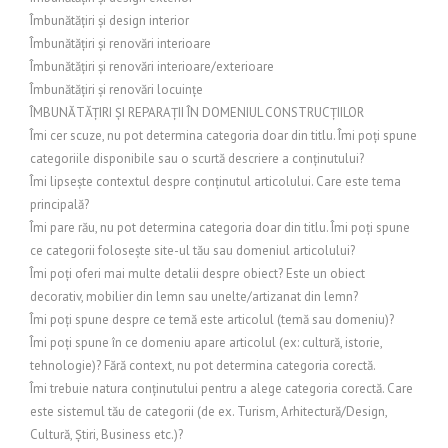
Îmbunătățiri și design interior
Îmbunătățiri și renovări interioare
Îmbunătățiri și renovări interioare/exterioare
Îmbunătățiri și renovări locuințe
ÎMBUNĂTĂȚIRI ȘI REPARAȚII ÎN DOMENIUL CONSTRUCȚIILOR
Îmi cer scuze, nu pot determina categoria doar din titlu. Îmi poți spune
categoriile disponibile sau o scurtă descriere a conținutului?
Îmi lipsește contextul despre conținutul articolului. Care este tema
principală?
Îmi pare rău, nu pot determina categoria doar din titlu. Îmi poți spune
ce categorii folosește site-ul tău sau domeniul articolului?
Îmi poți oferi mai multe detalii despre obiect? Este un obiect
decorativ, mobilier din lemn sau unelte/artizanat din lemn?
Îmi poți spune despre ce temă este articolul (temă sau domeniu)?
Îmi poți spune în ce domeniu apare articolul (ex: cultură, istorie,
tehnologie)? Fără context, nu pot determina categoria corectă.
Îmi trebuie natura conținutului pentru a alege categoria corectă. Care
este sistemul tău de categorii (de ex. Turism, Arhitectură/Design,
Cultură, Știri, Business etc.)?