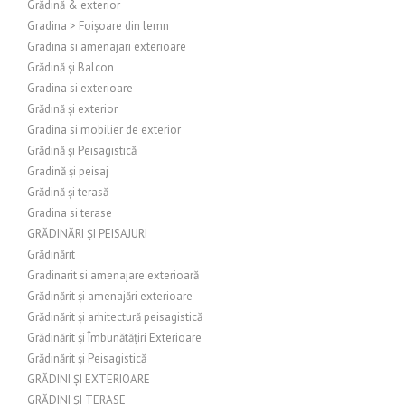
Grădină & exterior
Gradina > Foișoare din lemn
Gradina si amenajari exterioare
Grădină și Balcon
Gradina si exterioare
Grădină și exterior
Gradina si mobilier de exterior
Grădină și Peisagistică
Gradină și peisaj
Grădină și terasă
Gradina si terase
GRĂDINĂRI ȘI PEISAJURI
Grădinărit
Gradinarit si amenajare exterioară
Grădinărit și amenajări exterioare
Grădinărit și arhitectură peisagistică
Grădinărit și Îmbunătățiri Exterioare
Grădinărit și Peisagistică
GRĂDINI ȘI EXTERIOARE
GRĂDINI ȘI TERASE