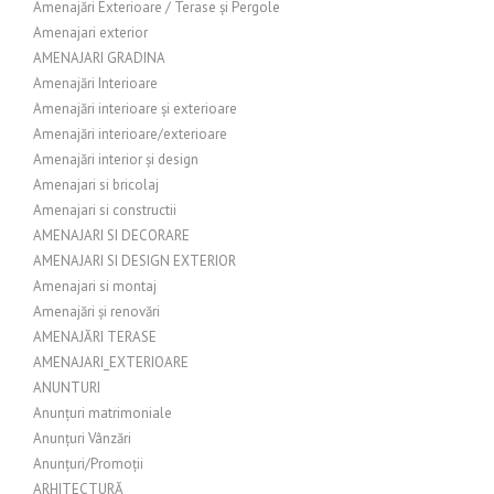
Amenajări Exterioare / Terase și Pergole
Amenajari exterior
AMENAJARI GRADINA
Amenajări Interioare
Amenajări interioare și exterioare
Amenajări interioare/exterioare
Amenajări interior și design
Amenajari si bricolaj
Amenajari si constructii
AMENAJARI SI DECORARE
AMENAJARI SI DESIGN EXTERIOR
Amenajari si montaj
Amenajări și renovări
AMENAJĂRI TERASE
AMENAJARI_EXTERIOARE
ANUNTURI
Anunțuri matrimoniale
Anunțuri Vânzări
Anunțuri/Promoții
ARHITECTURĂ