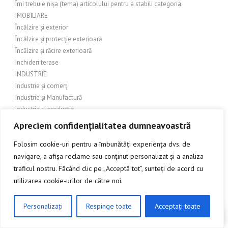
Îmi trebuie nișa (tema) articolului pentru a stabili categoria.
IMOBILIARE
Încălzire și exterior
Încălzire și protecție exterioară
Încălzire și răcire exterioară
Inchideri terase
INDUSTRIE
Industrie și comerț
Industrie și Manufactură
Industrie si productie
Industrie și servicii
Apreciem confidențialitatea dumneavoastră
Industrie textilă
Folosim cookie-uri pentru a îmbunătăți experiența dvs. de
INGINERIE
navigare, a afișa reclame sau conținut personalizat și a analiza
Îngrijire balcon
Îngrijire exterioară
traficul nostru. Făcând clic pe „Acceptă tot”, sunteți de acord cu
Îngrijire grădină
utilizarea cookie-urilor de către noi.
Îngrijire grădină și amenajări exterioare
Îngrijire grădină și exterior
Personalizați
Respinge toate
Acceptați toate
CLICK AICI PENTRU A DISCUTA
Îngrijire grădină și peisagistică
Îngrijire grădină și peisaj