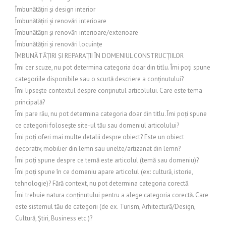
Îmbunătățiri și design interior
Îmbunătățiri și renovări interioare
Îmbunătățiri și renovări interioare/exterioare
Îmbunătățiri și renovări locuințe
ÎMBUNĂTĂȚIRI ȘI REPARAȚII ÎN DOMENIUL CONSTRUCȚIILOR
Îmi cer scuze, nu pot determina categoria doar din titlu. Îmi poți spune
categoriile disponibile sau o scurtă descriere a conținutului?
Îmi lipsește contextul despre conținutul articolului. Care este tema
principală?
Îmi pare rău, nu pot determina categoria doar din titlu. Îmi poți spune
ce categorii folosește site-ul tău sau domeniul articolului?
Îmi poți oferi mai multe detalii despre obiect? Este un obiect
decorativ, mobilier din lemn sau unelte/artizanat din lemn?
Îmi poți spune despre ce temă este articolul (temă sau domeniu)?
Îmi poți spune în ce domeniu apare articolul (ex: cultură, istorie,
tehnologie)? Fără context, nu pot determina categoria corectă.
Îmi trebuie natura conținutului pentru a alege categoria corectă. Care
este sistemul tău de categorii (de ex. Turism, Arhitectură/Design,
Cultură, Știri, Business etc.)?