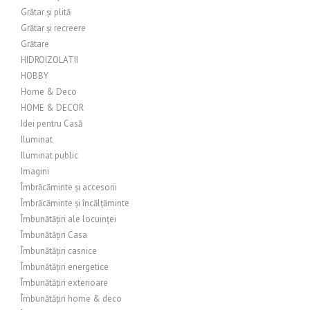
Grătar și plită
Grătar și recreere
Grătare
HIDROIZOLATII
HOBBY
Home & Deco
HOME & DECOR
Idei pentru Casă
Iluminat
Iluminat public
Imagini
Îmbrăcăminte și accesorii
Îmbrăcăminte și încălțăminte
Îmbunătățiri ale locuinței
Îmbunătățiri Casa
Îmbunătățiri casnice
Îmbunătățiri energetice
Îmbunătățiri exterioare
Îmbunătățiri home & deco