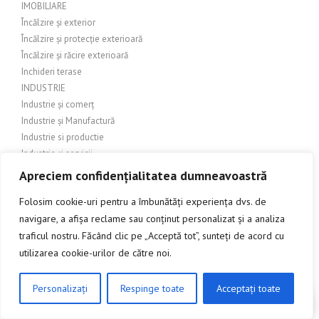
IMOBILIARE
Încălzire și exterior
Încălzire și protecție exterioară
Încălzire și răcire exterioară
Inchideri terase
INDUSTRIE
Industrie și comerț
Industrie și Manufactură
Industrie si productie
Industrie și servicii
Industrie textilă
Apreciem confidențialitatea dumneavoastră
INGINERIE
Folosim cookie-uri pentru a îmbunătăți experiența dvs. de
Îngrijire balcon
navigare, a afișa reclame sau conținut personalizat și a analiza
Îngrijire exterioară
traficul nostru. Făcând clic pe „Acceptă tot”, sunteți de acord cu
Îngrijire grădină
Îngrijire grădină și amenajări exterioare
utilizarea cookie-urilor de către noi.
Îngrijire grădină și exterior
Îngrijire grădină și peisagistică
Personalizați
Respinge toate
Acceptați toate
CLICK AICI PENTRU A DISCUTA
Îngrijire grădină și peisaj
Îngrijire grădină și terasă