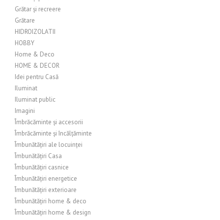
Grătar și recreere
Grătare
HIDROIZOLATII
HOBBY
Home & Deco
HOME & DECOR
Idei pentru Casă
Iluminat
Iluminat public
Imagini
Îmbrăcăminte și accesorii
Îmbrăcăminte și încălțăminte
Îmbunătățiri ale locuinței
Îmbunătățiri Casa
Îmbunătățiri casnice
Îmbunătățiri energetice
Îmbunătățiri exterioare
Îmbunătățiri home & deco
Îmbunătățiri home & design