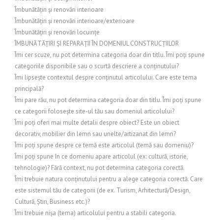
Îmbunătățiri și renovări interioare
Îmbunătățiri și renovări interioare/exterioare
Îmbunătățiri și renovări locuințe
ÎMBUNĂTĂȚIRI ȘI REPARAȚII ÎN DOMENIUL CONSTRUCȚIILOR
Îmi cer scuze, nu pot determina categoria doar din titlu. Îmi poți spune
categoriile disponibile sau o scurtă descriere a conținutului?
Îmi lipsește contextul despre conținutul articolului. Care este tema
principală?
Îmi pare rău, nu pot determina categoria doar din titlu. Îmi poți spune
ce categorii folosește site-ul tău sau domeniul articolului?
Îmi poți oferi mai multe detalii despre obiect? Este un obiect
decorativ, mobilier din lemn sau unelte/artizanat din lemn?
Îmi poți spune despre ce temă este articolul (temă sau domeniu)?
Îmi poți spune în ce domeniu apare articolul (ex: cultură, istorie,
tehnologie)? Fără context, nu pot determina categoria corectă.
Îmi trebuie natura conținutului pentru a alege categoria corectă. Care
este sistemul tău de categorii (de ex. Turism, Arhitectură/Design,
Cultură, Știri, Business etc.)?
Îmi trebuie nișa (tema) articolului pentru a stabili categoria.