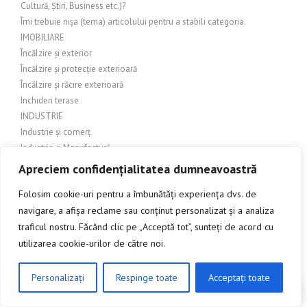
Cultură, Știri, Business etc.)?
Îmi trebuie nișa (tema) articolului pentru a stabili categoria.
IMOBILIARE
Încălzire și exterior
Încălzire și protecție exterioară
Încălzire și răcire exterioară
Inchideri terase
INDUSTRIE
Industrie și comerț
Industrie și Manufactură
Industrie si productie
Apreciem confidențialitatea dumneavoastră
Industrie și servicii
Folosim cookie-uri pentru a îmbunătăți experiența dvs. de
Industrie textilă
navigare, a afișa reclame sau conținut personalizat și a analiza
INGINERIE
traficul nostru. Făcând clic pe „Acceptă tot”, sunteți de acord cu
Îngrijire balcon
Îngrijire exterioară
utilizarea cookie-urilor de către noi.
Îngrijire grădină
Îngrijire grădină și amenajări exterioare
Personalizați
Respinge toate
Acceptați toate
CLICK AICI PENTRU A DISCUTA
Îngrijire grădină și exterior
Îngrijire grădină și peisagistică