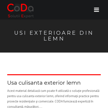
USI EXTERIOARE DIN
LEMN
Usa culisanta exterior lemn
Acest material detaliază cum poate fi utilizată o soluție profesională
pentru usa culisanta exterior lemn, oferind informații practice pentru
proiecte rezidențiale și comerciale. CODA furnizează expertiză în
consultanță, măsurători,...