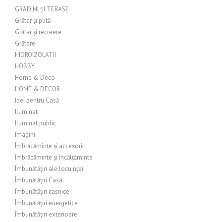
GRĂDINI ȘI TERASE
Grătar și plită
Grătar și recreere
Grătare
HIDROIZOLATII
HOBBY
Home & Deco
HOME & DECOR
Idei pentru Casă
Iluminat
Iluminat public
Imagini
Îmbrăcăminte și accesorii
Îmbrăcăminte și încălțăminte
Îmbunătățiri ale locuinței
Îmbunătățiri Casa
Îmbunătățiri casnice
Îmbunătățiri energetice
Îmbunătățiri exterioare