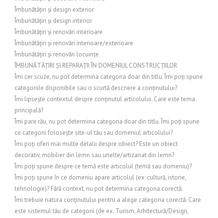
Îmbunătățiri și design exterior
Îmbunătățiri și design interior
Îmbunătățiri și renovări interioare
Îmbunătățiri și renovări interioare/exterioare
Îmbunătățiri și renovări locuințe
ÎMBUNĂTĂȚIRI ȘI REPARAȚII ÎN DOMENIUL CONSTRUCȚIILOR
Îmi cer scuze, nu pot determina categoria doar din titlu. Îmi poți spune
categoriile disponibile sau o scurtă descriere a conținutului?
Îmi lipsește contextul despre conținutul articolului. Care este tema
principală?
Îmi pare rău, nu pot determina categoria doar din titlu. Îmi poți spune
ce categorii folosește site-ul tău sau domeniul articolului?
Îmi poți oferi mai multe detalii despre obiect? Este un obiect
decorativ, mobilier din lemn sau unelte/artizanat din lemn?
Îmi poți spune despre ce temă este articolul (temă sau domeniu)?
Îmi poți spune în ce domeniu apare articolul (ex: cultură, istorie,
tehnologie)? Fără context, nu pot determina categoria corectă.
Îmi trebuie natura conținutului pentru a alege categoria corectă. Care
este sistemul tău de categorii (de ex. Turism, Arhitectură/Design,