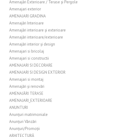
Amenajări Exterioare / Terase și Pergole
Amenajari exterior
AMENAJARI GRADINA
Amenajări Interioare
Amenajări interioare și exterioare
Amenajări interioare/exterioare
Amenajări interior și design
Amenajari si bricolaj
Amenajari si constructii
AMENAJARI SI DECORARE
AMENAJARI SI DESIGN EXTERIOR
Amenajari si montaj
Amenajări și renovări
AMENAJĂRI TERASE
AMENAJARI_EXTERIOARE
ANUNTURI
Anunțuri matrimoniale
Anunțuri Vânzări
Anunțuri/Promoții
ARHITECTURĂ