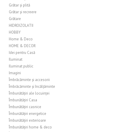
Grătar și plită
Grătar și recreere
Grătare
HIDROIZOLATII
HOBBY
Home & Deco
HOME & DECOR
Idei pentru Casă
Iluminat
Iluminat public
Imagini
Îmbrăcăminte și accesorii
Îmbrăcăminte și încălțăminte
Îmbunătățiri ale locuinței
Îmbunătățiri Casa
Îmbunătățiri casnice
Îmbunătățiri energetice
Îmbunătățiri exterioare
Îmbunătățiri home & deco