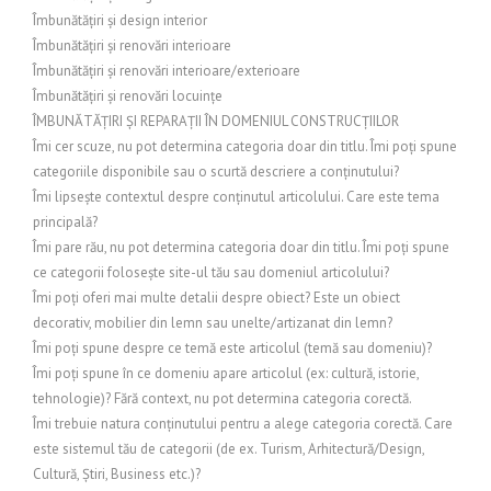
Îmbunătățiri și design interior
Îmbunătățiri și renovări interioare
Îmbunătățiri și renovări interioare/exterioare
Îmbunătățiri și renovări locuințe
ÎMBUNĂTĂȚIRI ȘI REPARAȚII ÎN DOMENIUL CONSTRUCȚIILOR
Îmi cer scuze, nu pot determina categoria doar din titlu. Îmi poți spune
categoriile disponibile sau o scurtă descriere a conținutului?
Îmi lipsește contextul despre conținutul articolului. Care este tema
principală?
Îmi pare rău, nu pot determina categoria doar din titlu. Îmi poți spune
ce categorii folosește site-ul tău sau domeniul articolului?
Îmi poți oferi mai multe detalii despre obiect? Este un obiect
decorativ, mobilier din lemn sau unelte/artizanat din lemn?
Îmi poți spune despre ce temă este articolul (temă sau domeniu)?
Îmi poți spune în ce domeniu apare articolul (ex: cultură, istorie,
tehnologie)? Fără context, nu pot determina categoria corectă.
Îmi trebuie natura conținutului pentru a alege categoria corectă. Care
este sistemul tău de categorii (de ex. Turism, Arhitectură/Design,
Cultură, Știri, Business etc.)?