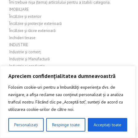
Îmi trebuie nișa (tema) articolului pentru a stabili categoria.
IMOBILIARE
Încălzire și exterior
Încălzire și protecție exterioară
Încălzire și răcire exterioară
Inchideri terase
INDUSTRIE
Industrie și comerț
Industrie și Manufactură
Industrie si productie
Industrie și servicii
Apreciem confidențialitatea dumneavoastră
Industrie textilă
Folosim cookie-uri pentru a îmbunătăți experiența dvs. de
INGINERIE
navigare, a afișa reclame sau conținut personalizat și a analiza
Îngrijire balcon
Îngrijire exterioară
traficul nostru. Făcând clic pe „Acceptă tot”, sunteți de acord cu
Îngrijire grădină
utilizarea cookie-urilor de către noi.
Îngrijire grădină și amenajări exterioare
Îngrijire grădină și exterior
Personalizați
Respinge toate
Acceptați toate
CLICK AICI PENTRU A DISCUTA
Îngrijire grădină și peisagistică
Îngrijire grădină și peisaj