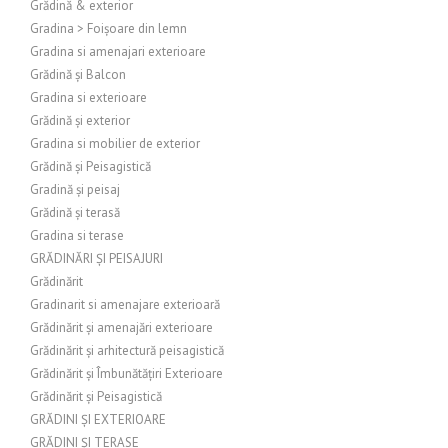
Grădină & exterior
Gradina > Foișoare din lemn
Gradina si amenajari exterioare
Grădină și Balcon
Gradina si exterioare
Grădină și exterior
Gradina si mobilier de exterior
Grădină și Peisagistică
Gradină și peisaj
Grădină și terasă
Gradina si terase
GRĂDINĂRI ȘI PEISAJURI
Grădinărit
Gradinarit si amenajare exterioară
Grădinărit și amenajări exterioare
Grădinărit și arhitectură peisagistică
Grădinărit și Îmbunătățiri Exterioare
Grădinărit și Peisagistică
GRĂDINI ȘI EXTERIOARE
GRĂDINI ȘI TERASE