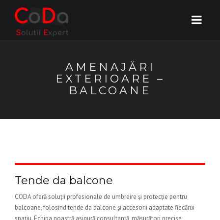
AMENAJĂRI
EXTERIOARE –
BALCOANE
Tende da balcone
CODA oferă soluții profesionale de umbreire și protecție pentru
balcoane, folosind tende da balcone și accesorii adaptate fiecărui
spațiu. Echipa noastră asigură consultanță, măsurători precise,