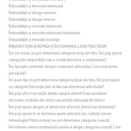
Îmbunătățiri și decorare interioară
Îmbunătățiri și design exterior
Îmbunătățiri și design interior
Îmbunătățiri și renovări interioare
Îmbunătățiri și renovări interioare/exterioare
Îmbunătățiri și renovări locuințe
ÎMBUNĂTĂȚIRI ȘI REPARAȚII ÎN DOMENIUL CONSTRUCȚIILOR
Îmi cer scuze, nu pot determina categoria doar din titlu. Îmi poți spune
categoriile disponibile sau o scurtă descriere a conținutului?
Îmi lipsește contextul despre conținutul articolului. Care este tema
principală?
Îmi pare rău, nu pot determina categoria doar din titlu. Îmi poți spune
ce categorii folosește site-ul tău sau domeniul articolului?
Îmi poți oferi mai multe detalii despre obiect? Este un obiect
decorativ, mobilier din lemn sau unelte/artizanat din lemn?
Îmi poți spune despre ce temă este articolul (temă sau domeniu)?
Îmi poți spune în ce domeniu apare articolul (ex: cultură, istorie,
tehnologie)? Fără context, nu pot determina categoria corectă.
Îmi trebuie natura conținutului pentru a alege categoria corectă. Care