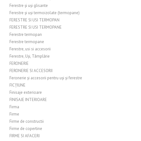
Ferestre și uși glisante
Ferestre și uși termoizolate (termopane)
FERESTRE SI USI TERMOPAN
FERESTRE SI USI TERMOPANE
Ferestre termopan
Ferestre termopane
Ferestre, usi si accesorii
Ferestre, Uși, Tâmplărie
FERONERIE
FERONERIE SI ACCESORII
Feronerie și accesorii pentru uși și ferestre
FICȚIUNE
Finisaje exterioare
FINISAJE INTERIOARE
Firma
Firme
Firme de constructii
Firme de copertine
FIRME SI AFACERI