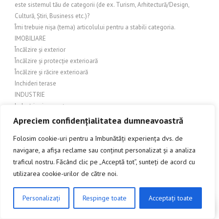
este sistemul tău de categorii (de ex. Turism, Arhitectură/Design,
Cultură, Știri, Business etc.)?
Îmi trebuie nișa (tema) articolului pentru a stabili categoria.
IMOBILIARE
Încălzire și exterior
Încălzire și protecție exterioară
Încălzire și răcire exterioară
Inchideri terase
INDUSTRIE
Industrie și comerț
Industrie și Manufactură
Apreciem confidențialitatea dumneavoastră
Industrie si productie
Folosim cookie-uri pentru a îmbunătăți experiența dvs. de
Industrie și servicii
navigare, a afișa reclame sau conținut personalizat și a analiza
Industrie textilă
traficul nostru. Făcând clic pe „Acceptă tot”, sunteți de acord cu
INGINERIE
utilizarea cookie-urilor de către noi.
Îngrijire balcon
Îngrijire exterioară
Îngrijire grădină
Personalizați
Respinge toate
Acceptați toate
CLICK AICI PENTRU A DISCUTA
Îngrijire grădină și amenajări exterioare
Îngrijire grădină și exterior