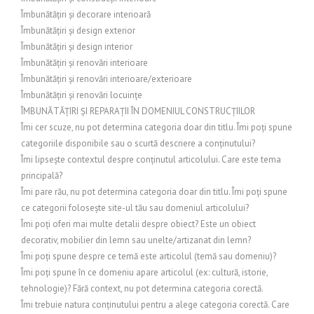
Îmbunătățiri și decorare interioară
Îmbunătățiri și design exterior
Îmbunătățiri și design interior
Îmbunătățiri și renovări interioare
Îmbunătățiri și renovări interioare/exterioare
Îmbunătățiri și renovări locuințe
ÎMBUNĂTĂȚIRI ȘI REPARAȚII ÎN DOMENIUL CONSTRUCȚIILOR
Îmi cer scuze, nu pot determina categoria doar din titlu. Îmi poți spune
categoriile disponibile sau o scurtă descriere a conținutului?
Îmi lipsește contextul despre conținutul articolului. Care este tema
principală?
Îmi pare rău, nu pot determina categoria doar din titlu. Îmi poți spune
ce categorii folosește site-ul tău sau domeniul articolului?
Îmi poți oferi mai multe detalii despre obiect? Este un obiect
decorativ, mobilier din lemn sau unelte/artizanat din lemn?
Îmi poți spune despre ce temă este articolul (temă sau domeniu)?
Îmi poți spune în ce domeniu apare articolul (ex: cultură, istorie,
tehnologie)? Fără context, nu pot determina categoria corectă.
Îmi trebuie natura conținutului pentru a alege categoria corectă. Care