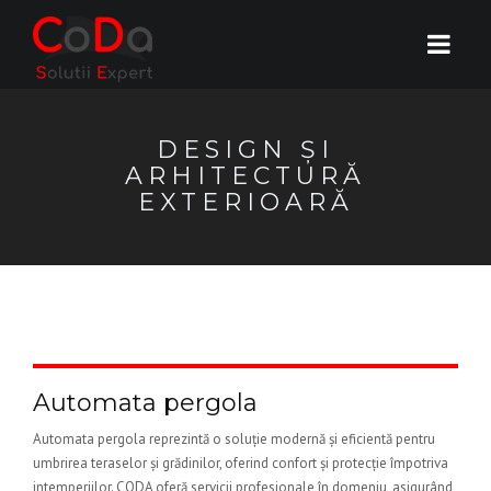
DESIGN ȘI
ARHITECTURĂ
EXTERIOARĂ
Automata pergola
Automata pergola reprezintă o soluție modernă și eficientă pentru
umbrirea teraselor și grădinilor, oferind confort și protecție împotriva
intemperiilor. CODA oferă servicii profesionale în domeniu, asigurând