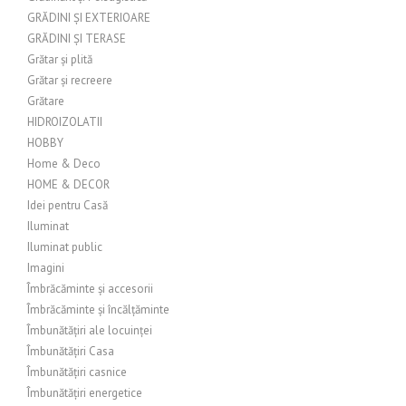
GRĂDINI ȘI EXTERIOARE
GRĂDINI ȘI TERASE
Grătar și plită
Grătar și recreere
Grătare
HIDROIZOLATII
HOBBY
Home & Deco
HOME & DECOR
Idei pentru Casă
Iluminat
Iluminat public
Imagini
Îmbrăcăminte și accesorii
Îmbrăcăminte și încălțăminte
Îmbunătățiri ale locuinței
Îmbunătățiri Casa
Îmbunătățiri casnice
Îmbunătățiri energetice