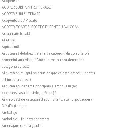
Acoperisuri
ACOPERIȘURI PENTRU TERASE
ACOPERISURI SI TERASE
Acoperitoare / Prelate
ACOPERITOARE SI PROTECTII PENTRU BALCOAN
Actualitate locală
AFACERI
Agricultură
Ai putea să detaliezi lista ta de categorii disponibile ori
domeniul articolului? Fără context nu pot determina
categoria corectă.
Ai putea să-mi spui pe scurt despre ce este articolul pentru
a-l încadra corect?
Ai putea spune tema principală a articolului (ex.
decorare/casa, lifestyle, artă etc.)?
Ai vreo listă de categorii disponibile? Dacă nu, pot sugera:
DIY (Fă-ți singur).
Ambalaje
Ambalaje – folie transparenta
Amenajare casa si gradina