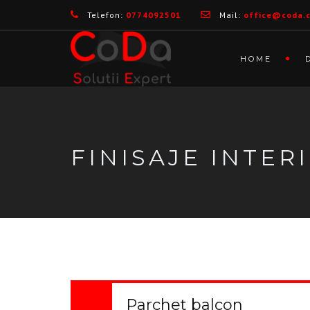
Telefon:
0774092501
Mail:
office@coda.
HOME
FINISAJE INTER
Parchet balcon