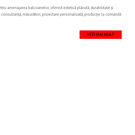
ru amenajarea balcoanelor, oferind estetică plăcută, durabilitate și
eră consultanță, măsurători, proiectare personalizată, producție la comandă
VEZI MAI MULT