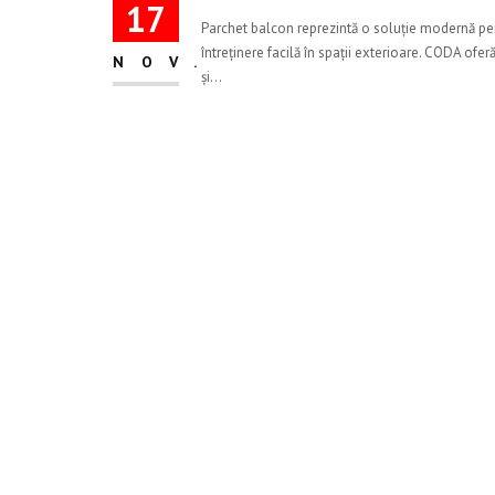
17
Parchet balcon reprezintă o soluție modernă pent
întreținere facilă în spații exterioare. CODA of
NOV.
și...