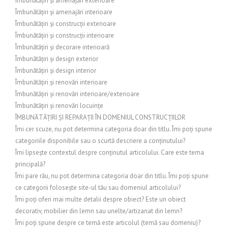
Îmbunătățiri și amenajări exterioare
Îmbunătățiri și amenajări interioare
Îmbunătățiri și construcții exterioare
Îmbunătățiri și construcții interioare
Îmbunătățiri și decorare interioară
Îmbunătățiri și design exterior
Îmbunătățiri și design interior
Îmbunătățiri și renovări interioare
Îmbunătățiri și renovări interioare/exterioare
Îmbunătățiri și renovări locuințe
ÎMBUNĂTĂȚIRI ȘI REPARAȚII ÎN DOMENIUL CONSTRUCȚIILOR
Îmi cer scuze, nu pot determina categoria doar din titlu. Îmi poți spune
categoriile disponibile sau o scurtă descriere a conținutului?
Îmi lipsește contextul despre conținutul articolului. Care este tema
principală?
Îmi pare rău, nu pot determina categoria doar din titlu. Îmi poți spune
ce categorii folosește site-ul tău sau domeniul articolului?
Îmi poți oferi mai multe detalii despre obiect? Este un obiect
decorativ, mobilier din lemn sau unelte/artizanat din lemn?
Îmi poți spune despre ce temă este articolul (temă sau domeniu)?