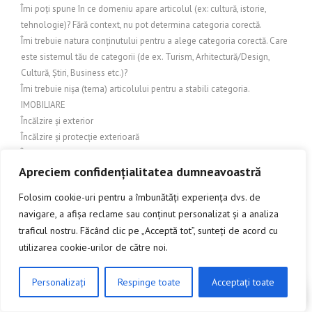
Îmi poți spune în ce domeniu apare articolul (ex: cultură, istorie,
tehnologie)? Fără context, nu pot determina categoria corectă.
Îmi trebuie natura conținutului pentru a alege categoria corectă. Care
este sistemul tău de categorii (de ex. Turism, Arhitectură/Design,
Cultură, Știri, Business etc.)?
Îmi trebuie nișa (tema) articolului pentru a stabili categoria.
IMOBILIARE
Încălzire și exterior
Încălzire și protecție exterioară
Încălzire și răcire exterioară
Inchideri terase
Apreciem confidențialitatea dumneavoastră
INDUSTRIE
Folosim cookie-uri pentru a îmbunătăți experiența dvs. de
Industrie și comerț
navigare, a afișa reclame sau conținut personalizat și a analiza
Industrie și Manufactură
traficul nostru. Făcând clic pe „Acceptă tot”, sunteți de acord cu
Industrie si productie
utilizarea cookie-urilor de către noi.
Industrie și servicii
Industrie textilă
INGINERIE
Personalizați
Respinge toate
Acceptați toate
CLICK AICI PENTRU A DISCUTA
Îngrijire balcon