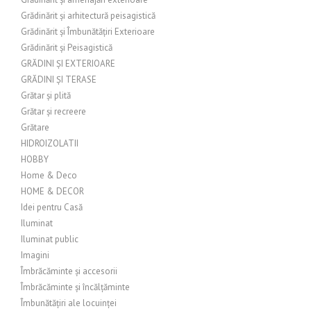
Grădinărit și arhitectură peisagistică
Grădinărit și Îmbunătățiri Exterioare
Grădinărit și Peisagistică
GRĂDINI ȘI EXTERIOARE
GRĂDINI ȘI TERASE
Grătar și plită
Grătar și recreere
Grătare
HIDROIZOLATII
HOBBY
Home & Deco
HOME & DECOR
Idei pentru Casă
Iluminat
Iluminat public
Imagini
Îmbrăcăminte și accesorii
Îmbrăcăminte și încălțăminte
Îmbunătățiri ale locuinței