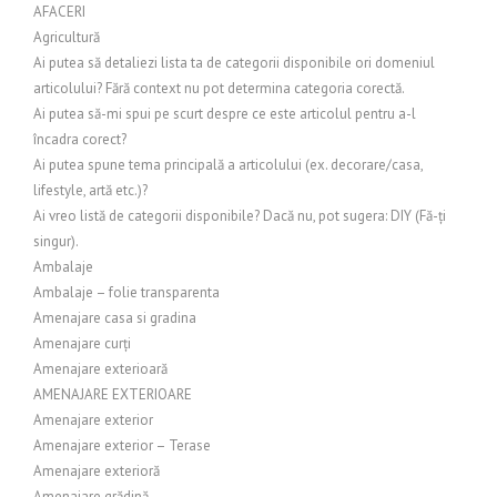
AFACERI
Agricultură
Ai putea să detaliezi lista ta de categorii disponibile ori domeniul
articolului? Fără context nu pot determina categoria corectă.
Ai putea să-mi spui pe scurt despre ce este articolul pentru a-l
încadra corect?
Ai putea spune tema principală a articolului (ex. decorare/casa,
lifestyle, artă etc.)?
Ai vreo listă de categorii disponibile? Dacă nu, pot sugera: DIY (Fă-ți
singur).
Ambalaje
Ambalaje – folie transparenta
Amenajare casa si gradina
Amenajare curți
Amenajare exterioară
AMENAJARE EXTERIOARE
Amenajare exterior
Amenajare exterior – Terase
Amenajare exterioră
Amenajare grădină