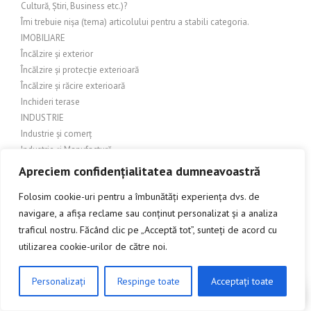
Cultură, Știri, Business etc.)?
Îmi trebuie nișa (tema) articolului pentru a stabili categoria.
IMOBILIARE
Încălzire și exterior
Încălzire și protecție exterioară
Încălzire și răcire exterioară
Inchideri terase
INDUSTRIE
Industrie și comerț
Industrie și Manufactură
Industrie si productie
Apreciem confidențialitatea dumneavoastră
Industrie și servicii
Folosim cookie-uri pentru a îmbunătăți experiența dvs. de
Industrie textilă
navigare, a afișa reclame sau conținut personalizat și a analiza
INGINERIE
traficul nostru. Făcând clic pe „Acceptă tot”, sunteți de acord cu
Îngrijire balcon
Îngrijire exterioară
utilizarea cookie-urilor de către noi.
Îngrijire grădină
Îngrijire grădină și amenajări exterioare
Personalizați
Respinge toate
Acceptați toate
CLICK AICI PENTRU A DISCUTA
Îngrijire grădină și exterior
Îngrijire grădină și peisagistică