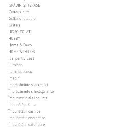
GRĂDINI ȘI TERASE
Grătar și plită
Grătar și recreere
Grătare
HIDROIZOLATII
HOBBY
Home & Deco
HOME & DECOR
Idei pentru Casă
Iluminat
Iluminat public
Imagini
Îmbrăcăminte și accesorii
Îmbrăcăminte și încălțăminte
Îmbunătățiri ale locuinței
Îmbunătățiri Casa
Îmbunătățiri casnice
Îmbunătățiri energetice
Îmbunătățiri exterioare