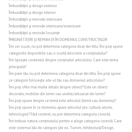
Îmbunătățiri și design exterior
Îmbunătățiri și design interior
Îmbunătățiri și renovări interioare
Îmbunătățiri și renovări interioare/exterioare
Îmbunătățiri și renovări locuințe
ÎMBUNĂTĂȚIRI ȘI REPARAȚII ÎN DOMENIUL CONSTRUCȚIILOR
Îmi cer scuze, nu pot determina categoria doar din titlu. Îmi poți spune
categoriile disponibile sau o scurtă descriere a conținutului?
Îmi lipsește contextul despre conținutul articolului. Care este tema
principală?
Îmi pare rău, nu pot determina categoria doar din titlu. Îmi poți spune
ce categorii folosește site-ul tău sau domeniul articolului?
Îmi poți oferi mai multe detalii despre obiect? Este un obiect
decorativ, mobilier din lemn sau unelte/artizanat din lemn?
Îmi poți spune despre ce temă este articolul (temă sau domeniu)?
Îmi poți spune în ce domeniu apare articolul (ex: cultură, istorie,
tehnologie)? Fără context, nu pot determina categoria corectă.
Îmi trebuie natura conținutului pentru a alege categoria corectă. Care
este sistemul tău de categorii (de ex. Turism, Arhitectură/Design,