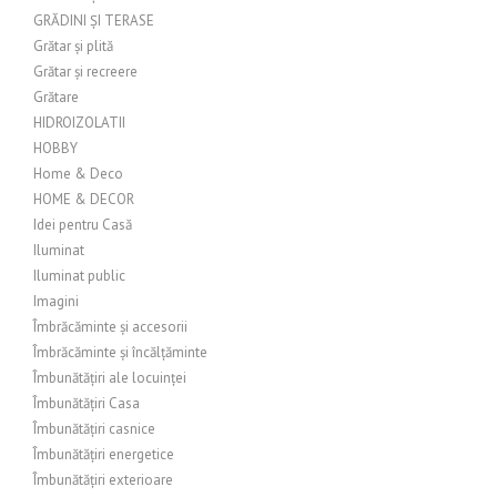
GRĂDINI ȘI TERASE
Grătar și plită
Grătar și recreere
Grătare
HIDROIZOLATII
HOBBY
Home & Deco
HOME & DECOR
Idei pentru Casă
Iluminat
Iluminat public
Imagini
Îmbrăcăminte și accesorii
Îmbrăcăminte și încălțăminte
Îmbunătățiri ale locuinței
Îmbunătățiri Casa
Îmbunătățiri casnice
Îmbunătățiri energetice
Îmbunătățiri exterioare