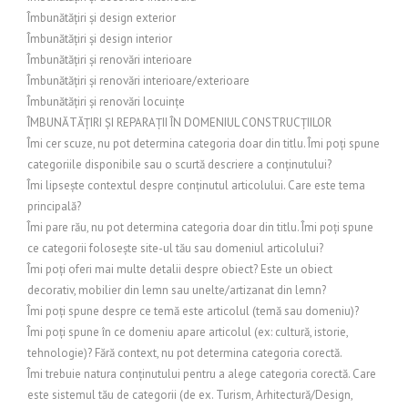
Îmbunătățiri și design exterior
Îmbunătățiri și design interior
Îmbunătățiri și renovări interioare
Îmbunătățiri și renovări interioare/exterioare
Îmbunătățiri și renovări locuințe
ÎMBUNĂTĂȚIRI ȘI REPARAȚII ÎN DOMENIUL CONSTRUCȚIILOR
Îmi cer scuze, nu pot determina categoria doar din titlu. Îmi poți spune
categoriile disponibile sau o scurtă descriere a conținutului?
Îmi lipsește contextul despre conținutul articolului. Care este tema
principală?
Îmi pare rău, nu pot determina categoria doar din titlu. Îmi poți spune
ce categorii folosește site-ul tău sau domeniul articolului?
Îmi poți oferi mai multe detalii despre obiect? Este un obiect
decorativ, mobilier din lemn sau unelte/artizanat din lemn?
Îmi poți spune despre ce temă este articolul (temă sau domeniu)?
Îmi poți spune în ce domeniu apare articolul (ex: cultură, istorie,
tehnologie)? Fără context, nu pot determina categoria corectă.
Îmi trebuie natura conținutului pentru a alege categoria corectă. Care
este sistemul tău de categorii (de ex. Turism, Arhitectură/Design,