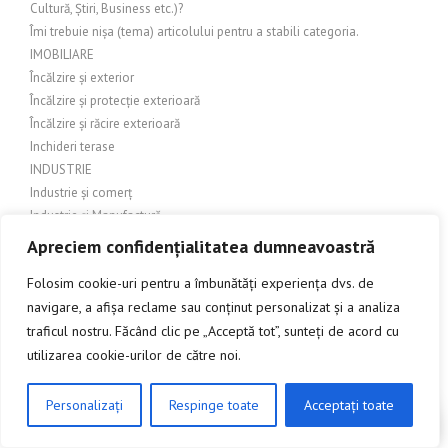
Cultură, Știri, Business etc.)?
Îmi trebuie nișa (tema) articolului pentru a stabili categoria.
IMOBILIARE
Încălzire și exterior
Încălzire și protecție exterioară
Încălzire și răcire exterioară
Inchideri terase
INDUSTRIE
Industrie și comerț
Industrie și Manufactură
Industrie si productie
Apreciem confidențialitatea dumneavoastră
Industrie și servicii
Folosim cookie-uri pentru a îmbunătăți experiența dvs. de
Industrie textilă
navigare, a afișa reclame sau conținut personalizat și a analiza
INGINERIE
traficul nostru. Făcând clic pe „Acceptă tot”, sunteți de acord cu
Îngrijire balcon
Îngrijire exterioară
utilizarea cookie-urilor de către noi.
Îngrijire grădină
Îngrijire grădină și amenajări exterioare
Personalizați
Respinge toate
Acceptați toate
CLICK AICI PENTRU A DISCUTA
Îngrijire grădină și exterior
Îngrijire grădină și peisagistică