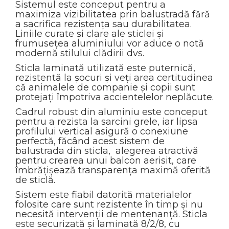
Sistemul este conceput pentru a
maximiza vizibilitatea prin balustradă fără
a sacrifica rezistența sau durabilitatea.
Liniile curate și clare ale sticlei și
frumusețea aluminiului vor aduce o notă
modernă stilului clădirii dvs.
Sticla laminată utilizată este puternică,
rezistentă la șocuri și veți area certitudinea
că animalele de companie și copii sunt
protejați împotriva accientelelor neplăcute.
Cadrul robust din aluminiu este conceput
pentru a rezista la sarcini grele, iar lipsa
profilului vertical asigură o conexiune
perfectă, făcând acest sistem de
balustrada din sticla, alegerea atractivă
pentru crearea unui balcon aerisit, care
îmbrățișează transparența maximă oferită
de sticlă.
Sistem este fiabil datorită materialelor
folosite care sunt rezistente în timp și nu
necesită intervenții de mentenanță. Sticla
este securizată și laminată 8/2/8, cu