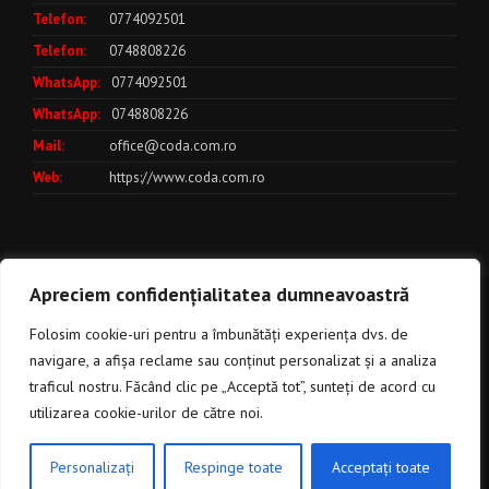
Telefon:
0774092501
Telefon:
0748808226
WhatsApp:
0774092501
WhatsApp:
0748808226
Mail:
office@coda.com.ro
Web:
https://www.coda.com.ro
Apreciem confidențialitatea dumneavoastră
Politica de utilizare a cookies
***
Politica de Confidentialitate
***
Folosim cookie-uri pentru a îmbunătăți experiența dvs. de
Termeni si Conditii
CoDa
navigare, a afișa reclame sau conținut personalizat și a analiza
Solutii Expert
© Copyright 2017 - 2025
traficul nostru. Făcând clic pe „Acceptă tot”, sunteți de acord cu
utilizarea cookie-urilor de către noi.
CLICK AICI PENTRU A DISCUTA
Personalizați
Respinge toate
Acceptați toate