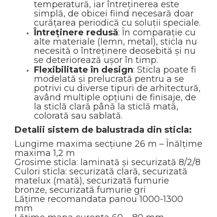
temperatură, iar întreținerea este
simplă, de obicei fiind necesară doar
curățarea periodică cu soluții speciale.
Întreținere redusă
: În comparație cu
alte materiale (lemn, metal), sticla nu
necesită o întreținere deosebită și nu
se deteriorează ușor în timp.
Flexibilitate în design
: Sticla poate fi
modelată și prelucrată pentru a se
potrivi cu diverse tipuri de arhitectură,
având multiple opțiuni de finisaje, de
la sticlă clară până la sticlă mată,
colorată sau sablată.
Detalii sistem de balustrada din sticla:
Lungime maxima secțiune 26 m – Înălțime
maxima 1,2 m
Grosime sticla: laminată și securizată 8/2/8
Culori sticla: securizată clară, securizată
matelux (mată), securizată fumurie
bronze, securizată fumurie gri
Lățime recomandata panou 1000-1300
mm