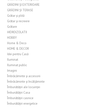
GRĂDINI ȘI EXTERIOARE
GRĂDINI ȘI TERASE
Grătar și plită
Grătar și recreere
Grătare
HIDROIZOLATII
HOBBY
Home & Deco
HOME & DECOR
Idei pentru Casă
Iluminat
Iluminat public
Imagini
Îmbrăcăminte și accesorii
Îmbrăcăminte și încălțăminte
Îmbunătățiri ale locuinței
Îmbunătățiri Casa
Îmbunătățiri casnice
Îmbunătățiri energetice