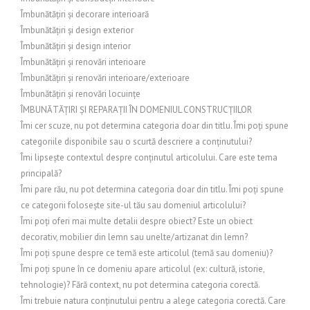
Îmbunătățiri și decorare interioară
Îmbunătățiri și design exterior
Îmbunătățiri și design interior
Îmbunătățiri și renovări interioare
Îmbunătățiri și renovări interioare/exterioare
Îmbunătățiri și renovări locuințe
ÎMBUNĂTĂȚIRI ȘI REPARAȚII ÎN DOMENIUL CONSTRUCȚIILOR
Îmi cer scuze, nu pot determina categoria doar din titlu. Îmi poți spune
categoriile disponibile sau o scurtă descriere a conținutului?
Îmi lipsește contextul despre conținutul articolului. Care este tema
principală?
Îmi pare rău, nu pot determina categoria doar din titlu. Îmi poți spune
ce categorii folosește site-ul tău sau domeniul articolului?
Îmi poți oferi mai multe detalii despre obiect? Este un obiect
decorativ, mobilier din lemn sau unelte/artizanat din lemn?
Îmi poți spune despre ce temă este articolul (temă sau domeniu)?
Îmi poți spune în ce domeniu apare articolul (ex: cultură, istorie,
tehnologie)? Fără context, nu pot determina categoria corectă.
Îmi trebuie natura conținutului pentru a alege categoria corectă. Care