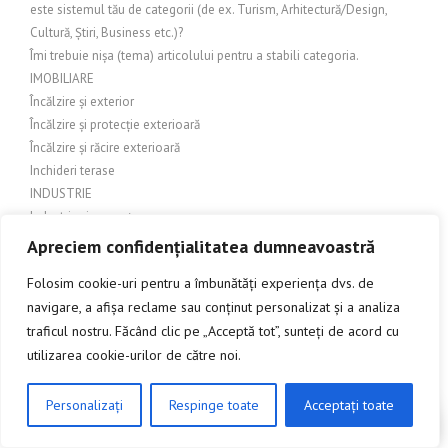
este sistemul tău de categorii (de ex. Turism, Arhitectură/Design,
Cultură, Știri, Business etc.)?
Îmi trebuie nișa (tema) articolului pentru a stabili categoria.
IMOBILIARE
Încălzire și exterior
Încălzire și protecție exterioară
Încălzire și răcire exterioară
Inchideri terase
INDUSTRIE
Industrie și comerț
Industrie și Manufactură
Apreciem confidențialitatea dumneavoastră
Industrie si productie
Folosim cookie-uri pentru a îmbunătăți experiența dvs. de
Industrie și servicii
navigare, a afișa reclame sau conținut personalizat și a analiza
Industrie textilă
traficul nostru. Făcând clic pe „Acceptă tot”, sunteți de acord cu
INGINERIE
utilizarea cookie-urilor de către noi.
Îngrijire balcon
Îngrijire exterioară
Îngrijire grădină
Personalizați
Respinge toate
Acceptați toate
CLICK AICI PENTRU A DISCUTA
Îngrijire grădină și amenajări exterioare
Îngrijire grădină și exterior