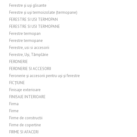
Ferestre și uși glisante
Ferestre și uși termoizolate (termopane)
FERESTRE SI USI TERMOPAN
FERESTRE SI USI TERMOPANE
Ferestre termopan
Ferestre termopane
Ferestre, usi si accesorii
Ferestre, Uși, Tâmplărie
FERONERIE
FERONERIE SI ACCESORII
Feronerie și accesorii pentru uși și ferestre
FICȚIUNE
Finisaje exterioare
FINISAJE INTERIOARE
Firma
Firme
Firme de constructii
Firme de copertine
FIRME SI AFACERI