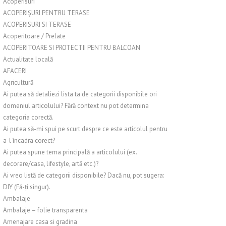
Acoperisuri
ACOPERIȘURI PENTRU TERASE
ACOPERISURI SI TERASE
Acoperitoare / Prelate
ACOPERITOARE SI PROTECTII PENTRU BALCOAN
Actualitate locală
AFACERI
Agricultură
Ai putea să detaliezi lista ta de categorii disponibile ori
domeniul articolului? Fără context nu pot determina
categoria corectă.
Ai putea să-mi spui pe scurt despre ce este articolul pentru
a-l încadra corect?
Ai putea spune tema principală a articolului (ex.
decorare/casa, lifestyle, artă etc.)?
Ai vreo listă de categorii disponibile? Dacă nu, pot sugera:
DIY (Fă-ți singur).
Ambalaje
Ambalaje – folie transparenta
Amenajare casa si gradina