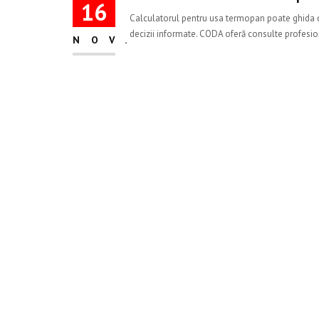
16
Calculatorul pentru usa termopan poate ghida disc
decizii informate. CODA oferă consulte profesion
NOV.