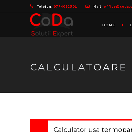
Telefon:
0774092501
Mail:
office@coda.
HOME
CALCULATOARE
Calculator usa termopa