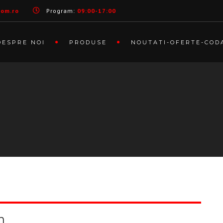
com.ro
Program:
09:00-17:00
DESPRE NOI
PRODUSE
NOUTATI-OFERTE-COD
n