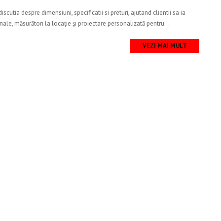
utia despre dimensiuni, specificatii si preturi, ajutand clientii sa ia
ale, măsurători la locație și proiectare personalizată pentru...
VEZI MAI MULT