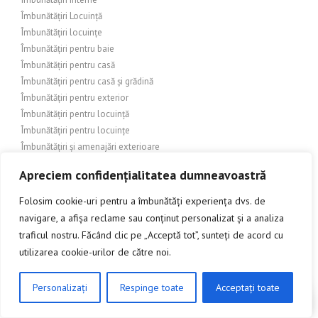
Îmbunătățiri Locuință
Îmbunătățiri locuințe
Îmbunătățiri pentru baie
Îmbunătățiri pentru casă
Îmbunătățiri pentru casă și grădină
Îmbunătățiri pentru exterior
Îmbunătățiri pentru locuință
Îmbunătățiri pentru locuințe
Îmbunătățiri și amenajări exterioare
Îmbunătățiri și amenajări interioare
Apreciem confidențialitatea dumneavoastră
Îmbunătățiri și construcții exterioare
Îmbunătățiri și construcții interioare
Folosim cookie-uri pentru a îmbunătăți experiența dvs. de
Îmbunătățiri și decorare interioară
navigare, a afișa reclame sau conținut personalizat și a analiza
Îmbunătățiri și design exterior
traficul nostru. Făcând clic pe „Acceptă tot”, sunteți de acord cu
Îmbunătățiri și design interior
utilizarea cookie-urilor de către noi.
Îmbunătățiri și renovări interioare
Îmbunătățiri și renovări interioare/exterioare
Personalizați
Respinge toate
Acceptați toate
CLICK AICI PENTRU A DISCUTA
Îmbunătățiri și renovări locuințe
ÎMBUNĂTĂȚIRI ȘI REPARAȚII ÎN DOMENIUL CONSTRUCȚIILOR