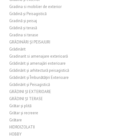
Gradina si mobilier de exterior
Grădină și Peisagistică
Gradină și peisaj
Grădină și terasă
Gradina si terase
GRĂDINĂRI ȘI PEISAJURI
Grădinărit
Gradinarit si amenajare exterioară
Grădinărit și amenajări exterioare
Grădinărit și arhitectură peisagistică
Grădinărit și Îmbunătățiri Exterioare
Grădinărit și Peisagistică
GRĂDINI ȘI EXTERIOARE
GRĂDINI ȘI TERASE
Grătar și plită
Grătar și recreere
Grătare
HIDROIZOLATII
HOBBY