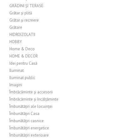
GRĂDINI ȘI TERASE
Grătar și plită
Grătar și recreere
Grătare
HIDROIZOLATII
HOBBY
Home & Deco
HOME & DECOR
Idei pentru Casă
Iluminat
Iluminat public
Imagini
Îmbrăcăminte și accesorii
Îmbrăcăminte și încălțăminte
Îmbunătățiri ale locuinței
Îmbunătățiri Casa
Îmbunătățiri casnice
Îmbunătățiri energetice
Îmbunătățiri exterioare