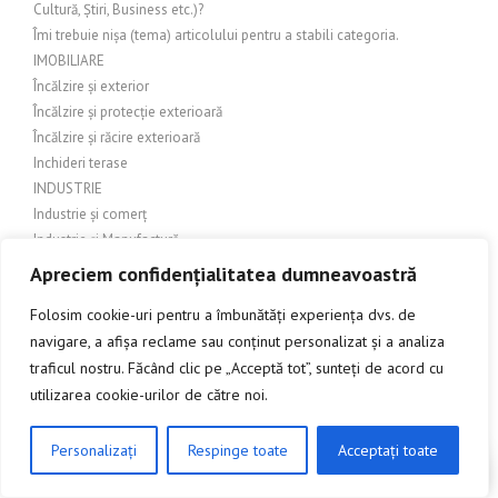
Cultură, Știri, Business etc.)?
Îmi trebuie nișa (tema) articolului pentru a stabili categoria.
IMOBILIARE
Încălzire și exterior
Încălzire și protecție exterioară
Încălzire și răcire exterioară
Inchideri terase
INDUSTRIE
Industrie și comerț
Industrie și Manufactură
Industrie si productie
Apreciem confidențialitatea dumneavoastră
Industrie și servicii
Folosim cookie-uri pentru a îmbunătăți experiența dvs. de
Industrie textilă
navigare, a afișa reclame sau conținut personalizat și a analiza
INGINERIE
traficul nostru. Făcând clic pe „Acceptă tot”, sunteți de acord cu
Îngrijire balcon
Îngrijire exterioară
utilizarea cookie-urilor de către noi.
Îngrijire grădină
Îngrijire grădină și amenajări exterioare
Personalizați
Respinge toate
Acceptați toate
CLICK AICI PENTRU A DISCUTA
Îngrijire grădină și exterior
Îngrijire grădină și peisagistică