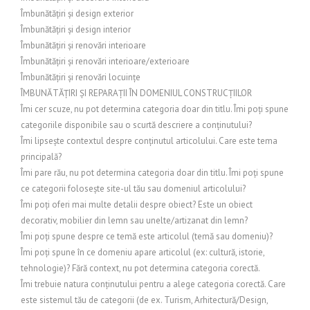
Îmbunătățiri și design exterior
Îmbunătățiri și design interior
Îmbunătățiri și renovări interioare
Îmbunătățiri și renovări interioare/exterioare
Îmbunătățiri și renovări locuințe
ÎMBUNĂTĂȚIRI ȘI REPARAȚII ÎN DOMENIUL CONSTRUCȚIILOR
Îmi cer scuze, nu pot determina categoria doar din titlu. Îmi poți spune
categoriile disponibile sau o scurtă descriere a conținutului?
Îmi lipsește contextul despre conținutul articolului. Care este tema
principală?
Îmi pare rău, nu pot determina categoria doar din titlu. Îmi poți spune
ce categorii folosește site-ul tău sau domeniul articolului?
Îmi poți oferi mai multe detalii despre obiect? Este un obiect
decorativ, mobilier din lemn sau unelte/artizanat din lemn?
Îmi poți spune despre ce temă este articolul (temă sau domeniu)?
Îmi poți spune în ce domeniu apare articolul (ex: cultură, istorie,
tehnologie)? Fără context, nu pot determina categoria corectă.
Îmi trebuie natura conținutului pentru a alege categoria corectă. Care
este sistemul tău de categorii (de ex. Turism, Arhitectură/Design,