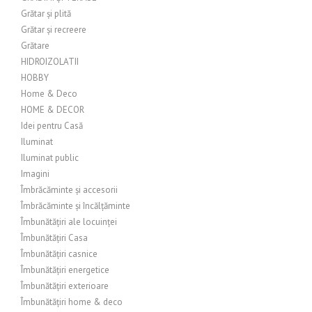
Grătar și plită
Grătar și recreere
Grătare
HIDROIZOLATII
HOBBY
Home & Deco
HOME & DECOR
Idei pentru Casă
Iluminat
Iluminat public
Imagini
Îmbrăcăminte și accesorii
Îmbrăcăminte și încălțăminte
Îmbunătățiri ale locuinței
Îmbunătățiri Casa
Îmbunătățiri casnice
Îmbunătățiri energetice
Îmbunătățiri exterioare
Îmbunătățiri home & deco