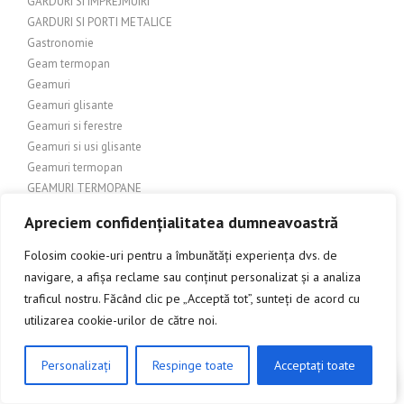
GARDURI SI IMPREJMUIRI
GARDURI SI PORTI METALICE
Gastronomie
Geam termopan
Geamuri
Geamuri glisante
Geamuri si ferestre
Geamuri si usi glisante
Geamuri termopan
GEAMURI TERMOPANE
General
Apreciem confidențialitatea dumneavoastră
Geografie
GEOMETRIE
Folosim cookie-uri pentru a îmbunătăți experiența dvs. de
Ghiduri și Comparații Produse
navigare, a afișa reclame sau conținut personalizat și a analiza
Ghiduri și Sfaturi
traficul nostru. Făcând clic pe „Acceptă tot”, sunteți de acord cu
Gospodărie
utilizarea cookie-urilor de către noi.
GRADINA
Gradina – Foisoare si pavilioane
Personalizați
Respinge toate
Acceptați toate
CLICK AICI PENTRU A DISCUTA
Grădină – Pergole
Grădină – amenajări exterioare