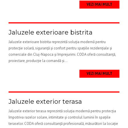
VEZI MAI MULT
Jaluzele exterioare bistrita
Jaluzele exterioare bistrita reprezintă soluția modernă pentru
protecție solară, siguranță și confort pentru spațiile rezidențiale și
comerciale din Cluj-Napoca și împrejurimi. CODA oferă consultanță,
proiectare, producție la comandă și...
VEZI MAI MULT
Jaluzele exterior terasa
Jaluzele exterior terasa reprezintă soluția modernă pentru protecția
împotriva razelor solare, intimitate și controlul luminii în spațiile
teraselor. CODA oferă consultanță profesională, măsurători la locație