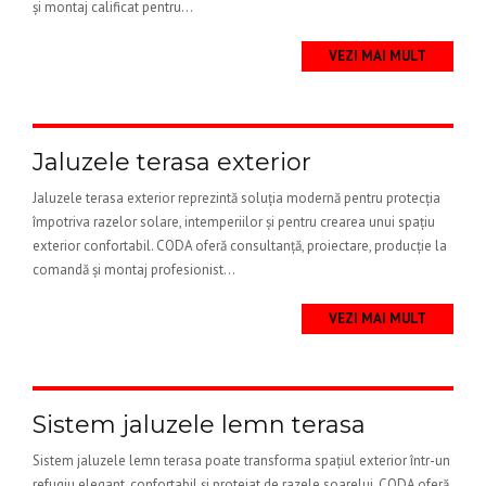
și montaj calificat pentru...
VEZI MAI MULT
Jaluzele terasa exterior
Jaluzele terasa exterior reprezintă soluția modernă pentru protecția
împotriva razelor solare, intemperiilor și pentru crearea unui spațiu
exterior confortabil. CODA oferă consultanță, proiectare, producție la
comandă și montaj profesionist...
VEZI MAI MULT
Sistem jaluzele lemn terasa
Sistem jaluzele lemn terasa poate transforma spațiul exterior într-un
refugiu elegant, confortabil și protejat de razele soarelui. CODA oferă