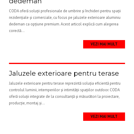
dedeman
CODA oferă soluții profesionale de umbrire și închideri pentru spații
rezidențiale și comerciale, cu focus pe jaluzele exterioare aluminiu
dedeman ca opțiune premium. Acest articol explică cum alegerea
corectă...
VEZI MAI MULT
Jaluzele exterioare pentru terase
Jaluzele exterioare pentru terase reprezintă soluția eficientă pentru
controlul luminii, intemperiilor și intimității spațiilor outdoor. CODA
oferă soluții integrate de la consultanță și măsurători la proiectare,
producție, montaj și...
VEZI MAI MULT