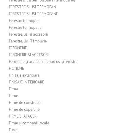
Ferestre și uși termoizolate (termopane)
FERESTRE SI USI TERMOPAN
FERESTRE SI USI TERMOPANE
Ferestre termopan
Ferestre termopane
Ferestre, usi si accesorii
Ferestre, Uși, Tâmplărie
FERONERIE
FERONERIE SI ACCESORII
Feronerie și accesorii pentru uși și ferestre
FICȚIUNE
Finisaje exterioare
FINISAJE INTERIOARE
Firma
Firme
Firme de constructii
Firme de copertine
FIRME SI AFACERI
Firme și companii locale
Flora