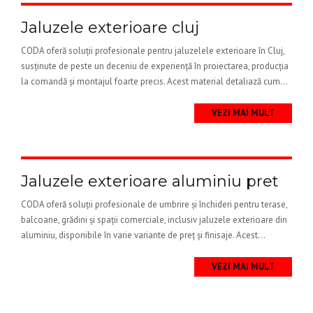
Jaluzele exterioare cluj
CODA oferă soluții profesionale pentru jaluzelele exterioare în Cluj,
susținute de peste un deceniu de experiență în proiectarea, producția
la comandă și montajul foarte precis. Acest material detaliază cum...
VEZI MAI MULT
Jaluzele exterioare aluminiu pret
CODA oferă soluții profesionale de umbrire și închideri pentru terase,
balcoane, grădini și spații comerciale, inclusiv jaluzele exterioare din
aluminiu, disponibile în varie variante de preț și finisaje. Acest...
VEZI MAI MULT