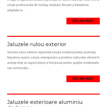
soluții profesionale de montaj, instalare, finisare și întreținere,
adaptate la...
VEZI MAI MULT
Jaluzele rulou exterior
Jaluzele rulou exterior reprezintă soluția modernă pentru protecția
împotriva razelor solare, intemperiilor și privirilor indiscrete, oferind în
același timp un aspect plăcut și funcțional pentru spațiile rezidențiale
sau comerciale....
VEZI MAI MULT
Jaluzele exterioare aluminiu