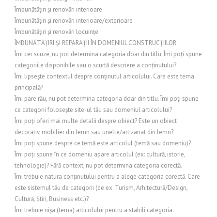
Îmbunătățiri și renovări interioare
Îmbunătățiri și renovări interioare/exterioare
Îmbunătățiri și renovări locuințe
ÎMBUNĂTĂȚIRI ȘI REPARAȚII ÎN DOMENIUL CONSTRUCȚIILOR
Îmi cer scuze, nu pot determina categoria doar din titlu. Îmi poți spune
categoriile disponibile sau o scurtă descriere a conținutului?
Îmi lipsește contextul despre conținutul articolului. Care este tema
principală?
Îmi pare rău, nu pot determina categoria doar din titlu. Îmi poți spune
ce categorii folosește site-ul tău sau domeniul articolului?
Îmi poți oferi mai multe detalii despre obiect? Este un obiect
decorativ, mobilier din lemn sau unelte/artizanat din lemn?
Îmi poți spune despre ce temă este articolul (temă sau domeniu)?
Îmi poți spune în ce domeniu apare articolul (ex: cultură, istorie,
tehnologie)? Fără context, nu pot determina categoria corectă.
Îmi trebuie natura conținutului pentru a alege categoria corectă. Care
este sistemul tău de categorii (de ex. Turism, Arhitectură/Design,
Cultură, Știri, Business etc.)?
Îmi trebuie nișa (tema) articolului pentru a stabili categoria.