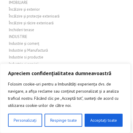
IMOBILIARE
Încălzire și exterior
Încălzire și protecție exterioară
Încălzire și răcire exterioară
Inchideri terase
INDUSTRIE
Industrie și comerț
Industrie și Manufactură
Industrie si productie
Industrie și servicii
Industrie textilă
Apreciem confidențialitatea dumneavoastră
INGINERIE
Folosim cookie-uri pentru a îmbunătăți experiența dvs. de
Îngrijire balcon
navigare, a afișa reclame sau conținut personalizat și a analiza
Îngrijire exterioară
traficul nostru. Făcând clic pe „Acceptă tot”, sunteți de acord cu
Îngrijire grădină
Îngrijire grădină și amenajări exterioare
utilizarea cookie-urilor de către noi.
Îngrijire grădină și exterior
Îngrijire grădină și peisagistică
Personalizați
Respinge toate
Acceptați toate
CLICK AICI PENTRU A DISCUTA
Îngrijire grădină și peisaj
Îngrijire grădină și terasă