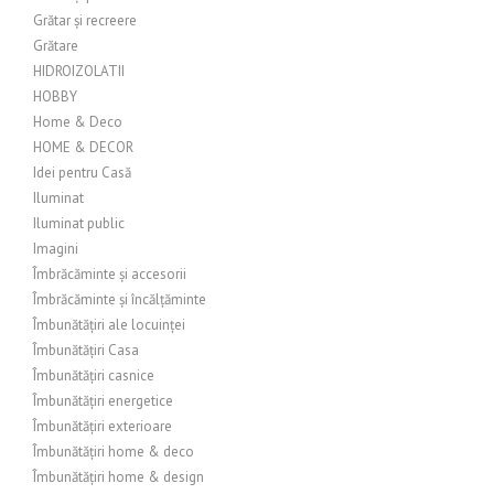
Grătar și recreere
Grătare
HIDROIZOLATII
HOBBY
Home & Deco
HOME & DECOR
Idei pentru Casă
Iluminat
Iluminat public
Imagini
Îmbrăcăminte și accesorii
Îmbrăcăminte și încălțăminte
Îmbunătățiri ale locuinței
Îmbunătățiri Casa
Îmbunătățiri casnice
Îmbunătățiri energetice
Îmbunătățiri exterioare
Îmbunătățiri home & deco
Îmbunătățiri home & design