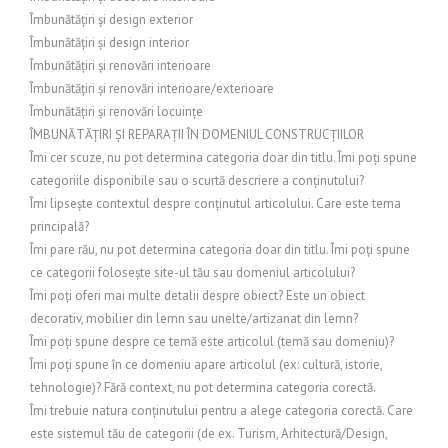
Îmbunătățiri și design exterior
Îmbunătățiri și design interior
Îmbunătățiri și renovări interioare
Îmbunătățiri și renovări interioare/exterioare
Îmbunătățiri și renovări locuințe
ÎMBUNĂTĂȚIRI ȘI REPARAȚII ÎN DOMENIUL CONSTRUCȚIILOR
Îmi cer scuze, nu pot determina categoria doar din titlu. Îmi poți spune
categoriile disponibile sau o scurtă descriere a conținutului?
Îmi lipsește contextul despre conținutul articolului. Care este tema
principală?
Îmi pare rău, nu pot determina categoria doar din titlu. Îmi poți spune
ce categorii folosește site-ul tău sau domeniul articolului?
Îmi poți oferi mai multe detalii despre obiect? Este un obiect
decorativ, mobilier din lemn sau unelte/artizanat din lemn?
Îmi poți spune despre ce temă este articolul (temă sau domeniu)?
Îmi poți spune în ce domeniu apare articolul (ex: cultură, istorie,
tehnologie)? Fără context, nu pot determina categoria corectă.
Îmi trebuie natura conținutului pentru a alege categoria corectă. Care
este sistemul tău de categorii (de ex. Turism, Arhitectură/Design,