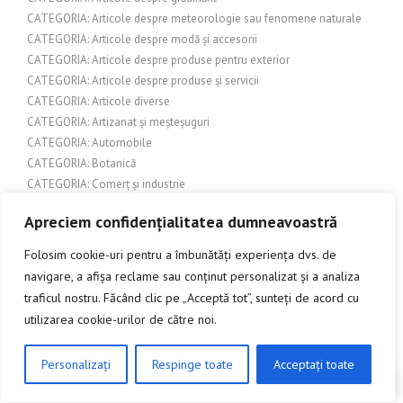
CATEGORIA: Articole despre meteorologie sau fenomene naturale
CATEGORIA: Articole despre modă și accesorii
CATEGORIA: Articole despre produse pentru exterior
CATEGORIA: Articole despre produse și servicii
CATEGORIA: Articole diverse
CATEGORIA: Artizanat și meșteșuguri
CATEGORIA: Automobile
CATEGORIA: Botanică
CATEGORIA: Comerț și industrie
CATEGORIA: Comerț și Retail
Apreciem confidențialitatea dumneavoastră
CATEGORIA: Confort și Design Interior
CATEGORIA: Constructii
Folosim cookie-uri pentru a îmbunătăți experiența dvs. de
CATEGORIA: Constructii si amenajari exterioare
navigare, a afișa reclame sau conținut personalizat și a analiza
CATEGORIA: Construcții și amenajări interioare
traficul nostru. Făcând clic pe „Acceptă tot”, sunteți de acord cu
CATEGORIA: Construcții și arhitectură
utilizarea cookie-urilor de către noi.
CATEGORIA: Construcții și design interior
CATEGORIA: Constructii si renovari
Personalizați
Respinge toate
Acceptați toate
CATEGORIA: Construire și amenajări exterioare
CLICK AICI PENTRU A DISCUTA
CATEGORIA: Cultură