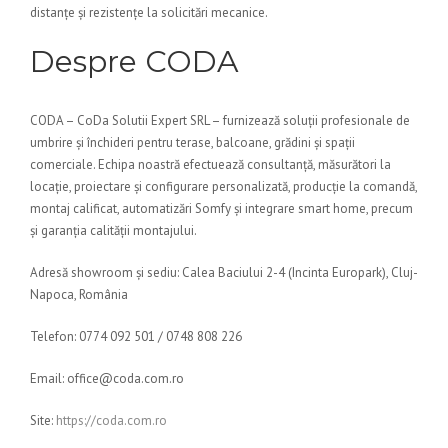
distanțe și rezistențe la solicitări mecanice.
Despre CODA
CODA – CoDa Solutii Expert SRL – furnizează soluții profesionale de
umbrire și închideri pentru terase, balcoane, grădini și spații
comerciale. Echipa noastră efectuează consultanță, măsurători la
locație, proiectare și configurare personalizată, producție la comandă,
montaj calificat, automatizări Somfy și integrare smart home, precum
și garanția calității montajului.
Adresă showroom și sediu: Calea Baciului 2-4 (Incinta Europark), Cluj-
Napoca, România
Telefon: 0774 092 501 / 0748 808 226
Email: office@coda.com.ro
Site:
https://coda.com.ro