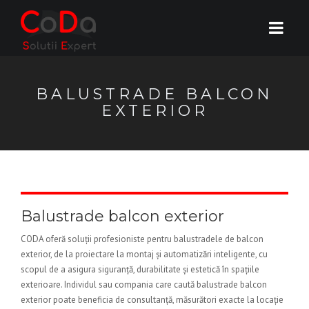
BALUSTRADE BALCON
EXTERIOR
Balustrade balcon exterior
CODA oferă soluții profesioniste pentru balustradele de balcon
exterior, de la proiectare la montaj și automatizări inteligente, cu
scopul de a asigura siguranță, durabilitate și estetică în spațiile
exterioare. Individul sau compania care caută balustrade balcon
exterior poate beneficia de consultanță, măsurători exacte la locație