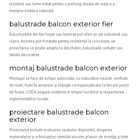
rezistent sau lemn tratat pentru a prelungi durata de viață și a
menține estetica naturală.
balustrade balcon exterior fier
Balustradele din fier forjat sau laminat pot oferi un stil industrial sau
clasic. Acestea pot fi tratate pentru rezistență la coroziune, iar
proiectarea se poate adapta la deschideri, balustrade curbate sau
detalii decorative.
montaj balustrade balcon exterior
Montajul se face de echipe autorizate, cu măsurători exacte, verificări
de nivel, fixări în amanare și etanșări corespunzătoare la fiecare punct
de fixare. CODA asigură curățenie în timpul lucrărilor și respectarea
reglementărilor locale.
proiectare balustrade balcon
exterior
Proiectarea include evaluarea spațiului disponibil, alegerea
materialelor și a finisajelor, simulări vizuale, planuri de montaj și liste