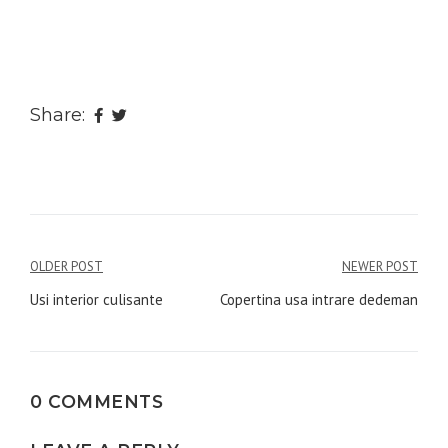
Share:
Navigare
OLDER POST
NEWER POST
în
Usi interior culisante
Copertina usa intrare dedeman
articole
0 COMMENTS