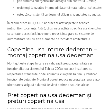
performanță energetică îmbunătățită prin controlul luminii;
rezistență la uzură și intemperii datorită materialelor selectate;
estetică consistentă cu designul clădirii și identitatea spațiului.
În cadrul procesului, CODA abordează atât aspectele tehnice
(măsurători, toleranțe, fixări), cât și necesitățile specifice ale clientului:
securitate, acces facil, întreținere redusă, integrare cu sisteme de
automatizare sau cu alte elemente de închidere arhitecturală.
Copertina usa intrare dedeman –
montaj copertina usa dedeman
Montajul este etapa în care se validează precizia, etanșitatea și
funcționalitatea sistemului. Echipa CODA execută instalarea cu
respectarea standardelor de siguranță, curățenie la final și verificări
funcționale detaliate. Montajul corect reduce necesitatea reparațiilor
ulterioare și asigură o durată de viață optimă a soluției alese.
Pret copertina usa dedeman și
preturi copertina usa