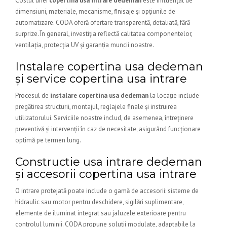
Costul unei
copertina usa intrare dedeman
este influențat de
dimensiuni, materiale, mecanisme, finisaje și opțiunile de
automatizare. CODA oferă ofertare transparentă, detaliată, fără
surprize. În general, investiția reflectă calitatea componentelor,
ventilația, protecția UV și garanția muncii noastre.
Instalare copertina usa dedeman
și service copertina usa intrare
Procesul de
instalare copertina usa dedeman
la locație include
pregătirea structurii, montajul, reglajele finale și instruirea
utilizatorului. Serviciile noastre includ, de asemenea, întreținere
preventivă și intervenții în caz de necesitate, asigurând funcționare
optimă pe termen lung.
Constructie usa intrare dedeman
și accesorii copertina usa intrare
O intrare protejată poate include o gamă de accesorii: sisteme de
hidraulic sau motor pentru deschidere, sigilări suplimentare,
elemente de iluminat integrat sau jaluzele exterioare pentru
controlul luminii. CODA propune soluții modulate, adaptabile la