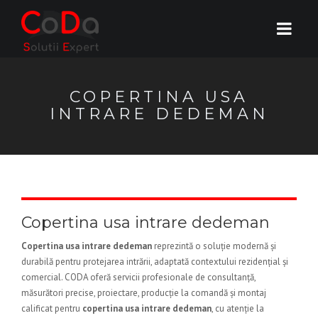
COPERTINA USA
INTRARE DEDEMAN
Copertina usa intrare dedeman
Copertina usa intrare dedeman
reprezintă o soluție modernă și
durabilă pentru protejarea intrării, adaptată contextului rezidențial și
comercial. CODA oferă servicii profesionale de consultanță,
măsurători precise, proiectare, producție la comandă și montaj
calificat pentru
copertina usa intrare dedeman
, cu atenție la