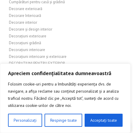
Cumpărături pentru casă și grădină
Decorare exterioară
Decorare Interioară
Decorare interior
Decorare și design interior
Decorațiuni exterioare
Decorațiuni grădină
Decorațiuni interioare
Decorațiuni interioare și exterioare
DECORATIUNI PENTRU EXTERIOR
Depozitare
Apreciem confidențialitatea dumneavoastră
Depozite
Folosim cookie-uri pentru a îmbunătăți experiența dvs. de
DEPOZITE ȘI MAGAZINE ONLINE
Design
navigare, a afișa reclame sau conținut personalizat și a analiza
DESIGN DE COPERTĂ
traficul nostru. Făcând clic pe „Acceptă tot”, sunteți de acord cu
Design Exterior
utilizarea cookie-urilor de către noi.
Design grafic
Design industrial
Personalizați
Respinge toate
Acceptați toate
CLICK AICI PENTRU A DISCUTA
Design Interior
Design interior/exterior