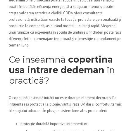
dedeman
bine proiectată poate reduce impactul aerului variabil,
poate îmbunătăți eficiența energetică a spațiului interior și poate
crește valoarea estetică a clădirii. CODA oferă consultanță
profesională, măsurători exacte la locație, proiectare personalizată și
producție la comandă, asigurând montajul curat și rapid. Alegerea
unui furnizor cu experiență în soluții de umbrire și închideri poate face
diferența între o amenajare temporară și o investiție cu randament pe
termen lung.
Ce înseamnă
copertina
usa intrare dedeman
în
practică?
O copertină destinată intrării nu este doar un element decorativ. Ea
influențează protecția la ploaie, vânt și raze UV, dar și confortul termic
al spațiului adiacent. În plus, un sistem bine ales poate oferi:
protecție durabilă împotriva intemperiilor;