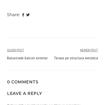
Share:
Navigare
OLDER POST
NEWER POST
în
Balustrade balcon exterior
Terase pe structura metalica
articole
0 COMMENTS
LEAVE A REPLY