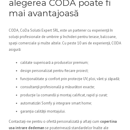
alegerea CODA poate fi
mai avantajoasă
CODA, CoDa Solutii Expert SRL, este un partener cu experiență în
soluții profesionale de umbrire și închideri pentru terase, balcoane,
spații comerciale și multe altele. Cu peste 10 ani de experiență, CODA
asigură:
calitate superioară a produselor premium;
design personalizat pentru fiecare proiect;
funcționalitate și confort prin protecție UV, ploi, vânt și zăpadă;
consultanță profesională și măsurători exacte;
producție la comandă și montaj calificat, rapid și curat;
automatizări Somfy și integrare smart home;
garanția calității montajului.
Contactați-ne pentru o ofertă personalizată și aflați cum
copertina
usa intrare dedeman
se poaterivează standardelor înalte ale