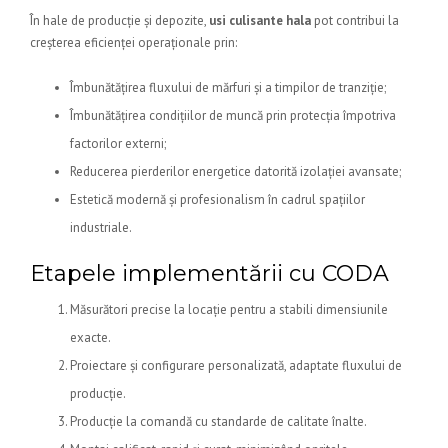
În hale de producție și depozite,
usi culisante hala
pot contribui la
creșterea eficienței operaționale prin:
Îmbunătățirea fluxului de mărfuri și a timpilor de tranziție;
Îmbunătățirea condițiilor de muncă prin protecția împotriva
factorilor externi;
Reducerea pierderilor energetice datorită izolației avansate;
Estetică modernă și profesionalism în cadrul spațiilor
industriale.
Etapele implementării cu CODA
Măsurători precise la locație pentru a stabili dimensiunile
exacte.
Proiectare și configurare personalizată, adaptate fluxului de
producție.
Producție la comandă cu standarde de calitate înalte.