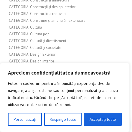
CATEGORIA: Construcții și arhitectură
CATEGORIA: Construcții și design interior
CATEGORIA: Constructii si renovari
CATEGORIA: Construire și amenajări exterioare
CATEGORIA: Cultură
CATEGORIA: Cultura pop
CATEGORIA: Cultură și divertisment
CATEGORIA: Cultură și societate
CATEGORIA: Design Exterior
CATEGORIA: Design interior
CATEGORIA: Design și arhitectură
Apreciem confidențialitatea dumneavoastră
CATEGORIA: Design și inspirație pentru grădină
CATEGORIA: Economie/Finanțe
Folosim cookie-uri pentru a îmbunătăți experiența dvs. de
CATEGORIA: Finanțe și Bănci
navigare, a afișa reclame sau conținut personalizat și a analiza
CATEGORIA: Ghiduri și Resurse Locale
traficul nostru. Făcând clic pe „Acceptă tot”, sunteți de acord cu
CATEGORIA: Grădină și Exterioare
utilizarea cookie-urilor de către noi.
CATEGORIA: Grădină și Peisagistică
CATEGORIA: Grădină și terasă
Personalizați
Respinge toate
Acceptați toate
CLICK AICI PENTRU A DISCUTA
CATEGORIA: Grădină și Terase
CATEGORIA: Grădinărit și amenajări exterioare