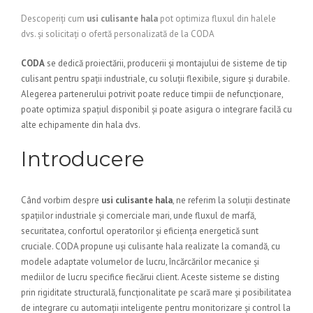
Descoperiți cum
usi culisante hala
pot optimiza fluxul din halele
dvs. și solicitați o ofertă personalizată de la CODA
CODA
se dedică proiectării, producerii și montajului de sisteme de tip
culisant pentru spații industriale, cu soluții flexibile, sigure și durabile.
Alegerea partenerului potrivit poate reduce timpii de nefuncționare,
poate optimiza spațiul disponibil și poate asigura o integrare facilă cu
alte echipamente din hala dvs.
Introducere
Când vorbim despre
usi culisante hala
, ne referim la soluții destinate
spațiilor industriale și comerciale mari, unde fluxul de marfă,
securitatea, confortul operatorilor și eficiența energetică sunt
cruciale. CODA propune uși culisante hala realizate la comandă, cu
modele adaptate volumelor de lucru, încărcărilor mecanice și
mediilor de lucru specifice fiecărui client. Aceste sisteme se disting
prin rigiditate structurală, funcționalitate pe scară mare și posibilitatea
de integrare cu automații inteligente pentru monitorizare și control la