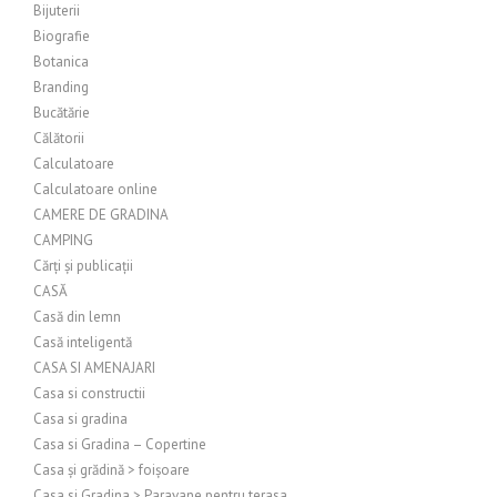
Bijuterii
Biografie
Botanica
Branding
Bucătărie
Călătorii
Calculatoare
Calculatoare online
CAMERE DE GRADINA
CAMPING
Cărți și publicații
CASĂ
Casă din lemn
Casă inteligentă
CASA SI AMENAJARI
Casa si constructii
Casa si gradina
Casa si Gradina – Copertine
Casa și grădină > foișoare
Casa si Gradina > Paravane pentru terasa