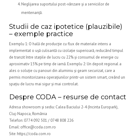
Neglijarea suportului post-vânzare și a serviciilor de
mentenanță.
Studii de caz ipotetice (plauzibile)
– exemple practice
Exemplu 1: O hală de producție cu flux de materiale intens a
implementat o ușă culisantă cu izolație superioară, reducând timpul
de tranzit între stațiile de lucru cu 22% și consumul de energie cu
aproximativ 15% pe timp de iarnă. Exemplu 2: Un depoit regional a
ales o soluție cu panouri din aluminiu și geam securizat, care a
permis monitorizarea operațiunilor printr-un sistem smart, creând un
spațiu de lucru mai sigur și mai controlat.
Despre CODA – resurse de contact
Adresa showroom și sediu: Calea Baciului 2-4 (Incinta Europark),
Cluj-Napoca, România
Telefon: 0774 092 501 / 0748 808 226
Email: office@coda.com.ro
Site: https://coda.com.ro