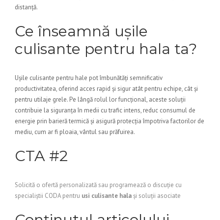
distanță.
Ce înseamnă ușile
culisante pentru hala ta?
Ușile culisante pentru hale pot îmbunătăți semnificativ
productivitatea, oferind acces rapid și sigur atât pentru echipe, cât și
pentru utilaje grele. Pe lângă rolul lor funcțional, aceste soluții
contribuie la siguranța în medii cu trafic intens, reduc consumul de
energie prin barieră termică și asigură protecția împotriva factorilor de
mediu, cum ar fi ploaia, vântul sau prăfuirea.
CTA #2
Solicită o ofertă personalizată sau programează o discuție cu
specialiștii CODA pentru
usi culisante hala
și soluții asociate
Conținutul articolului