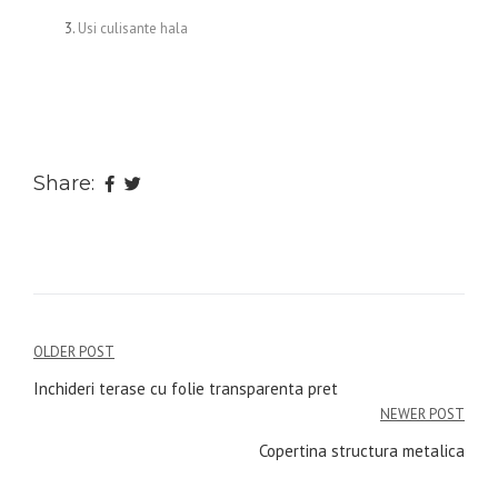
Usi culisante hala
Share:
Navigare
OLDER POST
în
Inchideri terase cu folie transparenta pret
NEWER POST
articole
Copertina structura metalica