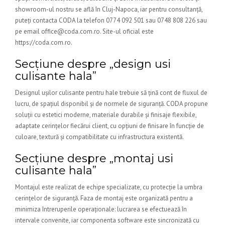
showroom-ul nostru se află în Cluj-Napoca, iar pentru consultanță,
puteți contacta CODA la telefon 0774 092 501 sau 0748 808 226 sau
pe email office@coda.com.ro. Site-ul oficial este
https://coda.com.ro.
Secțiune despre „design usi
culisante hala”
Designul ușilor culisante pentru hale trebuie să țină cont de fluxul de
lucru, de spațiul disponibil și de normele de siguranță. CODA propune
soluții cu estetici moderne, materiale durabile și finisaje flexibile,
adaptate cerințelor fiecărui client, cu opțiuni de finisare în funcție de
culoare, textură și compatibilitate cu infrastructura existentă.
Secțiune despre „montaj usi
culisante hala”
Montajul este realizat de echipe specializate, cu protecție la umbra
cerințelor de siguranță. Faza de montaj este organizată pentru a
minimiza întreruperile operaționale: lucrarea se efectuează în
intervale convenite, iar componenta software este sincronizată cu