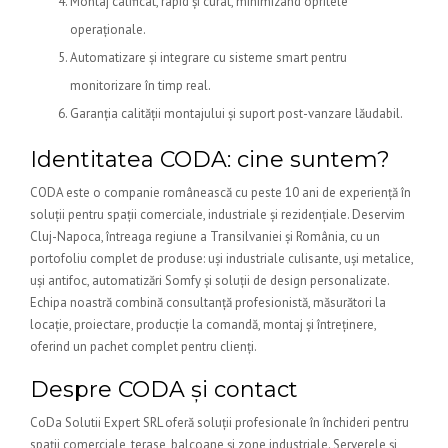
Montaj calificat, rapid și curat, minimizând opritele
operaționale.
Automatizare și integrare cu sisteme smart pentru
monitorizare în timp real.
Garanția calității montajului și suport post-vanzare lăudabil.
Identitatea CODA: cine suntem?
CODA este o companie românească cu peste 10 ani de experiență în
soluții pentru spații comerciale, industriale și rezidențiale. Deservim
Cluj-Napoca, întreaga regiune a Transilvaniei și România, cu un
portofoliu complet de produse: uși industriale culisante, uși metalice,
uși antifoc, automatizări Somfy și soluții de design personalizate.
Echipa noastră combină consultanță profesionistă, măsurători la
locație, proiectare, producție la comandă, montaj și întreținere,
oferind un pachet complet pentru clienți.
Despre CODA și contact
CoDa Solutii Expert SRL oferă soluții profesionale în închideri pentru
spații comerciale, terase, balcoane și zone industriale. Serverele și