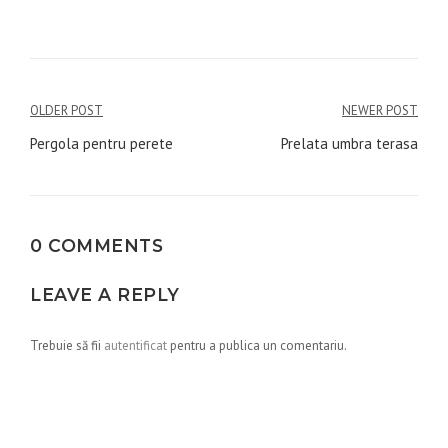
Navigare
OLDER POST
NEWER POST
în
Pergola pentru perete
Prelata umbra terasa
articole
0 COMMENTS
LEAVE A REPLY
Trebuie să fii
autentificat
pentru a publica un comentariu.