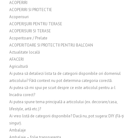
ACOPERIRI
ACOPERIRI SI PROTECTIE
Acoperisuri
ACOPERIȘURI PENTRU TERASE
ACOPERISURI SI TERASE
Acoperitoare / Prelate
ACOPERITOARE SI PROTECTII PENTRU BALCOAN
Actualitate locală
AFACERI
Agricultură
Ai putea să detaliezi lista ta de categorii disponibile ori domeniul
articolului? Fără context nu pot determina categoria corectă.
Ai putea să-mi spui pe scurt despre ce este articolul pentru a-l
încadra corect?
Ai putea spune tema principală a articolului (ex. decorare/casa,
lifestyle, artă etc.)?
Ai vreo listă de categorii disponibile? Dacă nu, pot sugera: DIY (Fă-ți
singur).
Ambalaje
Ambalaje – folie transparenta