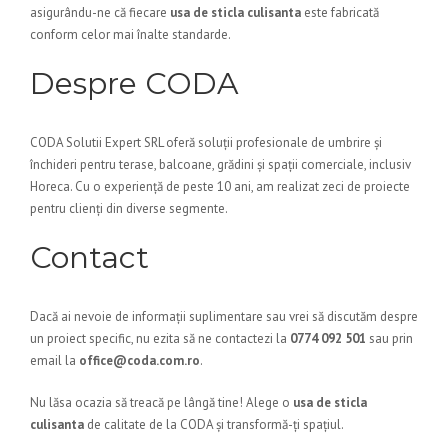
asigurându-ne că fiecare
usa de sticla culisanta
este fabricată
conform celor mai înalte standarde.
Despre CODA
CODA Solutii Expert SRL oferă soluții profesionale de umbrire și
închideri pentru terase, balcoane, grădini și spații comerciale, inclusiv
Horeca. Cu o experiență de peste 10 ani, am realizat zeci de proiecte
pentru clienți din diverse segmente.
Contact
Dacă ai nevoie de informații suplimentare sau vrei să discutăm despre
un proiect specific, nu ezita să ne contactezi la
0774 092 501
sau prin
email la
office@coda.com.ro
.
Nu lăsa ocazia să treacă pe lângă tine! Alege o
usa de sticla
culisanta
de calitate de la CODA și transformă-ți spațiul.