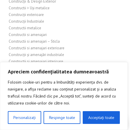
Construcții & Design Exterior
Constructii > Uși metalice
Construcții exterioare
Construcții Industriale
Constructii metalice
Constructii si amenajari
Constructii si amenajari – Sticla
Constructii si amenajari exterioare
Construcții și amenajări industriale
Constructii si amenajari interioare
Construcții și amenajări interioare/exterioare
Apreciem confidențialitatea dumneavoastră
Construcții și arhitectură
Constructii și bricolaj
Folosim cookie-uri pentru a îmbunătăți experiența dvs. de
Construcții și design exterior
navigare, a afișa reclame sau conținut personalizat și a analiza
Construcții și design interior
traficul nostru. Făcând clic pe „Acceptă tot”, sunteți de acord cu
Constructii si finisaje
utilizarea cookie-urilor de către noi.
Construcții și Grădinărit
CONSTRUCȚII ȘI ÎMBUNĂTĂȚIRI ADUSE LOCUINȚEI
Personalizați
Respinge toate
Acceptați toate
CLICK AICI PENTRU A DISCUTA
CONSTRUCȚII ȘI ÎMBUNĂTĂȚIRI DOMESTICE
Construcții și Imobiliare