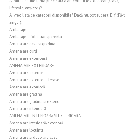
Ai putea spune tema principală a articolului (ex. decorare/casa,
lifestyle, artă etc.)?
Ai vreo listă de categorii disponibile? Dacă nu, pot sugera: DIY (Fă-ți
singur).
Ambalaje
Ambalaje – folie transparenta
Amenajare casa si gradina
Amenajare curți
Amenajare exterioară
AMENAJARE EXTERIOARE
Amenajare exterior
Amenajare exterior – Terase
Amenajare exterioră
Amenajare grădină
Amenajare gradina si exterior
Amenajare interioară
AMENAJARE INTERIOARA SI EXTERIOARA
Amenajare interioară/exterioră
Amenajare locuințe
Amenajare si decorare casa