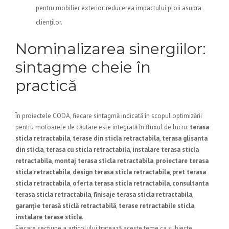
pentru mobilier exterior, reducerea impactului ploii asupra
clienților.
Nominalizarea sinergiilor:
sintagme cheie în
practică
În proiectele CODA, fiecare sintagmă indicată în scopul optimizării
pentru motoarele de căutare este integrată în fluxul de lucru:
terasa
sticla retractabila
,
terase din sticla retractabila
,
terasa glisanta
din sticla
,
terasa cu sticla retractabila
,
instalare terasa sticla
retractabila
,
montaj terasa sticla retractabila
,
proiectare terasa
sticla retractabila
,
design terasa sticla retractabila
,
pret terasa
sticla retractabila
,
oferta terasa sticla retractabila
,
consultanta
terasa sticla retractabila
,
finisaje terasa sticla retractabila
,
garanție terasă sticlă retractabilă
,
terase retractabile sticla
,
instalare terase sticla
.
Fiecare secțiune a articolului tratează aceste teme ca subiecte