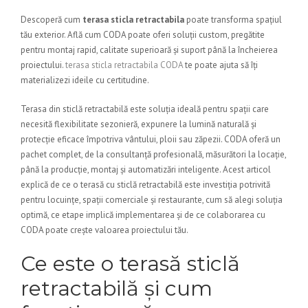
Descoperă cum
terasa sticla retractabila
poate transforma spațiul
tău exterior. Află cum CODA poate oferi soluții custom, pregătite
pentru montaj rapid, calitate superioară și suport până la încheierea
proiectului.
terasa sticla retractabila CODA
te poate ajuta să îți
materializezi ideile cu certitudine.
Terasa din sticlă retractabilă este soluția ideală pentru spații care
necesită flexibilitate sezonieră, expunere la lumină naturală și
protecție eficace împotriva vântului, ploii sau zăpezii. CODA oferă un
pachet complet, de la consultanță profesională, măsurători la locație,
până la producție, montaj și automatizări inteligente. Acest articol
explică de ce o terasă cu sticlă retractabilă este investiția potrivită
pentru locuințe, spații comerciale și restaurante, cum să alegi soluția
optimă, ce etape implică implementarea și de ce colaborarea cu
CODA poate crește valoarea proiectului tău.
Ce este o terasă sticlă
retractabilă și cum