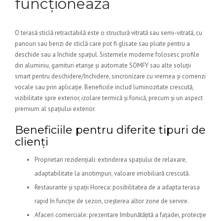
funcționează
O terasă sticlă retractabilă este o structură vitrată sau semi-vitrată, cu
panouri sau benzi de sticlă care pot fi glisate sau pliate pentru a
deschide sau a închide spațiul. Sistemele moderne folosesc profile
din aluminiu, garnituri etanșe și automate SOMFY sau alte soluții
smart pentru deschidere/închidere, sincronizare cu vremea și comenzi
vocale sau prin aplicație. Beneficiile includ luminozitate crescută,
vizibilitate spre exterior, izolare termică și fonică, precum și un aspect
premium al spațiului exterior.
Beneficiile pentru diferite tipuri de
clienți
Proprietari rezidențiali: extinderea spațiului de relaxare,
adaptabilitate la anotimpuri, valoare imobiliară crescută.
Restaurante și spații Horeca: posibilitatea de a adapta terasa
rapid în funcție de sezon, creșterea altor zone de servire.
Afaceri comerciale: prezentare îmbunătățită a fațadei, protecție