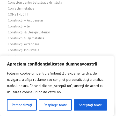
Conectori pentru balustrade din sticla
Confectii metalice
CONSTRUCTII
Construcții – Acoperișuri
Construcții – lemn
Construcții & Design Exterior
Constructii > Uși metalice
Construcții exterioare
Construcții Industriale
Constructii metalice
Constructii si amenajari
Apreciem confidențialitatea dumneavoastră
Constructii si amenajari – Sticla
Folosim cookie-uri pentru a îmbunătăți experiența dvs. de
Constructii si amenajari exterioare
navigare, a afișa reclame sau conținut personalizat și a analiza
Construcții și amenajări industriale
traficul nostru. Făcând clic pe „Acceptă tot”, sunteți de acord cu
Constructii si amenajari interioare
utilizarea cookie-urilor de către noi.
Construcții și amenajări interioare/exterioare
Construcții și arhitectură
Constructii și bricolaj
Personalizați
Respinge toate
Acceptați toate
CLICK AICI PENTRU A DISCUTA
Construcții și design exterior
Construcții și design interior