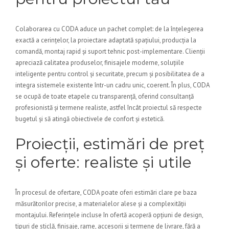
Colaborarea cu CODA aduce un pachet complet: de la înțelegerea
exactă a cerințelor, la proiectare adaptată spațiului, producția la
comandă, montaj rapid și suport tehnic post-implementare. Clienții
apreciază calitatea produselor, finisajele moderne, soluțiile
inteligente pentru control și securitate, precum și posibilitatea de a
integra sistemele existente într-un cadru unic, coerent. În plus, CODA
se ocupă de toate etapele cu transparență, oferind consultanță
profesionistă și termene realiste, astfel încât proiectul să respecte
bugetul și să atingă obiectivele de confort și estetică.
Proiecții, estimări de preț
și oferte: realiste și utile
În procesul de ofertare, CODA poate oferi estimări clare pe baza
măsurătorilor precise, a materialelor alese și a complexității
montajului. Referințele incluse în ofertă acoperă opțiuni de design,
tipuri de sticlă, finisaje, rame, accesorii și termene de livrare, fără a