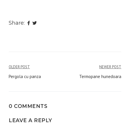
Share:
Navigare
OLDER POST
NEWER POST
în
Pergola cu panza
Termopane hunedoara
articole
0 COMMENTS
LEAVE A REPLY