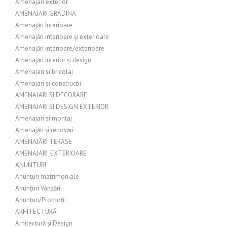
Amenajari exterior
AMENAJARI GRADINA
Amenajări Interioare
Amenajări interioare și exterioare
Amenajări interioare/exterioare
Amenajări interior și design
Amenajari si bricolaj
Amenajari si constructii
AMENAJARI SI DECORARE
AMENAJARI SI DESIGN EXTERIOR
Amenajari si montaj
Amenajări și renovări
AMENAJĂRI TERASE
AMENAJARI_EXTERIOARE
ANUNTURI
Anunțuri matrimoniale
Anunțuri Vânzări
Anunțuri/Promoții
ARHITECTURĂ
Arhitectură și Design