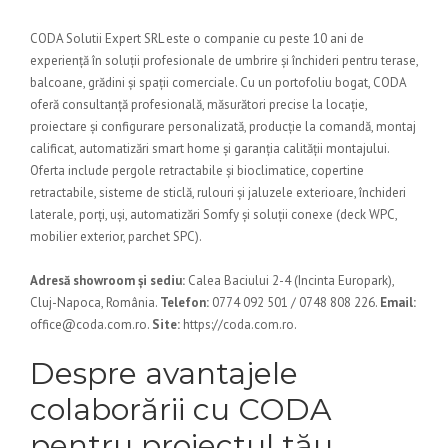
CODA Solutii Expert SRL este o companie cu peste 10 ani de
experiență în soluții profesionale de umbrire și închideri pentru terase,
balcoane, grădini și spații comerciale. Cu un portofoliu bogat, CODA
oferă consultanță profesională, măsurători precise la locație,
proiectare și configurare personalizată, producție la comandă, montaj
calificat, automatizări smart home și garanția calității montajului.
Oferta include pergole retractabile și bioclimatice, copertine
retractabile, sisteme de sticlă, rulouri și jaluzele exterioare, închideri
laterale, porți, uși, automatizări Somfy și soluții conexe (deck WPC,
mobilier exterior, parchet SPC).
Adresă showroom și sediu:
Calea Baciului 2-4 (Incinta Europark),
Cluj-Napoca, România.
Telefon:
0774 092 501 / 0748 808 226.
Email:
office@coda.com.ro.
Site:
https://coda.com.ro.
Despre avantajele
colaborării cu CODA
pentru proiectul tău