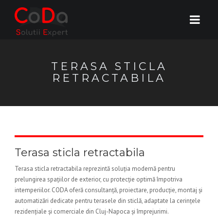
TERASA STICLA
RETRACTABILA
Terasa sticla retractabila
Terasa sticla retractabila reprezintă soluția modernă pentru
prelungirea spațiilor de exterior, cu protecție optimă împotriva
intemperiilor. CODA oferă consultanță, proiectare, producție, montaj și
automatizări dedicate pentru terasele din sticlă, adaptate la cerințele
rezidențiale și comerciale din Cluj-Napoca și împrejurimi.