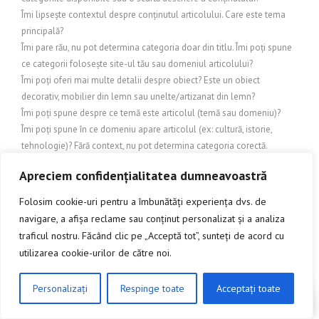
Îmi lipsește contextul despre conținutul articolului. Care este tema
principală?
Îmi pare rău, nu pot determina categoria doar din titlu. Îmi poți spune
ce categorii folosește site-ul tău sau domeniul articolului?
Îmi poți oferi mai multe detalii despre obiect? Este un obiect
decorativ, mobilier din lemn sau unelte/artizanat din lemn?
Îmi poți spune despre ce temă este articolul (temă sau domeniu)?
Îmi poți spune în ce domeniu apare articolul (ex: cultură, istorie,
tehnologie)? Fără context, nu pot determina categoria corectă.
Îmi trebuie natura conținutului pentru a alege categoria corectă. Care
Apreciem confidențialitatea dumneavoastră
este sistemul tău de categorii (de ex. Turism, Arhitectură/Design,
Cultură, Știri, Business etc.)?
Folosim cookie-uri pentru a îmbunătăți experiența dvs. de
Îmi trebuie nișa (tema) articolului pentru a stabili categoria.
navigare, a afișa reclame sau conținut personalizat și a analiza
IMOBILIARE
traficul nostru. Făcând clic pe „Acceptă tot”, sunteți de acord cu
Încălzire și exterior
utilizarea cookie-urilor de către noi.
Încălzire și protecție exterioară
Încălzire și răcire exterioară
Personalizați
Respinge toate
Acceptați toate
Inchideri terase
CLICK AICI PENTRU A DISCUTA
INDUSTRIE