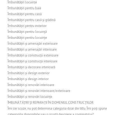
Îmbunătățiri locuințe
Îmbunătățiri pentru baie
Îmbunătățiri pentru casă
Îmbunătățiri pentru casă și grădină
Îmbunătățiri pentru exterior
Îmbunătățiri pentru locuință
Îmbunătățiri pentru locuințe
Îmbunătățiri și amenajări exterioare
Îmbunătățiri și amenajări interioare
Îmbunătățiri și construcții exterioare
Îmbunătățiri și construcții interioare
Îmbunătățiri și decorare interioară
Îmbunătățiri și design exterior
Îmbunătățiri și design interior
Îmbunătățiri și renovări interioare
Îmbunătățiri și renovări interioare/exterioare
Îmbunătățiri și renovări locuințe
ÎMBUNĂTĂȚIRI ȘI REPARAȚII ÎN DOMENIUL CONSTRUCȚIILOR
Îmi cer scuze, nu pot determina categoria doar din titlu. Îmi poți spune
categoriile disponibile sau o scurtă descriere a conținutului?