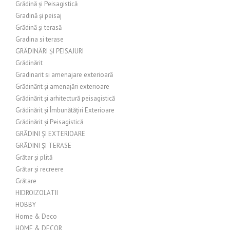
Grădină și Peisagistică
Gradină și peisaj
Grădină și terasă
Gradina si terase
GRĂDINĂRI ȘI PEISAJURI
Grădinărit
Gradinarit si amenajare exterioară
Grădinărit și amenajări exterioare
Grădinărit și arhitectură peisagistică
Grădinărit și Îmbunătățiri Exterioare
Grădinărit și Peisagistică
GRĂDINI ȘI EXTERIOARE
GRĂDINI ȘI TERASE
Grătar și plită
Grătar și recreere
Grătare
HIDROIZOLATII
HOBBY
Home & Deco
HOME & DECOR