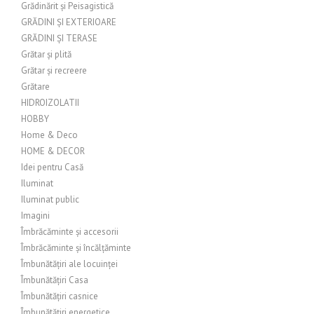
Grădinărit și Peisagistică
GRĂDINI ȘI EXTERIOARE
GRĂDINI ȘI TERASE
Grătar și plită
Grătar și recreere
Grătare
HIDROIZOLATII
HOBBY
Home & Deco
HOME & DECOR
Idei pentru Casă
Iluminat
Iluminat public
Imagini
Îmbrăcăminte și accesorii
Îmbrăcăminte și încălțăminte
Îmbunătățiri ale locuinței
Îmbunătățiri Casa
Îmbunătățiri casnice
Îmbunătățiri energetice