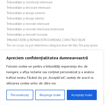
Îmbunătățiri și construcții interioare
Îmbunătățiri și decorare interioară
Îmbunătățiri și design exterior
Îmbunătățiri și design interior
Îmbunătățiri și renovări interioare
Îmbunătățiri și renovări interioare/exterioare
Îmbunătățiri și renovări locuințe
ÎMBUNĂTĂȚIRI ȘI REPARAȚII ÎN DOMENIUL CONSTRUCȚIILOR
Îmi cer scuze, nu pot determina categoria doar din titlu. Îmi poți spune
categoriile disponibile sau o scurtă descriere a conținutului?
Îmi lipsește contextul despre conținutul articolului. Care este tema
Apreciem confidențialitatea dumneavoastră
principală?
Folosim cookie-uri pentru a îmbunătăți experiența dvs. de
Îmi pare rău, nu pot determina categoria doar din titlu. Îmi poți spune
navigare, a afișa reclame sau conținut personalizat și a analiza
ce categorii folosește site-ul tău sau domeniul articolului?
traficul nostru. Făcând clic pe „Acceptă tot”, sunteți de acord cu
Îmi poți oferi mai multe detalii despre obiect? Este un obiect
utilizarea cookie-urilor de către noi.
decorativ, mobilier din lemn sau unelte/artizanat din lemn?
Îmi poți spune despre ce temă este articolul (temă sau domeniu)?
Îmi poți spune în ce domeniu apare articolul (ex: cultură, istorie,
Personalizați
Respinge toate
Acceptați toate
CLICK AICI PENTRU A DISCUTA
tehnologie)? Fără context, nu pot determina categoria corectă.
Îmi trebuie natura conținutului pentru a alege categoria corectă. Care