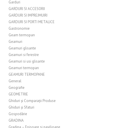
Garduri
GARDURI SI ACCESORII
GARDURI SI IMPREJMUIRI
GARDURI SI PORTI METALICE
Gastronomie
Geam termopan
Geamuri
Geamuri glisante
Geamuri si ferestre
Geamuri si usi glisante
Geamuri termopan
GEAMURI TERMOPANE
General
Geografie
GEOMETRIE
Ghiduri și Comparații Produse
Ghiduri și Sfaturi
Gospodărie
GRADINA
Gradina – Foisoare si pavilioane