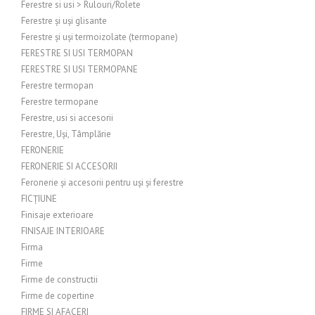
Ferestre si usi > Rulouri/Rolete
Ferestre și uși glisante
Ferestre și uși termoizolate (termopane)
FERESTRE SI USI TERMOPAN
FERESTRE SI USI TERMOPANE
Ferestre termopan
Ferestre termopane
Ferestre, usi si accesorii
Ferestre, Uși, Tâmplărie
FERONERIE
FERONERIE SI ACCESORII
Feronerie și accesorii pentru uși și ferestre
FICȚIUNE
Finisaje exterioare
FINISAJE INTERIOARE
Firma
Firme
Firme de constructii
Firme de copertine
FIRME SI AFACERI