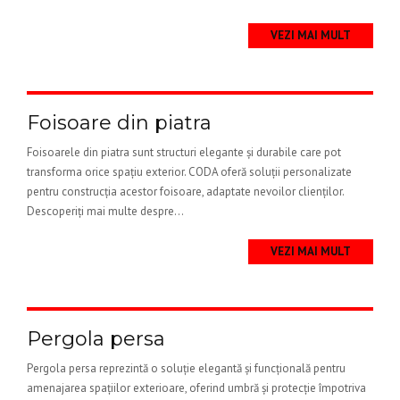
VEZI MAI MULT
Foisoare din piatra
Foisoarele din piatra sunt structuri elegante și durabile care pot
transforma orice spațiu exterior. CODA oferă soluții personalizate
pentru construcția acestor foisoare, adaptate nevoilor clienților.
Descoperiți mai multe despre...
VEZI MAI MULT
Pergola persa
Pergola persa reprezintă o soluție elegantă și funcțională pentru
amenajarea spațiilor exterioare, oferind umbră și protecție împotriva