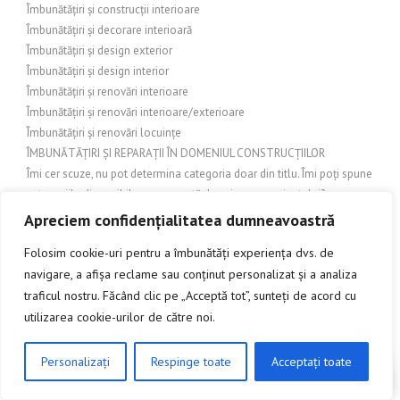
Îmbunătățiri și construcții interioare
Îmbunătățiri și decorare interioară
Îmbunătățiri și design exterior
Îmbunătățiri și design interior
Îmbunătățiri și renovări interioare
Îmbunătățiri și renovări interioare/exterioare
Îmbunătățiri și renovări locuințe
ÎMBUNĂTĂȚIRI ȘI REPARAȚII ÎN DOMENIUL CONSTRUCȚIILOR
Îmi cer scuze, nu pot determina categoria doar din titlu. Îmi poți spune
categoriile disponibile sau o scurtă descriere a conținutului?
Îmi lipsește contextul despre conținutul articolului. Care este tema
Apreciem confidențialitatea dumneavoastră
principală?
Folosim cookie-uri pentru a îmbunătăți experiența dvs. de
Îmi pare rău, nu pot determina categoria doar din titlu. Îmi poți spune
navigare, a afișa reclame sau conținut personalizat și a analiza
ce categorii folosește site-ul tău sau domeniul articolului?
traficul nostru. Făcând clic pe „Acceptă tot”, sunteți de acord cu
Îmi poți oferi mai multe detalii despre obiect? Este un obiect
utilizarea cookie-urilor de către noi.
decorativ, mobilier din lemn sau unelte/artizanat din lemn?
Îmi poți spune despre ce temă este articolul (temă sau domeniu)?
Îmi poți spune în ce domeniu apare articolul (ex: cultură, istorie,
Personalizați
Respinge toate
Acceptați toate
CLICK AICI PENTRU A DISCUTA
tehnologie)? Fără context, nu pot determina categoria corectă.
Îmi trebuie natura conținutului pentru a alege categoria corectă. Care