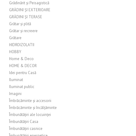
Grădinărit și Peisagistică
GRĂDINI ȘI EXTERIOARE
GRĂDINI ȘI TERASE
Grătar și plită
Grătar și recreere
Grătare
HIDROIZOLATII
HOBBY
Home & Deco
HOME & DECOR
Idei pentru Casă
Iluminat
Iluminat public
Imagini
Îmbrăcăminte și accesorii
Îmbrăcăminte și încălțăminte
Îmbunătățiri ale locuinței
Îmbunătățiri Casa
Îmbunătățiri casnice
Îmbunătățiri energetice