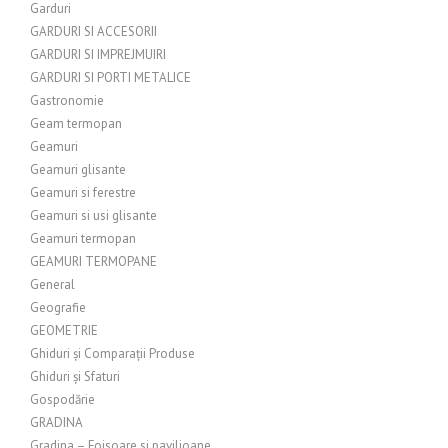
Garduri
GARDURI SI ACCESORII
GARDURI SI IMPREJMUIRI
GARDURI SI PORTI METALICE
Gastronomie
Geam termopan
Geamuri
Geamuri glisante
Geamuri si ferestre
Geamuri si usi glisante
Geamuri termopan
GEAMURI TERMOPANE
General
Geografie
GEOMETRIE
Ghiduri și Comparații Produse
Ghiduri și Sfaturi
Gospodărie
GRADINA
Gradina – Foisoare si pavilioane