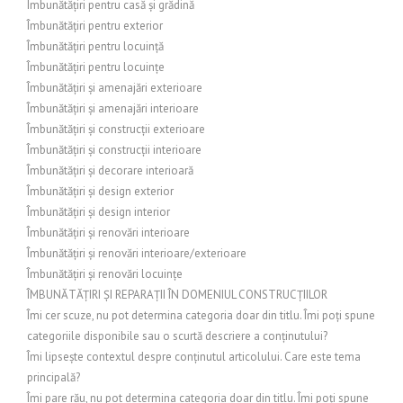
Îmbunătățiri pentru casă și grădină
Îmbunătățiri pentru exterior
Îmbunătățiri pentru locuință
Îmbunătățiri pentru locuințe
Îmbunătățiri și amenajări exterioare
Îmbunătățiri și amenajări interioare
Îmbunătățiri și construcții exterioare
Îmbunătățiri și construcții interioare
Îmbunătățiri și decorare interioară
Îmbunătățiri și design exterior
Îmbunătățiri și design interior
Îmbunătățiri și renovări interioare
Îmbunătățiri și renovări interioare/exterioare
Îmbunătățiri și renovări locuințe
ÎMBUNĂTĂȚIRI ȘI REPARAȚII ÎN DOMENIUL CONSTRUCȚIILOR
Îmi cer scuze, nu pot determina categoria doar din titlu. Îmi poți spune
categoriile disponibile sau o scurtă descriere a conținutului?
Îmi lipsește contextul despre conținutul articolului. Care este tema
principală?
Îmi pare rău, nu pot determina categoria doar din titlu. Îmi poți spune