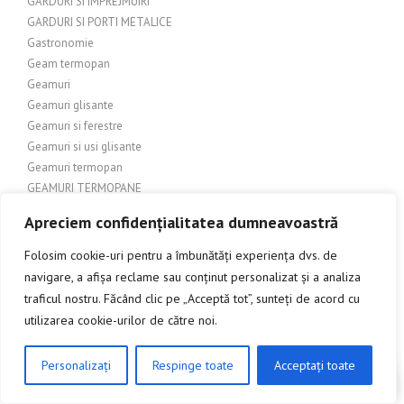
GARDURI SI IMPREJMUIRI
GARDURI SI PORTI METALICE
Gastronomie
Geam termopan
Geamuri
Geamuri glisante
Geamuri si ferestre
Geamuri si usi glisante
Geamuri termopan
GEAMURI TERMOPANE
General
Apreciem confidențialitatea dumneavoastră
Geografie
GEOMETRIE
Folosim cookie-uri pentru a îmbunătăți experiența dvs. de
Ghiduri și Comparații Produse
navigare, a afișa reclame sau conținut personalizat și a analiza
Ghiduri și Sfaturi
traficul nostru. Făcând clic pe „Acceptă tot”, sunteți de acord cu
Gospodărie
utilizarea cookie-urilor de către noi.
GRADINA
Gradina – Foisoare si pavilioane
Personalizați
Respinge toate
Acceptați toate
CLICK AICI PENTRU A DISCUTA
Grădină – Pergole
Grădină – amenajări exterioare