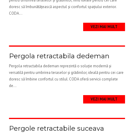
pentru umbrirea teraselor și grădinilor, fiind ideale pentru cei care
doresc să îmbunătățească aspectul și confortul spațiului exterior.
CODA...
VEZI MAI MULT
Pergola retractabila dedeman
Pergola retractabila dedeman reprezintă o soluție modernă și
versatilă pentru umbrirea teraselor și grădinilor, ideală pentru cei care
doresc să îmbine confortul cu stilul. CODA oferă servicii complete
de...
VEZI MAI MULT
Pergole retractabile suceava