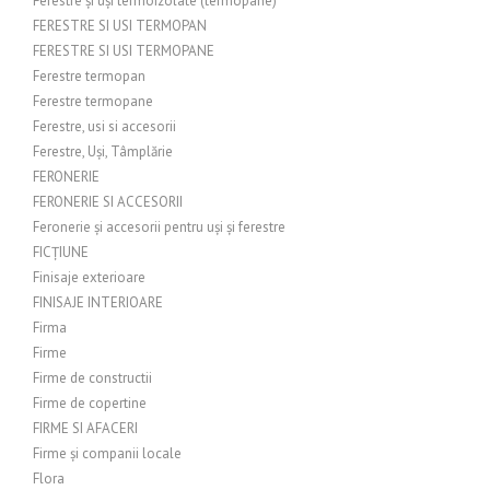
Ferestre și uși termoizolate (termopane)
FERESTRE SI USI TERMOPAN
FERESTRE SI USI TERMOPANE
Ferestre termopan
Ferestre termopane
Ferestre, usi si accesorii
Ferestre, Uși, Tâmplărie
FERONERIE
FERONERIE SI ACCESORII
Feronerie și accesorii pentru uși și ferestre
FICȚIUNE
Finisaje exterioare
FINISAJE INTERIOARE
Firma
Firme
Firme de constructii
Firme de copertine
FIRME SI AFACERI
Firme și companii locale
Flora