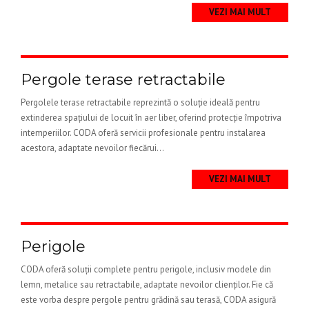
VEZI MAI MULT
Pergole terase retractabile
Pergolele terase retractabile reprezintă o soluție ideală pentru
extinderea spațiului de locuit în aer liber, oferind protecție împotriva
intemperiilor. CODA oferă servicii profesionale pentru instalarea
acestora, adaptate nevoilor fiecărui...
VEZI MAI MULT
Perigole
CODA oferă soluții complete pentru perigole, inclusiv modele din
lemn, metalice sau retractabile, adaptate nevoilor clienților. Fie că
este vorba despre pergole pentru grădină sau terasă, CODA asigură