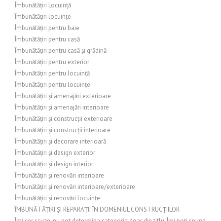
Îmbunătățiri Locuință
Îmbunătățiri locuințe
Îmbunătățiri pentru baie
Îmbunătățiri pentru casă
Îmbunătățiri pentru casă și grădină
Îmbunătățiri pentru exterior
Îmbunătățiri pentru locuință
Îmbunătățiri pentru locuințe
Îmbunătățiri și amenajări exterioare
Îmbunătățiri și amenajări interioare
Îmbunătățiri și construcții exterioare
Îmbunătățiri și construcții interioare
Îmbunătățiri și decorare interioară
Îmbunătățiri și design exterior
Îmbunătățiri și design interior
Îmbunătățiri și renovări interioare
Îmbunătățiri și renovări interioare/exterioare
Îmbunătățiri și renovări locuințe
ÎMBUNĂTĂȚIRI ȘI REPARAȚII ÎN DOMENIUL CONSTRUCȚIILOR
Îmi cer scuze, nu pot determina categoria doar din titlu. Îmi poți spune