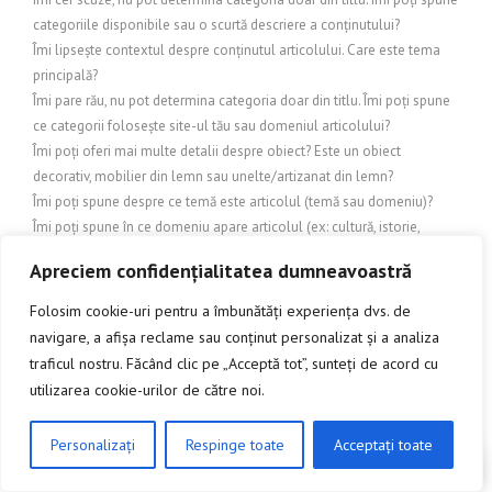
categoriile disponibile sau o scurtă descriere a conținutului?
Îmi lipsește contextul despre conținutul articolului. Care este tema
principală?
Îmi pare rău, nu pot determina categoria doar din titlu. Îmi poți spune
ce categorii folosește site-ul tău sau domeniul articolului?
Îmi poți oferi mai multe detalii despre obiect? Este un obiect
decorativ, mobilier din lemn sau unelte/artizanat din lemn?
Îmi poți spune despre ce temă este articolul (temă sau domeniu)?
Îmi poți spune în ce domeniu apare articolul (ex: cultură, istorie,
tehnologie)? Fără context, nu pot determina categoria corectă.
Apreciem confidențialitatea dumneavoastră
Îmi trebuie natura conținutului pentru a alege categoria corectă. Care
este sistemul tău de categorii (de ex. Turism, Arhitectură/Design,
Folosim cookie-uri pentru a îmbunătăți experiența dvs. de
Cultură, Știri, Business etc.)?
navigare, a afișa reclame sau conținut personalizat și a analiza
Îmi trebuie nișa (tema) articolului pentru a stabili categoria.
traficul nostru. Făcând clic pe „Acceptă tot”, sunteți de acord cu
IMOBILIARE
utilizarea cookie-urilor de către noi.
Încălzire și exterior
Încălzire și protecție exterioară
Personalizați
Respinge toate
Acceptați toate
CLICK AICI PENTRU A DISCUTA
Încălzire și răcire exterioară
Inchideri terase