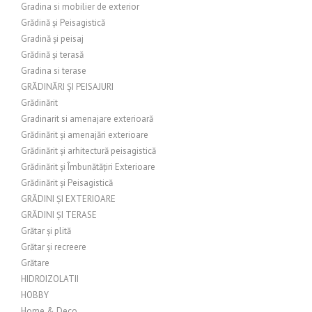
Gradina si mobilier de exterior
Grădină și Peisagistică
Gradină și peisaj
Grădină și terasă
Gradina si terase
GRĂDINĂRI ȘI PEISAJURI
Grădinărit
Gradinarit si amenajare exterioară
Grădinărit și amenajări exterioare
Grădinărit și arhitectură peisagistică
Grădinărit și Îmbunătățiri Exterioare
Grădinărit și Peisagistică
GRĂDINI ȘI EXTERIOARE
GRĂDINI ȘI TERASE
Grătar și plită
Grătar și recreere
Grătare
HIDROIZOLATII
HOBBY
Home & Deco