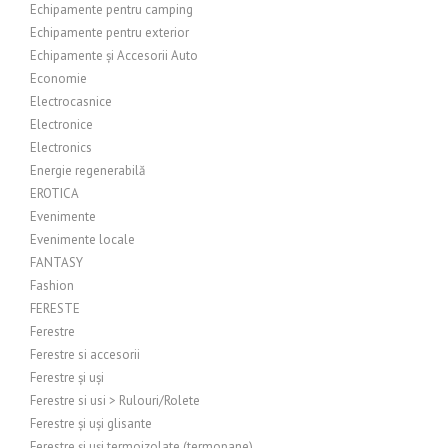
Echipamente pentru camping
Echipamente pentru exterior
Echipamente și Accesorii Auto
Economie
Electrocasnice
Electronice
Electronics
Energie regenerabilă
EROTICA
Evenimente
Evenimente locale
FANTASY
Fashion
FERESTE
Ferestre
Ferestre si accesorii
Ferestre și uși
Ferestre si usi > Rulouri/Rolete
Ferestre și uși glisante
Ferestre și uși termoizolate (termopane)