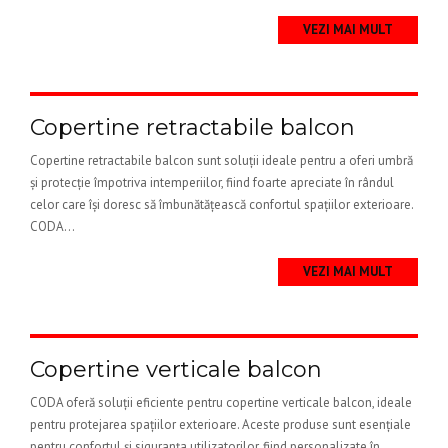
VEZI MAI MULT
Copertine retractabile balcon
Copertine retractabile balcon sunt soluții ideale pentru a oferi umbră
și protecție împotriva intemperiilor, fiind foarte apreciate în rândul
celor care își doresc să îmbunătățească confortul spațiilor exterioare.
CODA...
VEZI MAI MULT
Copertine verticale balcon
CODA oferă soluții eficiente pentru copertine verticale balcon, ideale
pentru protejarea spațiilor exterioare. Aceste produse sunt esențiale
pentru confortul și siguranța utilizatorilor, fiind personalizate în