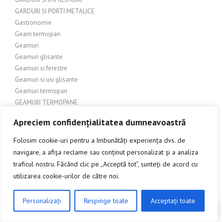
GARDURI SI PORTI METALICE
Gastronomie
Geam termopan
Geamuri
Geamuri glisante
Geamuri si ferestre
Geamuri si usi glisante
Geamuri termopan
GEAMURI TERMOPANE
General
Apreciem confidențialitatea dumneavoastră
Geografie
GEOMETRIE
Folosim cookie-uri pentru a îmbunătăți experiența dvs. de
Ghiduri și Comparații Produse
navigare, a afișa reclame sau conținut personalizat și a analiza
Ghiduri și Sfaturi
traficul nostru. Făcând clic pe „Acceptă tot”, sunteți de acord cu
Gospodărie
utilizarea cookie-urilor de către noi.
GRADINA
Gradina – Foisoare si pavilioane
Personalizați
Respinge toate
Acceptați toate
CLICK AICI PENTRU A DISCUTA
Grădină – Pergole
Grădină – amenajări exterioare