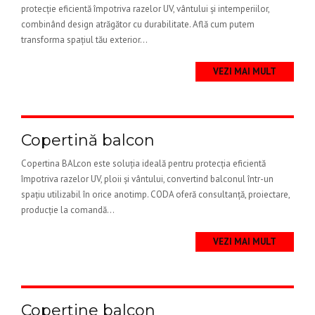
protecție eficientă împotriva razelor UV, vântului și intemperiilor,
combinând design atrăgător cu durabilitate. Află cum putem
transforma spațiul tău exterior...
VEZI MAI MULT
Copertină balcon
Copertina BALcon este soluția ideală pentru protecția eficientă
împotriva razelor UV, ploii și vântului, convertind balconul într-un
spațiu utilizabil în orice anotimp. CODA oferă consultanță, proiectare,
producție la comandă...
VEZI MAI MULT
Copertine balcon