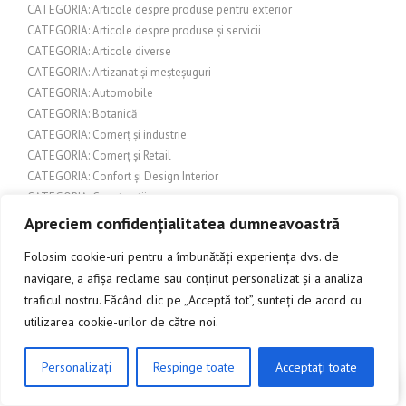
CATEGORIA: Articole despre produse pentru exterior
CATEGORIA: Articole despre produse și servicii
CATEGORIA: Articole diverse
CATEGORIA: Artizanat și meșteșuguri
CATEGORIA: Automobile
CATEGORIA: Botanică
CATEGORIA: Comerț și industrie
CATEGORIA: Comerț și Retail
CATEGORIA: Confort și Design Interior
CATEGORIA: Constructii
CATEGORIA: Constructii si amenajari exterioare
Apreciem confidențialitatea dumneavoastră
CATEGORIA: Construcții și amenajări interioare
Folosim cookie-uri pentru a îmbunătăți experiența dvs. de
CATEGORIA: Construcții și arhitectură
navigare, a afișa reclame sau conținut personalizat și a analiza
CATEGORIA: Construcții și design interior
traficul nostru. Făcând clic pe „Acceptă tot”, sunteți de acord cu
CATEGORIA: Constructii si renovari
utilizarea cookie-urilor de către noi.
CATEGORIA: Construire și amenajări exterioare
CATEGORIA: Cultură
CATEGORIA: Cultura pop
Personalizați
Respinge toate
Acceptați toate
CLICK AICI PENTRU A DISCUTA
CATEGORIA: Cultură și divertisment
CATEGORIA: Cultură și societate