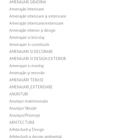
AMENAJARI GRADINA
Amenajări Interioare
Amenajări interioare și exterioare
Amenajări interioare/exterioare
Amenajări interior și design
Amenajari si bricolaj
Amenajari si constructii
AMENAJARI SI DECORARE
AMENAJARI SI DESIGN EXTERIOR
Amenajari si montaj
Amenajări și renovări
AMENAJĂRI TERASE
AMENAJARI_EXTERIOARE
ANUNTURI
Anunțuri matrimoniale
Anunțuri Vânzări
Anunțuri/Promoții
ARHITECTURĂ
Arhitectură și Design
Arhitectură și design ambiental