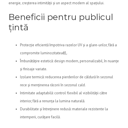
energie, creșterea intimității și un aspect modern al spațiului.
Beneficii pentru publicul
țintă
Protecție eficientă împotriva razelor UV și a glare-urilor, fără a
compromite luminozitatea机.
Îmbunătățire estetică: design modern, personalizabil, în nuanțe
și finisaje variate.
Izolare termică: reducerea pierderilor de căldură în sezonul
rece și menținerea răcorii în sezonul cald.
Intimitate adaptabilă: control flexibil al vizibilității către
interior, fără a renunța la lumina naturală.
Durabilitate și întreținere redusă: materiale rezistente la
intemperii, curățare facilă.