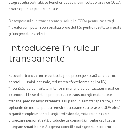
alegi soluția potrivită, ce beneficii aduce și cum colaborarea cu CODA
poate optimiza proiectele tale.
Descoperă rulouri transparente și soluțiile CODA pentru casa ta
și
întreabă cum putem personaliza proiectul tău pentru rezultate vizuale
și funcționale excelente.
Introducere în rulouri
transparente
Rulourile
transparente
sunt soluții de protecție solară care permit
controlul luminii naturale, reducerea efectelor radiațiilor UV,
îmbunătățirea confortului interior și menținerea contactului vizual cu
exteriorul. Ele se disting prin gradul de translucență, materialele
folosite, precum țesături tehnice sau panouri semitransparente, și prin
opțiunile de montaj pentru ferestre, balcoane sau terase. CODA oferă
o gamă completă: consultanță profesională, măsurători exacte,
proiectare personalizată, producție la comandă, montaj calificat și
integrare smart home. Alegerea corectă poate genera economii de