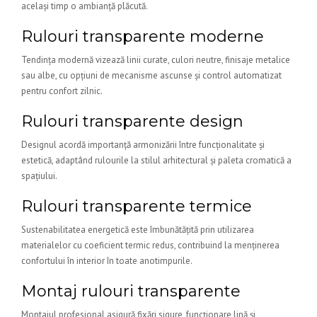
același timp o ambianță plăcută.
Rulouri transparente moderne
Tendința modernă vizează linii curate, culori neutre, finisaje metalice
sau albe, cu opțiuni de mecanisme ascunse și control automatizat
pentru confort zilnic.
Rulouri transparente design
Designul acordă importanță armonizării între funcționalitate și
estetică, adaptând rulourile la stilul arhitectural și paleta cromatică a
spațiului.
Rulouri transparente termice
Sustenabilitatea energetică este îmbunătățită prin utilizarea
materialelor cu coeficient termic redus, contribuind la menținerea
confortului în interior în toate anotimpurile.
Montaj rulouri transparente
Montajul profesional asigură fixări sigure, funcționare lină și