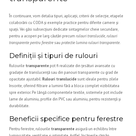
În continuare, vom detalia tipuri, aplicații, criterii de selecție, etapele
colaborării cu CODA și exemple practice pentru diferite camere și
spații. Vei găsi subsecțiuni dedicate sintagmelor cheie secundare,
pentru a acoperi pe larg căutări precum
rulouri translucide
,
rulouri
transparente pentru ferestre
sau
protectie lumina rulouri transparente
.
Definiții și tipuri de rulouri
Rulourile
transparente
pot fi realizate din țesături avansate cu
gradație de translucență sau din panouri transparente cu grad de
opacitate ajustabil.
Rulouri translucide
sunt ideale pentru zilele
însorite, oferind filtrare a luminii fără a bloca complet vizibilitatea
spre exterior. Pe lângă componentele textile, sistemele pot include
lame de aluminiu, profile din PVC sau aluminiu, pentru rezistență și
durabilitate.
Beneficii specifice pentru ferestre
Pentru ferestre, rulourile
transparente
asigură un echilibru între
luminozitate, ventilație și intimitate. Astfel, încăperile rămân