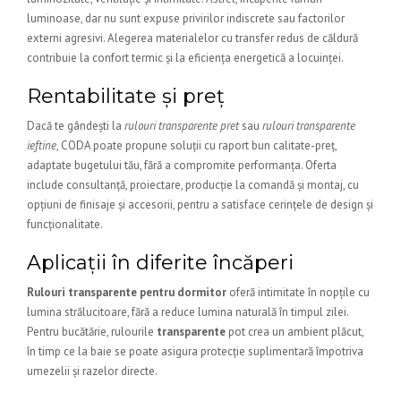
luminoase, dar nu sunt expuse privirilor indiscrete sau factorilor
externi agresivi. Alegerea materialelor cu transfer redus de căldură
contribuie la confort termic și la eficiența energetică a locuinței.
Rentabilitate și preț
Dacă te gândești la
rulouri transparente pret
sau
rulouri transparente
ieftine
, CODA poate propune soluții cu raport bun calitate-preț,
adaptate bugetului tău, fără a compromite performanța. Oferta
include consultanță, proiectare, producție la comandă și montaj, cu
opțiuni de finisaje și accesorii, pentru a satisface cerințele de design și
funcționalitate.
Aplicații în diferite încăperi
Rulouri transparente pentru dormitor
oferă intimitate în nopțile cu
lumina strălucitoare, fără a reduce lumina naturală în timpul zilei.
Pentru bucătărie, rulourile
transparente
pot crea un ambient plăcut,
în timp ce la baie se poate asigura protecție suplimentară împotriva
umezelii și razelor directe.