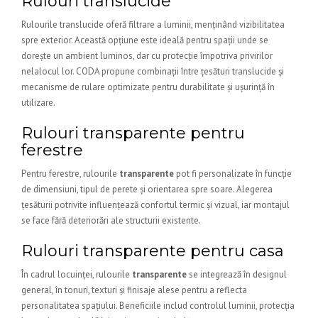
Rulouri translucide
Rulourile translucide oferă filtrare a luminii, menținând vizibilitatea
spre exterior. Această opțiune este ideală pentru spații unde se
dorește un ambient luminos, dar cu protecție împotriva privirilor
nelalocul lor. CODA propune combinații între țesături translucide și
mecanisme de rulare optimizate pentru durabilitate și ușurință în
utilizare.
Rulouri transparente pentru
ferestre
Pentru ferestre, rulourile
transparente
pot fi personalizate în funcție
de dimensiuni, tipul de perete și orientarea spre soare. Alegerea
țesăturii potrivite influențează confortul termic și vizual, iar montajul
se face fără deteriorări ale structurii existente.
Rulouri transparente pentru casa
În cadrul locuinței, rulourile
transparente
se integrează în designul
general, în tonuri, texturi și finisaje alese pentru a reflecta
personalitatea spațiului. Beneficiile includ controlul luminii, protecția