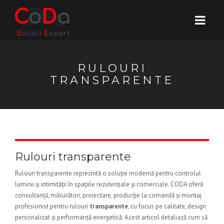
RULOURI
TRANSPARENTE
Rulouri transparente
Rulouri transparente reprezintă o soluție modernă pentru controlul
luminii și intimității în spațiile rezidențiale și comerciale. CODA oferă
consultanță, măsurători, proiectare, producție la comandă și montaj
profesionist pentru rulouri
transparente
, cu focus pe calitate, design
personalizat și performanță energetică. Acest articol detaliază cum să