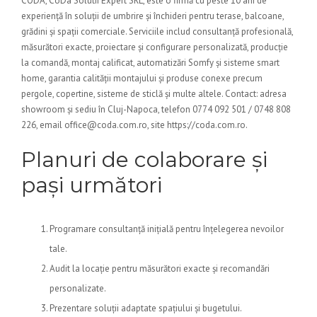
CODA, CoDa Solutii Expert SRL, este o firmă cu peste 10 ani de
experiență în soluții de umbrire și închideri pentru terase, balcoane,
grădini și spații comerciale. Serviciile includ consultanță profesională,
măsurători exacte, proiectare și configurare personalizată, producție
la comandă, montaj calificat, automatizări Somfy și sisteme smart
home, garantia calității montajului și produse conexe precum
pergole, copertine, sisteme de sticlă și multe altele. Contact: adresa
showroom și sediu în Cluj-Napoca, telefon 0774 092 501 / 0748 808
226, email office@coda.com.ro, site https://coda.com.ro.
Planuri de colaborare și
pași următori
Programare consultanță inițială pentru înțelegerea nevoilor
tale.
Audit la locație pentru măsurători exacte și recomandări
personalizate.
Prezentare soluții adaptate spațiului și bugetului.