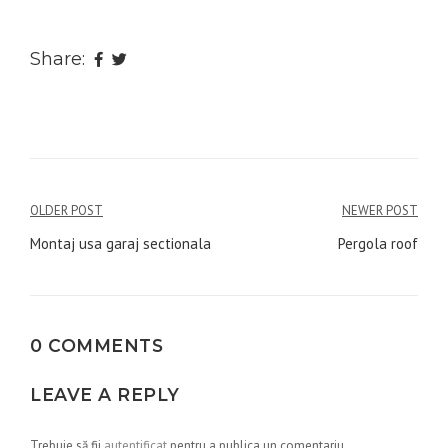
Share:
Navigare
OLDER POST
NEWER POST
în
Montaj usa garaj sectionala
Pergola roof
articole
0 COMMENTS
LEAVE A REPLY
Trebuie să fii
autentificat
pentru a publica un comentariu.